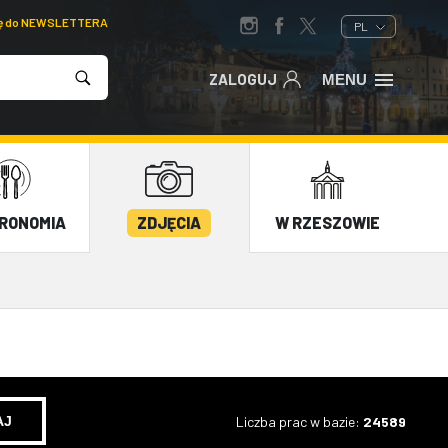
ię do NEWSLETTERA
PL
ZALOGUJ
MENU
RONOMIA
ZDJĘCIA
W RZESZOWIE
Liczba prac w bazie:
24589