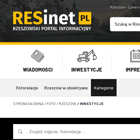
Rzeszów - Czwart
WIADOMOŚCI
INWESTYCJE
IMPR
Fotorelacje
Rzeszów w obiektywie
Kategorie
STRONA GŁÓWNA
/
FOTO
/
RZESZÓW
/
INWESTYCJE