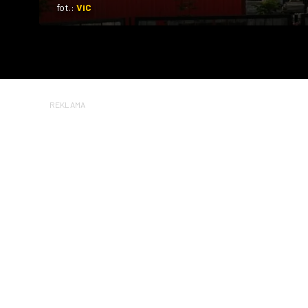
fot.:
ViC
REKLAMA