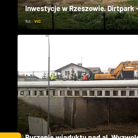
Inwestycje w Rzeszowie. Dirtpark 
fot.:
ViC
Burzenie wiaduktu nad al. Wyzwol