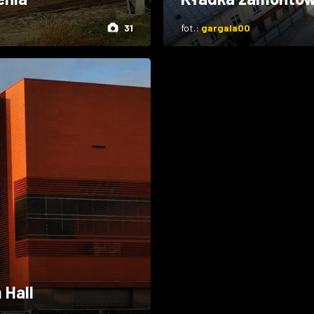
31
fot.:
gargala00
 Hall