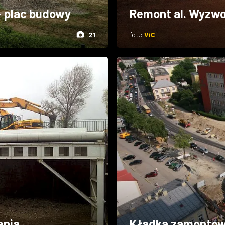
- plac budowy
Remont al. Wyzwo
21
fot.:
ViC
enia
Kładka zamonto