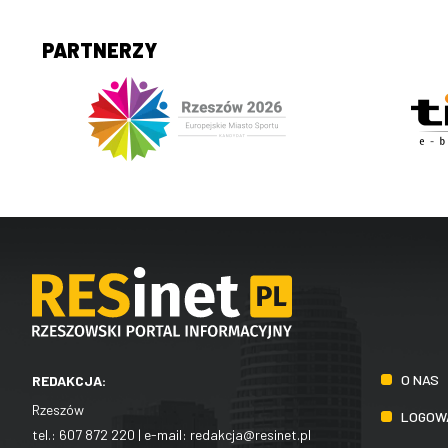
PARTNERZY
O NAS
REDAKCJA:
Rzeszów
LOGOW
tel.:
607 872 220
| e-mail:
redakcja@resinet.pl