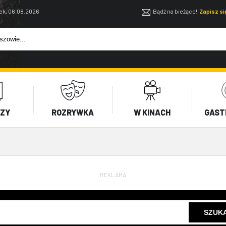
ek, 06.08.2026
Bądź na bieżąco!
Zapisz s
EZY
ROZRYWKA
W KINACH
GAST
REKLAMA