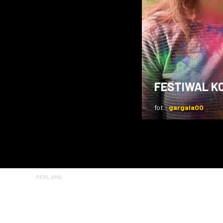
FESTIWAL 
fot.:
gargala00
REKLAMA