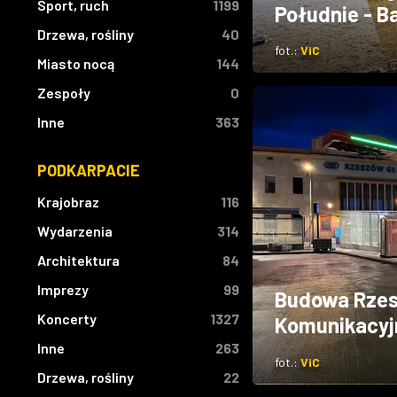
Sport, ruch
1199
Południe - B
Drzewa, rośliny
40
fot.:
ViC
Miasto nocą
144
Zespoły
0
Inne
363
PODKARPACIE
Krajobraz
116
Wydarzenia
314
Architektura
84
Imprezy
99
Budowa Rzes
Koncerty
1327
Komunikacyj
Inne
263
fot.:
ViC
Drzewa, rośliny
22