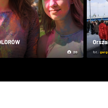
KOLORÓW
Orsza
20
fot.:
garg