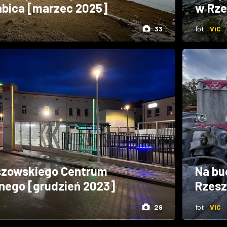
abica [marzec 2025]
w Rze
33
fot.:
ViC
zowskiego Centrum
Na bu
nego [grudzień 2023]
Rzesz
29
fot.:
ViC