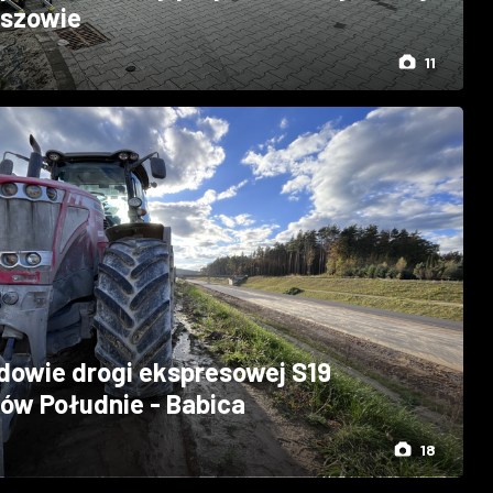
szowie
11
dowie drogi ekspresowej S19
ów Południe - Babica
18