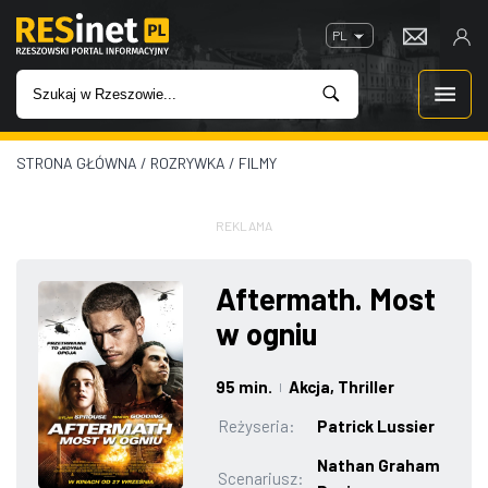
PL
STRONA GŁÓWNA
/
ROZRYWKA
/
FILMY
WIADOMOŚCI
INWESTYCJE
REKLAMA
IMPREZY
Aftermath. Most
w ogniu
ROZRYWKA
95 min.
Akcja
, Thriller
|
W KINACH
Reżyseria:
Patrick Lussier
GASTRONOMIA
Nathan Graham
Scenariusz: