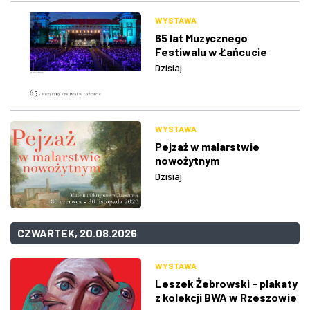
WYSTAWA
65 lat Muzycznego
Festiwalu w Łańcucie
Dzisiaj
WYSTAWA
Pejzaż w malarstwie
nowożytnym
Dzisiaj
CZWARTEK, 20.08.2026
WYSTAWA
Leszek Żebrowski - plakaty
z kolekcji BWA w Rzeszowie