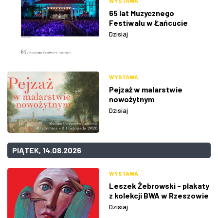
WYSTAWA
65 lat Muzycznego
Festiwalu w Łańcucie
Dzisiaj
WYSTAWA
Pejzaż w malarstwie
nowożytnym
Dzisiaj
PIĄTEK, 14.08.2026
WYSTAWA
Leszek Żebrowski - plakaty
z kolekcji BWA w Rzeszowie
Dzisiaj