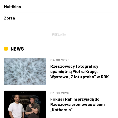
Multikino
Zorza
REKLAMA
NEWS
04.08.2026
Rzeszowscy fotograficy
upamiętnią Piotra Krupę.
Wystawa „Z lotu ptaka" w RDK
03.08.2026
Fokus i Rahim przyjadą do
Rzeszowa promować album
„Katharsis”