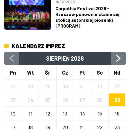
16.07.2026
Carpathia Festival 2026 -
Rzeszów ponownie stanie się
stolicą autorskiej piosenki
[PROGRAM]
KALENDARZ IMPREZ
SIERPIEŃ
2026
Pn
Wt
Śr
Cz
Pt
So
Nd
27
28
29
30
31
01
02
03
04
05
06
07
08
09
10
11
12
13
14
15
16
17
18
19
20
21
22
23