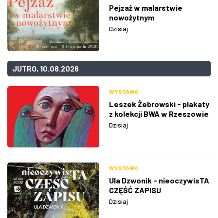
Pejzaż w malarstwie
nowożytnym
Dzisiaj
JUTRO, 10.08.2026
WYSTAWA
Leszek Żebrowski - plakaty
z kolekcji BWA w Rzeszowie
Dzisiaj
WYSTAWA
Ula Dzwonik - nieoczywisTA
CZĘŚĆ ZAPISU
Dzisiaj