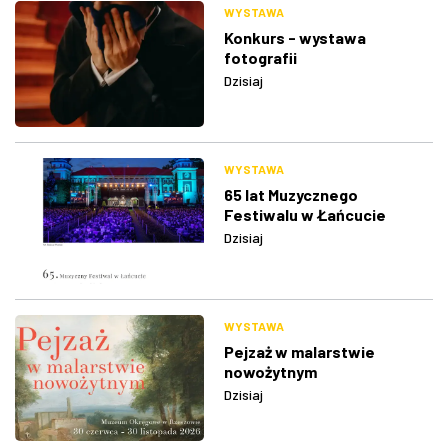
WYSTAWA
Konkurs - wystawa
fotografii
Dzisiaj
WYSTAWA
65 lat Muzycznego
Festiwalu w Łańcucie
Dzisiaj
WYSTAWA
Pejzaż w malarstwie
nowożytnym
Dzisiaj