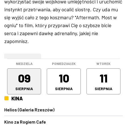
wykorzystać swoje wojskowe umiejętności i uruchomić
instynkt przetrwania, aby ocalić siostrę. Czy uda mu
się wyjść cało z tego koszmaru? "Aftermath. Most w
ogniu" to film, który przyprawi Cię o szybsze bicie
serca i zapewni dawkę adrenaliny, jakiej nie
zapomnisz.
WEEKEND
NIEDZIELA
PONIEDZIAŁEK
WTOREK
09
10
11
SIERPNIA
SIERPNIA
SIERPNIA
KINA
Helios (Galeria Rzeszów)
Kino za Rogiem Cafe