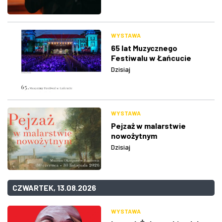
WYSTAWA
65 lat Muzycznego
Festiwalu w Łańcucie
Dzisiaj
WYSTAWA
Pejzaż w malarstwie
nowożytnym
Dzisiaj
CZWARTEK, 13.08.2026
WYSTAWA