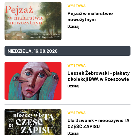
WYSTAWA
Pejzaż w malarstwie
nowożytnym
Dzisiaj
NIEDZIELA, 16.08.2026
WYSTAWA
Leszek Żebrowski - plakaty
z kolekcji BWA w Rzeszowie
Dzisiaj
WYSTAWA
Ula Dzwonik - nieoczywisTA
CZĘŚĆ ZAPISU
Dzisiaj