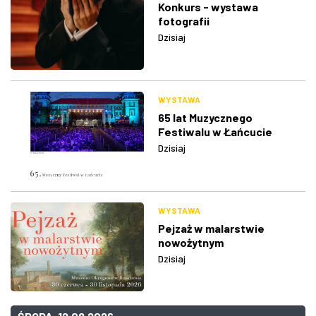
Konkurs - wystawa
fotografii
Dzisiaj
WYSTAWA
65 lat Muzycznego
Festiwalu w Łańcucie
Dzisiaj
WYSTAWA
Pejzaż w malarstwie
nowożytnym
Dzisiaj