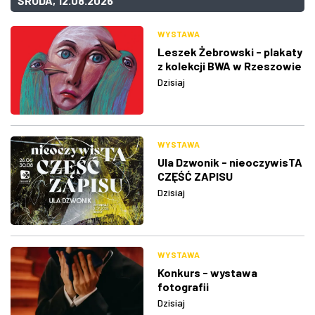
ŚRODA, 12.08.2026
WYSTAWA
Leszek Żebrowski - plakaty
z kolekcji BWA w Rzeszowie
Dzisiaj
WYSTAWA
Ula Dzwonik - nieoczywisTA
CZĘŚĆ ZAPISU
Dzisiaj
WYSTAWA
Konkurs - wystawa
fotografii
Dzisiaj