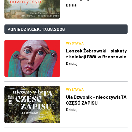
Dzisiaj
PONIEDZIAŁEK, 17.08.2026
WYSTAWA
Leszek Żebrowski - plakaty
z kolekcji BWA w Rzeszowie
Dzisiaj
WYSTAWA
Ula Dzwonik - nieoczywisTA
CZĘŚĆ ZAPISU
Dzisiaj