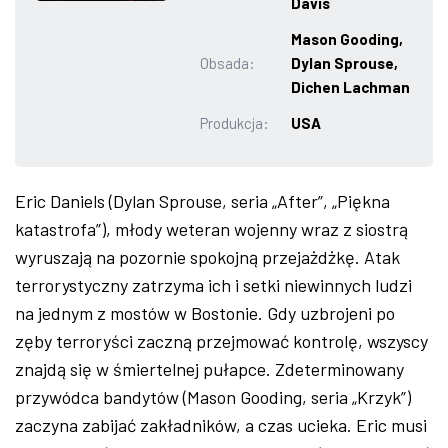
Davis
ZDJĘCIA
Mason Gooding,
Obsada:
Dylan Sprouse,
W RZESZOWIE
Dichen Lachman
Produkcja:
USA
Eric Daniels (Dylan Sprouse, seria „After”, „Piękna
katastrofa”), młody weteran wojenny wraz z siostrą
wyruszają na pozornie spokojną przejażdżkę. Atak
terrorystyczny zatrzyma ich i setki niewinnych ludzi
na jednym z mostów w Bostonie. Gdy uzbrojeni po
zęby terroryści zaczną przejmować kontrolę, wszyscy
znajdą się w śmiertelnej pułapce. Zdeterminowany
przywódca bandytów (Mason Gooding, seria „Krzyk”)
zaczyna zabijać zakładników, a czas ucieka. Eric musi