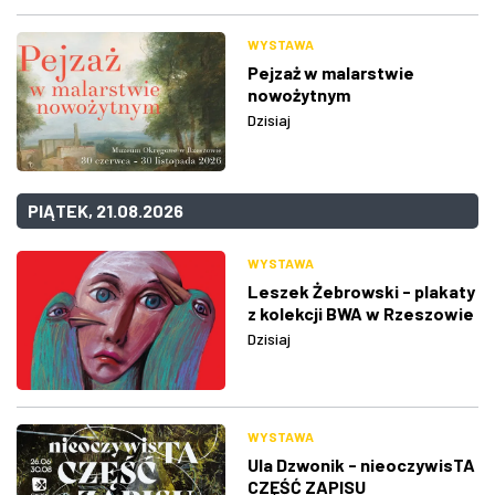
WYSTAWA
Pejzaż w malarstwie
nowożytnym
Dzisiaj
PIĄTEK, 21.08.2026
WYSTAWA
Leszek Żebrowski - plakaty
z kolekcji BWA w Rzeszowie
Dzisiaj
WYSTAWA
Ula Dzwonik - nieoczywisTA
CZĘŚĆ ZAPISU