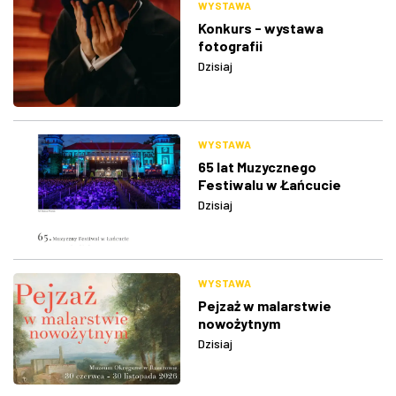
WYSTAWA
Konkurs - wystawa
fotografii
Dzisiaj
WYSTAWA
65 lat Muzycznego
Festiwalu w Łańcucie
Dzisiaj
WYSTAWA
Pejzaż w malarstwie
nowożytnym
Dzisiaj