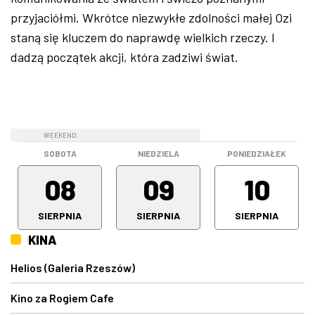
przyjaciółmi. Wkrótce niezwykłe zdolności małej Ozi
staną się kluczem do naprawdę wielkich rzeczy. I
dadzą początek akcji, która zadziwi świat.
WEEKEND
WEEKEND
SOBOTA
NIEDZIELA
PONIEDZIAŁEK
08
09
10
SIERPNIA
SIERPNIA
SIERPNIA
KINA
Helios (Galeria Rzeszów)
Kino za Rogiem Cafe