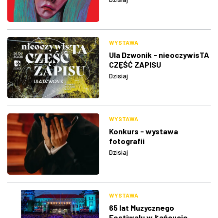
WYSTAWA
Ula Dzwonik - nieoczywisTA
CZĘŚĆ ZAPISU
Dzisiaj
WYSTAWA
Konkurs - wystawa
fotografii
Dzisiaj
WYSTAWA
65 lat Muzycznego
Festiwalu w Łańcucie