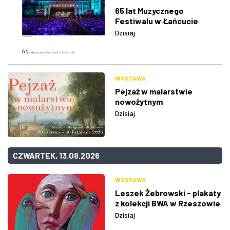
65 lat Muzycznego
Festiwalu w Łańcucie
Dzisiaj
WYSTAWA
Pejzaż w malarstwie
nowożytnym
Dzisiaj
CZWARTEK, 13.08.2026
WYSTAWA
Leszek Żebrowski - plakaty
z kolekcji BWA w Rzeszowie
Dzisiaj