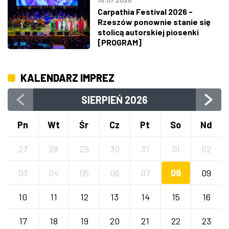
Carpathia Festival 2026 -
Rzeszów ponownie stanie się
stolicą autorskiej piosenki
[PROGRAM]
KALENDARZ IMPREZ
SIERPIEŃ
2026
Pn
Wt
Śr
Cz
Pt
So
Nd
27
28
29
30
31
01
02
03
04
05
06
07
08
09
10
11
12
13
14
15
16
17
18
19
20
21
22
23