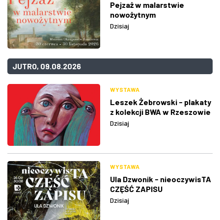
Pejzaż w malarstwie
nowożytnym
Dzisiaj
JUTRO, 09.08.2026
WYSTAWA
Leszek Żebrowski - plakaty
z kolekcji BWA w Rzeszowie
Dzisiaj
WYSTAWA
Ula Dzwonik - nieoczywisTA
CZĘŚĆ ZAPISU
Dzisiaj