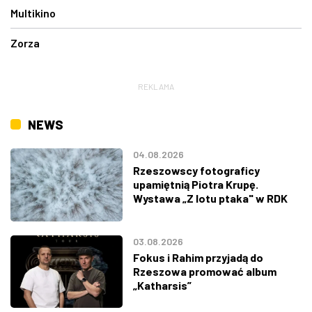
Multikino
Zorza
REKLAMA
NEWS
04.08.2026
Rzeszowscy fotograficy
upamiętnią Piotra Krupę.
Wystawa „Z lotu ptaka" w RDK
03.08.2026
Fokus i Rahim przyjadą do
Rzeszowa promować album
„Katharsis”