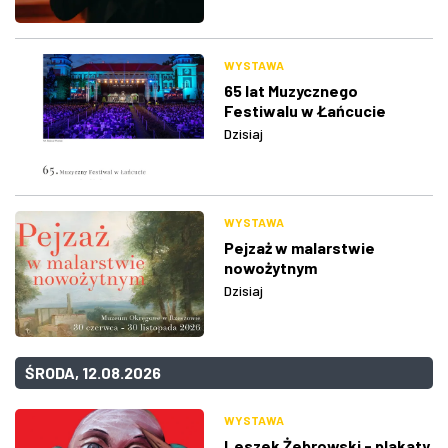
WYSTAWA
65 lat Muzycznego
Festiwalu w Łańcucie
Dzisiaj
WYSTAWA
Pejzaż w malarstwie
nowożytnym
Dzisiaj
ŚRODA, 12.08.2026
WYSTAWA
Leszek Żebrowski - plakaty