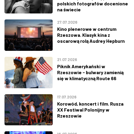
polskich fotografów docenione
na świecie
27.07.2026
Kino plenerowe w centrum
Rzeszowa. Klasyk kina z
oscarową rolą Audrey Hepburn
21.07.2026
Piknik Amerykański w
Rzeszowie - bulwary zamienią
się w klimatyczną Route 66
17.07.2026
Korowód, koncert i film. Rusza
XX Festiwal Polonijny w
Rzeszowie
16.07.2026