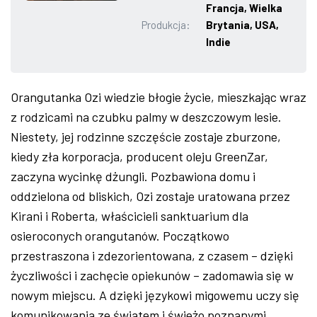
Francja, Wielka
ZDJĘCIA
Produkcja:
Brytania, USA,
Indie
W RZESZOWIE
Orangutanka Ozi wiedzie błogie życie, mieszkając wraz
z rodzicami na czubku palmy w deszczowym lesie.
Niestety, jej rodzinne szczęście zostaje zburzone,
kiedy zła korporacja, producent oleju GreenZar,
zaczyna wycinkę dżungli. Pozbawiona domu i
oddzielona od bliskich, Ozi zostaje uratowana przez
Kirani i Roberta, właścicieli sanktuarium dla
osieroconych orangutanów. Początkowo
przestraszona i zdezorientowana, z czasem – dzięki
życzliwości i zachęcie opiekunów – zadomawia się w
nowym miejscu. A dzięki językowi migowemu uczy się
komunikowania ze światem i świeżo poznanymi