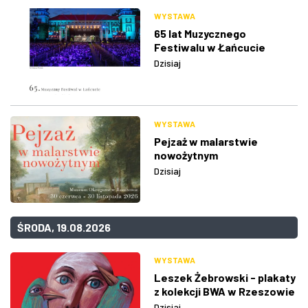
WYSTAWA
65 lat Muzycznego
Festiwalu w Łańcucie
Dzisiaj
WYSTAWA
Pejzaż w malarstwie
nowożytnym
Dzisiaj
ŚRODA, 19.08.2026
WYSTAWA
Leszek Żebrowski - plakaty
z kolekcji BWA w Rzeszowie
Dzisiaj