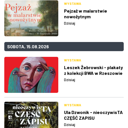
WYSTAWA
Pejzaż w malarstwie
nowożytnym
Dzisiaj
SOBOTA, 15.08.2026
WYSTAWA
Leszek Żebrowski - plakaty
z kolekcji BWA w Rzeszowie
Dzisiaj
WYSTAWA
Ula Dzwonik - nieoczywisTA
CZĘŚĆ ZAPISU
Dzisiaj