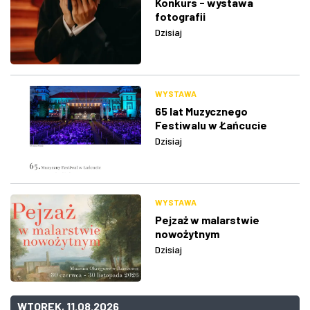
Konkurs - wystawa
fotografii
Dzisiaj
WYSTAWA
65 lat Muzycznego
Festiwalu w Łańcucie
Dzisiaj
WYSTAWA
Pejzaż w malarstwie
nowożytnym
Dzisiaj
WTOREK, 11.08.2026