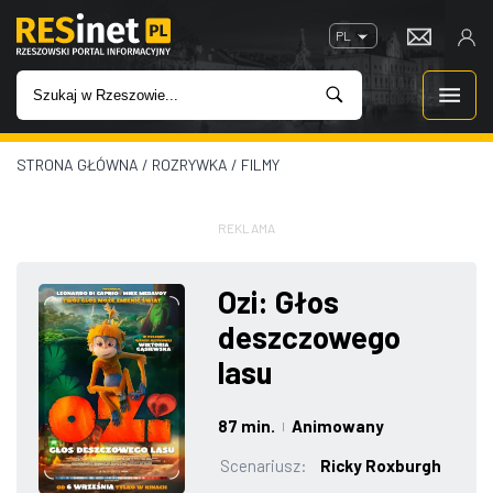
PL
STRONA GŁÓWNA
/
ROZRYWKA
/
FILMY
WIADOMOŚCI
INWESTYCJE
REKLAMA
IMPREZY
Ozi: Głos
deszczowego
ROZRYWKA
lasu
W KINACH
87 min.
Animowany
|
GASTRONOMIA
Scenariusz:
Ricky Roxburgh