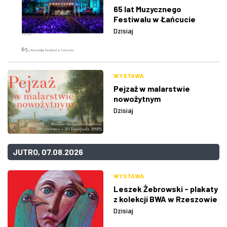
65 lat Muzycznego
Festiwalu w Łańcucie
Dzisiaj
WYSTAWA
Pejzaż w malarstwie
nowożytnym
Dzisiaj
JUTRO, 07.08.2026
WYSTAWA
Leszek Żebrowski - plakaty
z kolekcji BWA w Rzeszowie
Dzisiaj