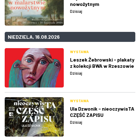
nowożytnym
Dzisiaj
NIEDZIELA, 16.08.2026
WYSTAWA
Leszek Żebrowski - plakaty
z kolekcji BWA w Rzeszowie
Dzisiaj
WYSTAWA
Ula Dzwonik - nieoczywisTA
CZĘŚĆ ZAPISU
Dzisiaj