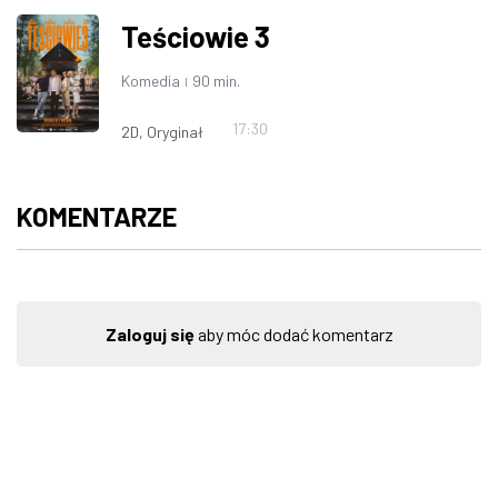
Teściowie 3
Komedia
90 min.
|
17:30
2D, Oryginał
KOMENTARZE
Zaloguj się
aby móc dodać komentarz