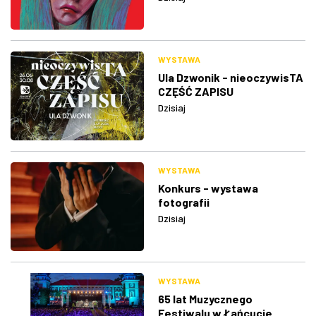
WYSTAWA
Ula Dzwonik - nieoczywisTA
CZĘŚĆ ZAPISU
Dzisiaj
WYSTAWA
Konkurs - wystawa
fotografii
Dzisiaj
WYSTAWA
65 lat Muzycznego
Festiwalu w Łańcucie