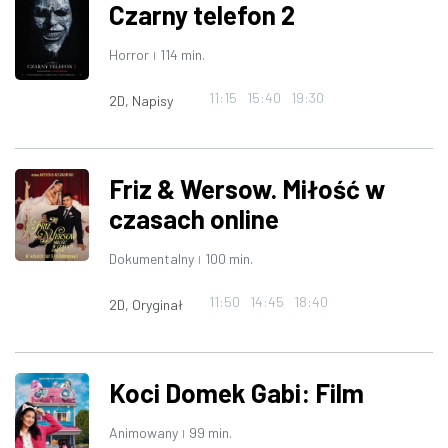
Czarny telefon 2
Horror
114 min.
|
11:15
15:40
19:30
2D, Napisy
Friz & Wersow. Miłość w
czasach online
Dokumentalny
100 min.
|
11:50
14:45
18:40
2D, Oryginał
Koci Domek Gabi: Film
Animowany
99 min.
|