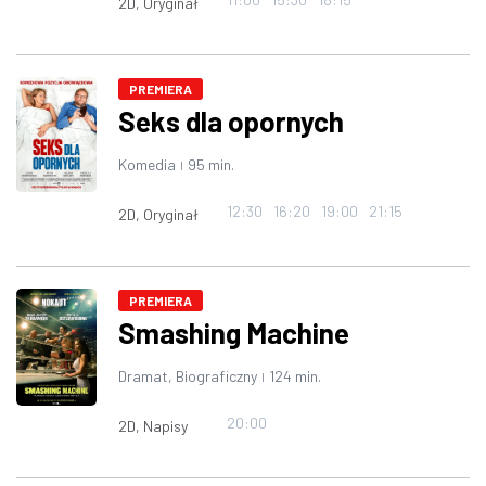
2D, Oryginał
PREMIERA
Seks dla opornych
Komedia
95 min.
|
12:30
16:20
19:00
21:15
2D, Oryginał
PREMIERA
Smashing Machine
Dramat, Biograficzny
124 min.
|
20:00
2D, Napisy