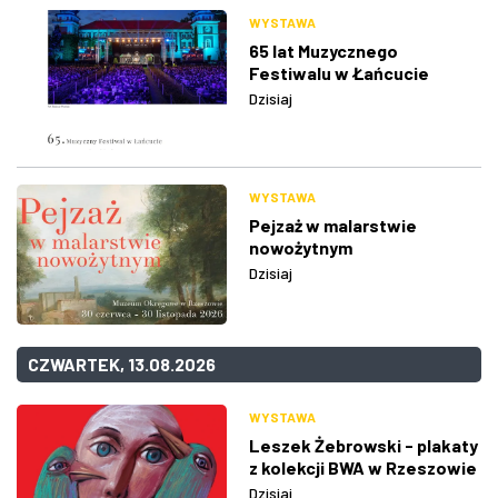
WYSTAWA
65 lat Muzycznego
Festiwalu w Łańcucie
Dzisiaj
WYSTAWA
Pejzaż w malarstwie
nowożytnym
Dzisiaj
CZWARTEK, 13.08.2026
WYSTAWA
Leszek Żebrowski - plakaty
z kolekcji BWA w Rzeszowie
Dzisiaj