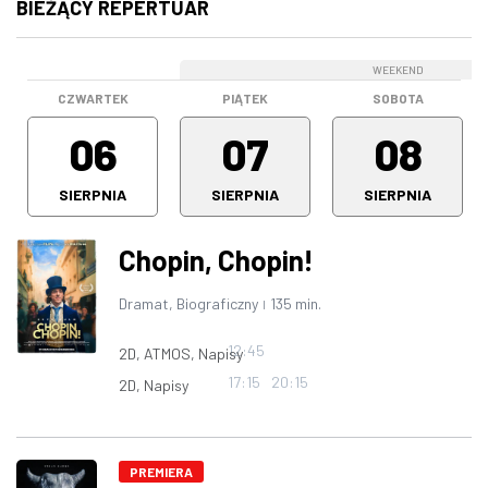
BIEŻĄCY REPERTUAR
WEEKEND
WEEKEND
CZWARTEK
PIĄTEK
SOBOTA
06
07
08
SIERPNIA
SIERPNIA
SIERPNIA
Chopin, Chopin!
Dramat, Biograficzny
135 min.
|
12:45
2D, ATMOS, Napisy
17:15
20:15
2D, Napisy
PREMIERA