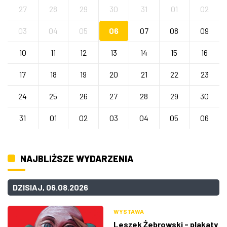
27
28
29
30
31
01
02
03
04
05
06
07
08
09
10
11
12
13
14
15
16
17
18
19
20
21
22
23
24
25
26
27
28
29
30
31
01
02
03
04
05
06
NAJBLIŻSZE WYDARZENIA
DZISIAJ, 06.08.2026
WYSTAWA
Leszek Żebrowski - plakaty