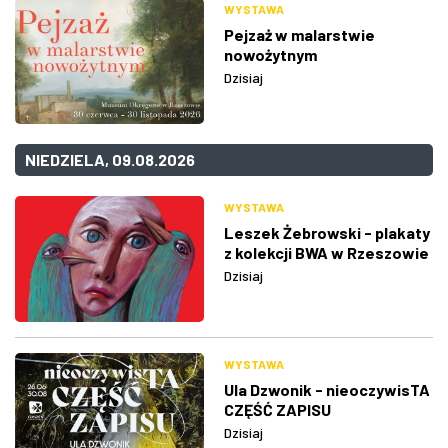
WYSTAWA
Pejzaż w malarstwie
nowożytnym
Dzisiaj
NIEDZIELA, 09.08.2026
WYSTAWA
Leszek Żebrowski - plakaty
z kolekcji BWA w Rzeszowie
Dzisiaj
WYSTAWA
Ula Dzwonik - nieoczywisTA
CZĘŚĆ ZAPISU
Dzisiaj