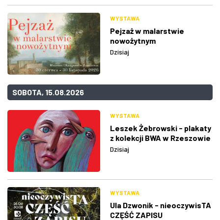
WYSTAWA
Pejzaż w malarstwie
nowożytnym
Dzisiaj
SOBOTA, 15.08.2026
WYSTAWA
Leszek Żebrowski - plakaty
z kolekcji BWA w Rzeszowie
Dzisiaj
WYSTAWA
Ula Dzwonik - nieoczywisTA
CZĘŚĆ ZAPISU