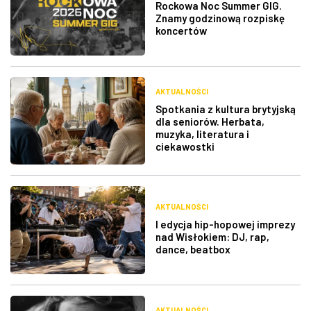
Rockowa Noc Summer GIG.
Znamy godzinową rozpiskę
koncertów
AKTUALNOŚCI
Spotkania z kultura brytyjską
dla seniorów. Herbata,
muzyka, literatura i
ciekawostki
AKTUALNOŚCI
I edycja hip-hopowej imprezy
nad Wisłokiem: DJ, rap,
dance, beatbox
AKTUALNOŚCI