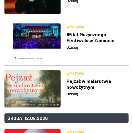
Dzisiaj
WYSTAWA
65 lat Muzycznego
Festiwalu w Łańcucie
Dzisiaj
WYSTAWA
Pejzaż w malarstwie
nowożytnym
Dzisiaj
ŚRODA, 12.08.2026
WYSTAWA