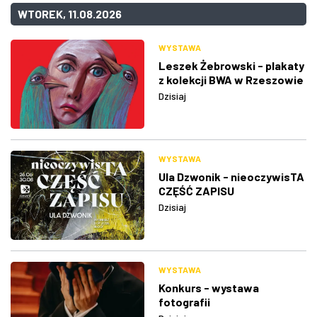
WTOREK, 11.08.2026
WYSTAWA
Leszek Żebrowski - plakaty
z kolekcji BWA w Rzeszowie
Dzisiaj
WYSTAWA
Ula Dzwonik - nieoczywisTA
CZĘŚĆ ZAPISU
Dzisiaj
WYSTAWA
Konkurs - wystawa
fotografii