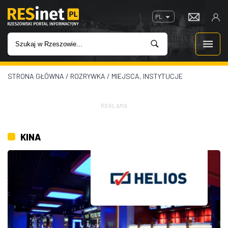
PL
STRONA GŁÓWNA
/
ROZRYWKA
/
MIEJSCA, INSTYTUCJE
WIADOMOŚCI
INWESTYCJE
REKLAMA
IMPREZY
KINA
ROZRYWKA
W KINACH
GASTRONOMIA