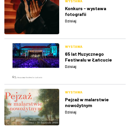
WYSTAWA
Konkurs - wystawa
fotografii
Dzisiaj
WYSTAWA
65 lat Muzycznego
Festiwalu w Łańcucie
Dzisiaj
WYSTAWA
Pejzaż w malarstwie
nowożytnym
Dzisiaj