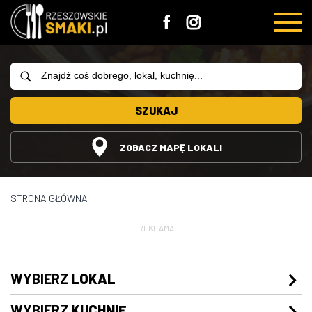
SZUKAJ
ZOBACZ MAPĘ LOKALI
STRONA GŁÓWNA
REKLAMA
WYBIERZ
LOKAL
WYBIERZ
KUCHNIĘ
Restauracje