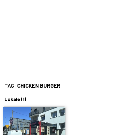
Bary, puby
Turecka
Wszystkie
Indyjska
Węgierska
Śródziemnomorska
Hiszpańska
TAG:
CHICKEN BURGER
Francuska
Lokale
(1)