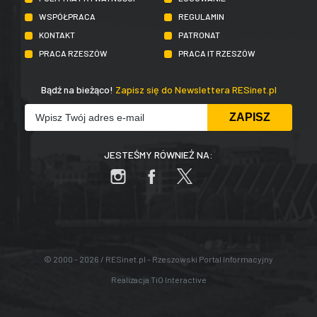
WSPÓŁPRACA
REGULAMIN
KONTAKT
PATRONAT
PRACA RZESZÓW
PRACA IT RZESZÓW
Bądź na bieżąco!
Zapisz się do Newslettera RESinet.pl
JESTEŚMY RÓWNIEŻ NA:
© 2000 - 2026 / RESinet.pl - Rzeszowski Portal Informacyjny
Realizacja
TiO Interactive