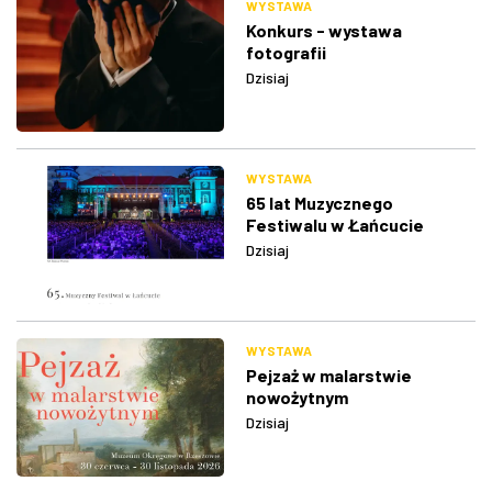
WYSTAWA
Konkurs - wystawa
fotografii
Dzisiaj
WYSTAWA
65 lat Muzycznego
Festiwalu w Łańcucie
Dzisiaj
WYSTAWA
Pejzaż w malarstwie
nowożytnym
Dzisiaj