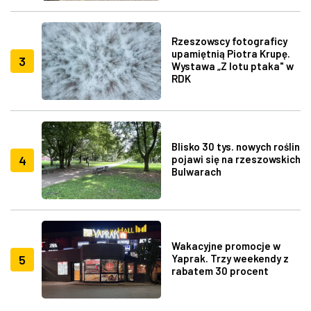
Rzeszowscy fotograficy
upamiętnią Piotra Krupę.
3
Wystawa „Z lotu ptaka" w
RDK
Blisko 30 tys. nowych roślin
4
pojawi się na rzeszowskich
Bulwarach
Wakacyjne promocje w
5
Yaprak. Trzy weekendy z
rabatem 30 procent