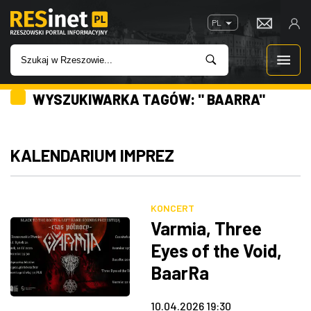
PL
WYSZUKIWARKA TAGÓW: " BAARRA"
WIADOMOŚCI
INWESTYCJE
KALENDARIUM IMPREZ
IMPREZY
KONCERT
ROZRYWKA
Varmia, Three
Eyes of the Void,
W KINACH
BaarRa
GASTRONOMIA
10.04.2026 19:30