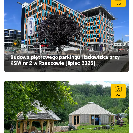
22
Budowa piętrowego parkingu i lądowiska przy
KSW nr 2 w Rzeszowie [lipiec 2026]
34