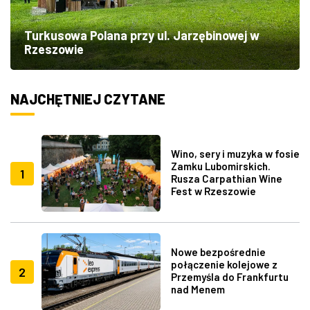
Turkusowa Polana przy ul. Jarzębinowej w
Rzeszowie
NAJCHĘTNIEJ CZYTANE
Wino, sery i muzyka w fosie
Zamku Lubomirskich.
1
Rusza Carpathian Wine
Fest w Rzeszowie
Nowe bezpośrednie
połączenie kolejowe z
2
Przemyśla do Frankfurtu
nad Menem