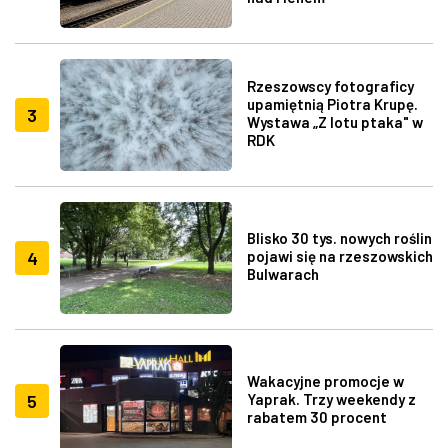
Rzeszowscy fotograficy
upamiętnią Piotra Krupę.
3
Wystawa „Z lotu ptaka" w
RDK
Blisko 30 tys. nowych roślin
4
pojawi się na rzeszowskich
Bulwarach
Wakacyjne promocje w
5
Yaprak. Trzy weekendy z
rabatem 30 procent