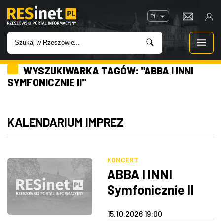
PL
WYSZUKIWARKA TAGÓW: "ABBA I INNI
WIADOMOŚCI
SYMFONICZNIE II"
INWESTYCJE
KALENDARIUM IMPREZ
IMPREZY
ROZRYWKA
KONCERT
ABBA I INNI
W KINACH
Symfonicznie II
GASTRONOMIA
15.10.2026 19:00