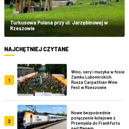
Turkusowa Polana przy ul. Jarzębinowej w
Rzeszowie
NAJCHĘTNIEJ CZYTANE
Wino, sery i muzyka w fosie
Zamku Lubomirskich.
1
Rusza Carpathian Wine
Fest w Rzeszowie
Nowe bezpośrednie
połączenie kolejowe z
2
Przemyśla do Frankfurtu
nad Menem