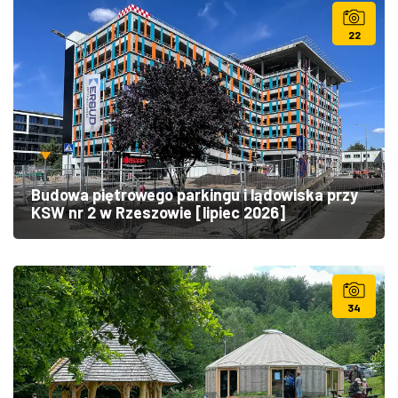
22
Budowa piętrowego parkingu i lądowiska przy
KSW nr 2 w Rzeszowie [lipiec 2026]
34