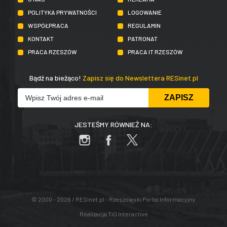
POLITYKA PRYWATNOŚCI
LOGOWANIE
WSPÓŁPRACA
REGULAMIN
KONTAKT
PATRONAT
PRACA RZESZÓW
PRACA IT RZESZÓW
Bądź na bieżąco!
Zapisz się do Newslettera RESinet.pl
JESTEŚMY RÓWNIEŻ NA:
© 2000 - 2026 / RESinet.pl - Rzeszowski Portal Informacyjny
Realizacja
TiO Interactive