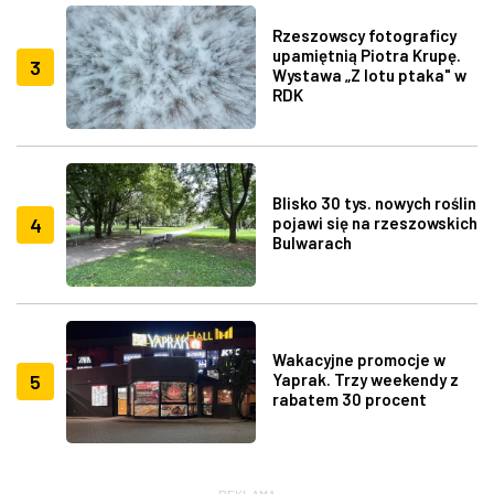
Rzeszowscy fotograficy
upamiętnią Piotra Krupę.
3
Wystawa „Z lotu ptaka" w
RDK
Blisko 30 tys. nowych roślin
4
pojawi się na rzeszowskich
Bulwarach
Wakacyjne promocje w
5
Yaprak. Trzy weekendy z
rabatem 30 procent