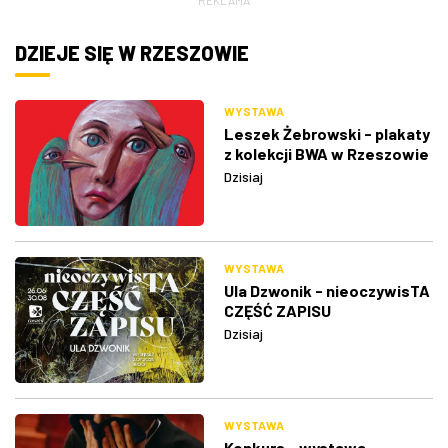
REKLAMA
DZIEJE SIĘ W RZESZOWIE
WYSTAWA
Leszek Żebrowski - plakaty
z kolekcji BWA w Rzeszowie
Dzisiaj
WYSTAWA
Ula Dzwonik - nieoczywisTA
CZĘŚĆ ZAPISU
Dzisiaj
WYSTAWA
Konkurs - wystawa