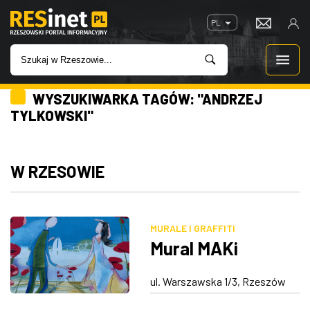
PL
WYSZUKIWARKA TAGÓW: "ANDRZEJ
WIADOMOŚCI
TYLKOWSKI"
INWESTYCJE
W RZESOWIE
IMPREZY
ROZRYWKA
MURALE I GRAFFITI
Mural MAKi
W KINACH
ul. Warszawska 1/3, Rzeszów
GASTRONOMIA