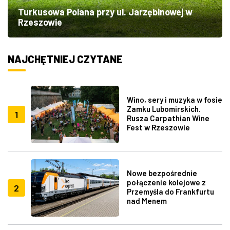
Turkusowa Polana przy ul. Jarzębinowej w
Rzeszowie
NAJCHĘTNIEJ CZYTANE
Wino, sery i muzyka w fosie
Zamku Lubomirskich.
1
Rusza Carpathian Wine
Fest w Rzeszowie
Nowe bezpośrednie
połączenie kolejowe z
2
Przemyśla do Frankfurtu
nad Menem