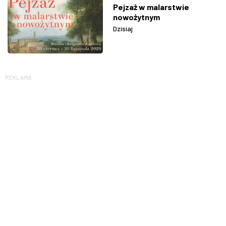
Pejzaż w malarstwie
nowożytnym
Dzisiaj
REKLAMA