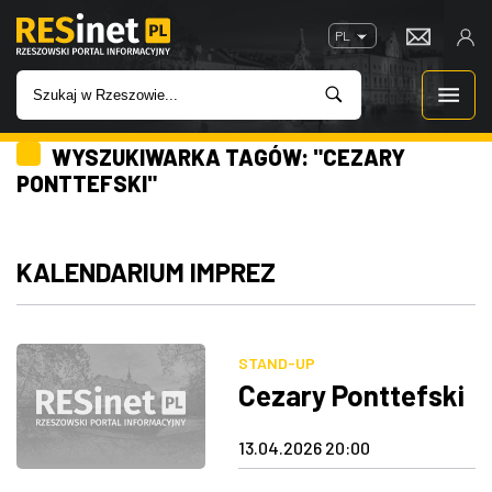
PL
WYSZUKIWARKA TAGÓW: "CEZARY
WIADOMOŚCI
PONTTEFSKI"
INWESTYCJE
KALENDARIUM IMPREZ
IMPREZY
ROZRYWKA
STAND-UP
Cezary Ponttefski
W KINACH
13.04.2026 20:00
GASTRONOMIA