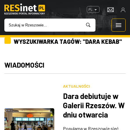
PL
WYSZUKIWARKA TAGÓW: "DARA KEBAB"
WIADOMOŚCI
INWESTYCJE
WIADOMOŚCI
IMPREZY
AKTUALNOŚCI
ROZRYWKA
Dara debiutuje w
Galerii Rzeszów. W
W KINACH
dniu otwarcia
darmowe kebaby i
GASTRONOMIA
Popularna w Rzeszowie sieć