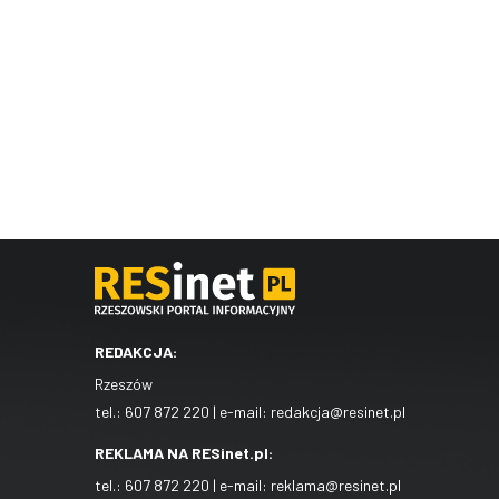
REDAKCJA:
Rzeszów
tel.:
607 872 220
| e-mail:
redakcja@resinet.pl
REKLAMA NA RESinet.pl:
tel.:
607 872 220
| e-mail:
reklama@resinet.pl