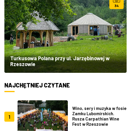
34
Turkusowa Polana przy ul. Jarzębinowej w
Rzeszowie
NAJCHĘTNIEJ CZYTANE
Wino, sery i muzyka w fosie
Zamku Lubomirskich.
1
Rusza Carpathian Wine
Fest w Rzeszowie