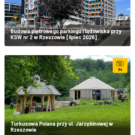
Budowa piętrowego parkingu i lądowiska przy
KSW nr 2 w Rzeszowie [lipiec 2026]
34
Turkusowa Polana przy ul. Jarzębinowej w
Rzeszowie