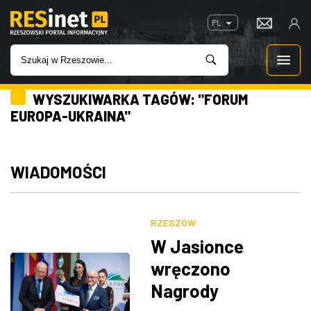
PL
WYSZUKIWARKA TAGÓW: "FORUM
WIADOMOŚCI
EUROPA-UKRAINA"
INWESTYCJE
WIADOMOŚCI
IMPREZY
ROZRYWKA
RZESZÓW
W Jasionce
W KINACH
wręczono
Nagrody
GASTRONOMIA