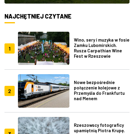
NAJCHĘTNIEJ CZYTANE
Wino, sery i muzyka w fosie
Zamku Lubomirskich.
1
Rusza Carpathian Wine
Fest w Rzeszowie
Nowe bezpośrednie
połączenie kolejowe z
2
Przemyśla do Frankfurtu
nad Menem
Rzeszowscy fotograficy
upamiętnią Piotra Krupę.
3