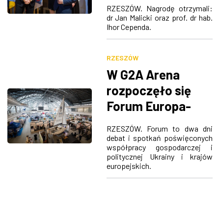
Karpackiej Europy
RZESZÓW. Nagrodę otrzymali:
Wspólnych
ZDJĘCIA
dr Jan Malicki oraz prof. dr hab.
Ihor Cependa.
Wartości
W RZESZOWIE
RZESZÓW
W G2A Arena
rozpoczęło się
Forum Europa-
Ukraina
RZESZÓW. Forum to dwa dni
debat i spotkań poświęconych
współpracy gospodarczej i
politycznej Ukrainy i krajów
europejskich.