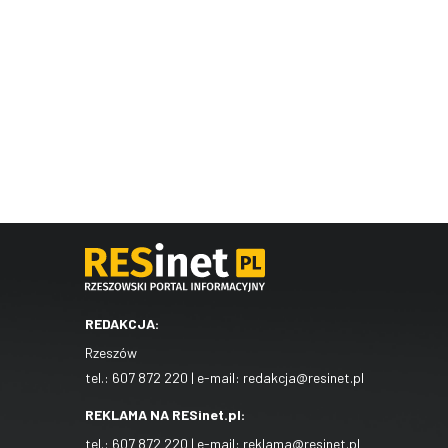
REDAKCJA:
Rzeszów
tel.:
607 872 220
| e-mail:
redakcja@resinet.pl
REKLAMA NA RESinet.pl:
tel.:
607 872 220
| e-mail:
reklama@resinet.pl