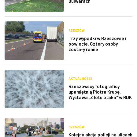
Bulwarach
RZESZÓW
Trzy wypadki w Rzeszowie i
powiecie. Cztery osoby
zostały ranne
AKTUALNOŚCI
Rzeszowscy fotograficy
upamiętnią Piotra Krupę.
Wystawa „Z lotu ptaka" w RDK
RZESZÓW
Kolejna akcja policji na ulicach