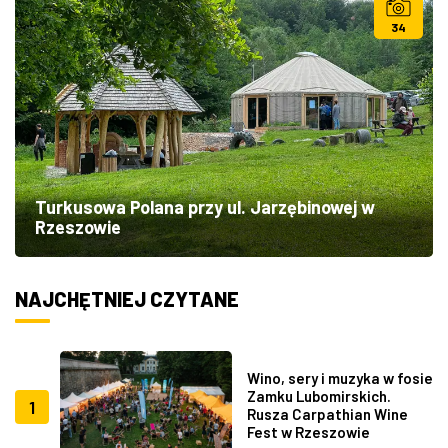
34
Turkusowa Polana przy ul. Jarzębinowej w
Rzeszowie
NAJCHĘTNIEJ CZYTANE
Wino, sery i muzyka w fosie
Zamku Lubomirskich.
1
Rusza Carpathian Wine
Fest w Rzeszowie