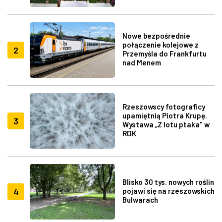
Nowe bezpośrednie
połączenie kolejowe z
2
Przemyśla do Frankfurtu
nad Menem
Rzeszowscy fotograficy
upamiętnią Piotra Krupę.
3
Wystawa „Z lotu ptaka" w
RDK
Blisko 30 tys. nowych roślin
4
pojawi się na rzeszowskich
Bulwarach