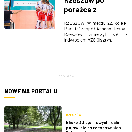
porażce z
Indykpolem AZS
RZESZÓW. W meczu 22. kolejki
Olsztyn znacznie
PlusLigi zespół Asseco Resovii
Rzeszów zmierzył się z
oddala się od fazy
Indykpolem AZS Olsztyn.
play-off
REKLAMA
NOWE NA PORTALU
RZESZÓW
Blisko 30 tys. nowych roślin
pojawi się na rzeszowskich