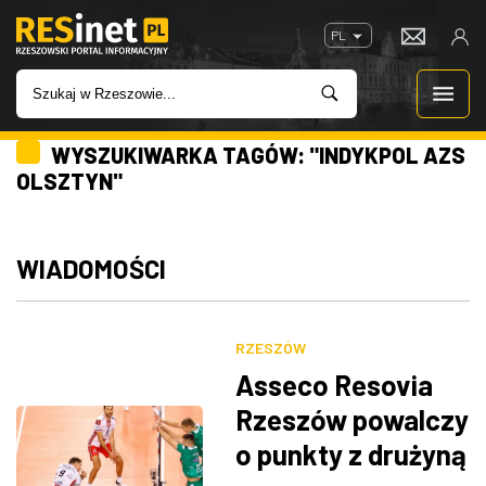
PL
WYSZUKIWARKA TAGÓW: "INDYKPOL AZS
WIADOMOŚCI
OLSZTYN"
INWESTYCJE
WIADOMOŚCI
IMPREZY
ROZRYWKA
RZESZÓW
Asseco Resovia
W KINACH
Rzeszów powalczy
o punkty z drużyną
GASTRONOMIA