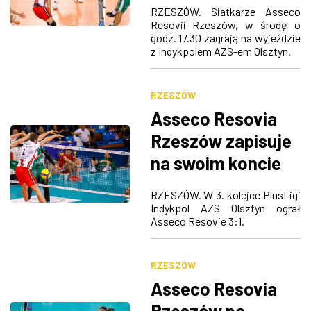
z Olsztyna
RZESZÓW. Siatkarze Asseco
ZDJĘCIA
Resovii Rzeszów, w środę o
godz. 17.30 zagrają na wyjeździe
z Indykpolem AZS-em Olsztyn.
W RZESZOWIE
RZESZÓW
Asseco Resovia
Rzeszów zapisuje
na swoim koncie
kolejną porażkę
RZESZÓW. W 3. kolejce PlusLigi
Indykpol AZS Olsztyn ograł
Asseco Resovie 3:1.
RZESZÓW
Asseco Resovia
Rzeszów po