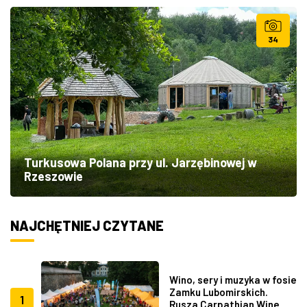
34
Turkusowa Polana przy ul. Jarzębinowej w
Rzeszowie
NAJCHĘTNIEJ CZYTANE
Wino, sery i muzyka w fosie
Zamku Lubomirskich.
1
Rusza Carpathian Wine