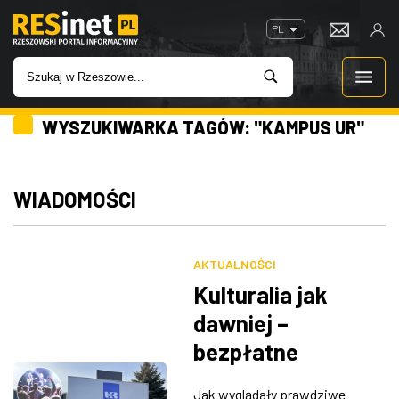
PL
WYSZUKIWARKA TAGÓW: "KAMPUS UR"
WIADOMOŚCI
INWESTYCJE
WIADOMOŚCI
IMPREZY
AKTUALNOŚCI
ROZRYWKA
Kulturalia jak
dawniej –
W KINACH
bezpłatne
wydarzenie
GASTRONOMIA
Jak wyglądały prawdziwe