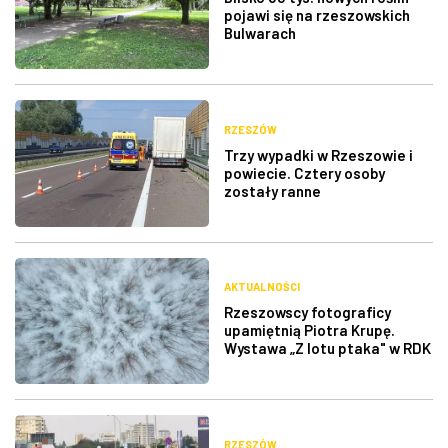
pojawi się na rzeszowskich
Bulwarach
RZESZÓW
Trzy wypadki w Rzeszowie i
powiecie. Cztery osoby
zostały ranne
AKTUALNOŚCI
Rzeszowscy fotograficy
upamiętnią Piotra Krupę.
Wystawa „Z lotu ptaka" w RDK
RZESZÓW