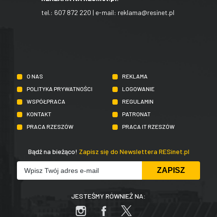
tel.:
607 872 220
| e-mail:
reklama@resinet.pl
O NAS
REKLAMA
POLITYKA PRYWATNOŚCI
LOGOWANIE
WSPÓŁPRACA
REGULAMIN
KONTAKT
PATRONAT
PRACA RZESZÓW
PRACA IT RZESZÓW
Bądź na bieżąco!
Zapisz się do Newslettera RESinet.pl
JESTEŚMY RÓWNIEŻ NA: