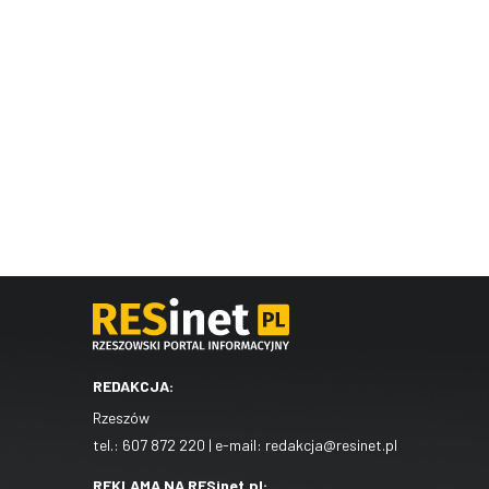
REDAKCJA:
Rzeszów
tel.:
607 872 220
| e-mail:
redakcja@resinet.pl
REKLAMA NA RESinet.pl: