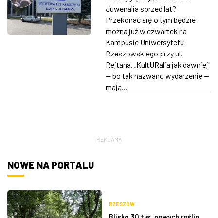
otwierające
Juwenalia sprzed lat?
ZDJĘCIA
festiwalowy
Przekonać się o tym będzie
można już w czwartek na
weekend
W RZESZOWIE
Kampusie Uniwersytetu
Rzeszowskiego przy ul.
Rejtana. „KultURalia jak dawniej"
— bo tak nazwano wydarzenie —
mają...
REKLAMA
NOWE NA PORTALU
RZESZÓW
Blisko 30 tys. nowych roślin