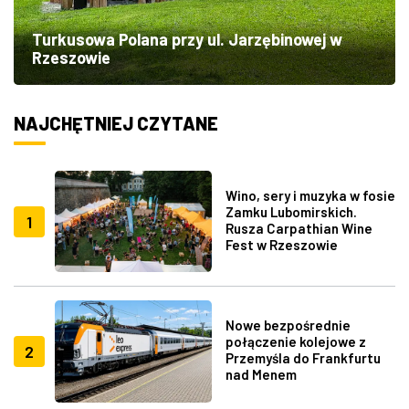
Turkusowa Polana przy ul. Jarzębinowej w
Rzeszowie
NAJCHĘTNIEJ CZYTANE
Wino, sery i muzyka w fosie
Zamku Lubomirskich.
1
Rusza Carpathian Wine
Fest w Rzeszowie
Nowe bezpośrednie
połączenie kolejowe z
2
Przemyśla do Frankfurtu
nad Menem