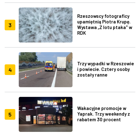
Rzeszowscy fotograficy
upamiętnią Piotra Krupę.
3
Wystawa „Z lotu ptaka" w
RDK
Trzy wypadki w Rzeszowie
4
i powiecie. Cztery osoby
zostały ranne
Wakacyjne promocje w
5
Yaprak. Trzy weekendy z
rabatem 30 procent