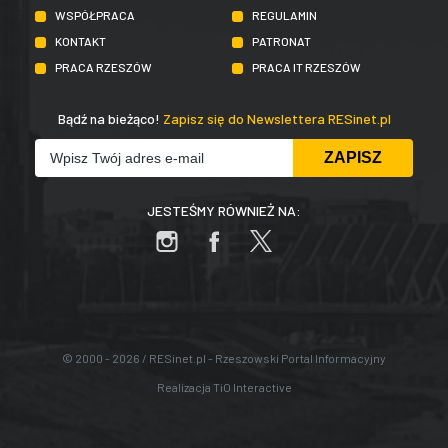
WSPÓŁPRACA
REGULAMIN
KONTAKT
PATRONAT
PRACA RZESZÓW
PRACA IT RZESZÓW
Bądź na bieżąco!
Zapisz się do Newslettera RESinet.pl
JESTEŚMY RÓWNIEŻ NA:
© 2000 - 2026 / RESinet.pl - Rzeszowski Portal Informacyjny
Realizacja
TiO Interactive