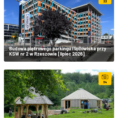
22
Budowa piętrowego parkingu i lądowiska przy
KSW nr 2 w Rzeszowie [lipiec 2026]
34