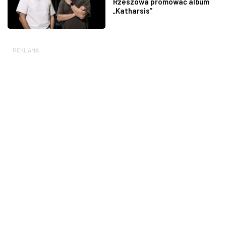
Rzeszowa promować album
„Katharsis”
REKLAMA