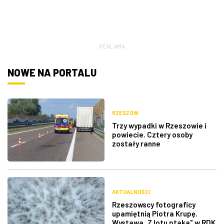
ZDJĘCIA
W RZESZOWIE
REKLAMA
NOWE NA PORTALU
RZESZÓW
Trzy wypadki w Rzeszowie i
powiecie. Cztery osoby
zostały ranne
AKTUALNOŚCI
Rzeszowscy fotograficy
upamiętnią Piotra Krupę.
Wystawa „Z lotu ptaka" w RDK