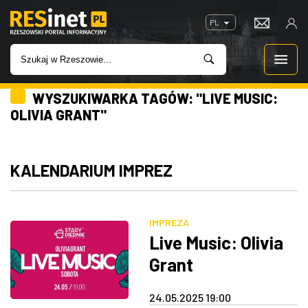
PL
WYSZUKIWARKA TAGÓW: "LIVE MUSIC:
WIADOMOŚCI
OLIVIA GRANT"
INWESTYCJE
KALENDARIUM IMPREZ
IMPREZY
ROZRYWKA
IMPREZA
Live Music: Olivia
W KINACH
Grant
GASTRONOMIA
24.05.2025 19:00