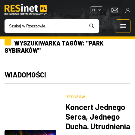
PL
WYSZUKIWARKA TAGÓW: "PARK
WIADOMOŚCI
SYBIRAKÓW"
INWESTYCJE
WIADOMOŚCI
IMPREZY
ROZRYWKA
RZESZÓW
Koncert Jednego
W KINACH
Serca, Jednego
Ducha. Utrudnienia
GASTRONOMIA