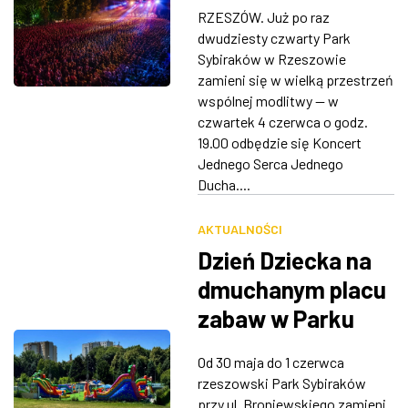
w ruchu, objazdy
RZESZÓW. Już po raz
autobusów
ZDJĘCIA
dwudziesty czwarty Park
Sybiraków w Rzeszowie
W RZESZOWIE
zamieni się w wielką przestrzeń
wspólnej modlitwy — w
czwartek 4 czerwca o godz.
19.00 odbędzie się Koncert
Jednego Serca Jednego
Ducha....
AKTUALNOŚCI
Dzień Dziecka na
dmuchanym placu
zabaw w Parku
Sybiraków
Od 30 maja do 1 czerwca
rzeszowski Park Sybiraków
przy ul. Broniewskiego zamieni