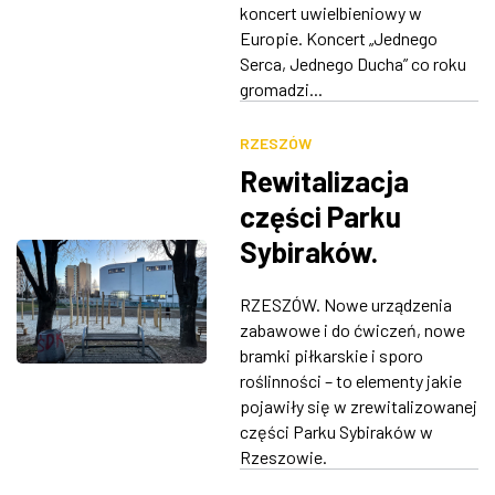
koncert uwielbieniowy w
Europie. Koncert „Jednego
Serca, Jednego Ducha” co roku
gromadzi...
RZESZÓW
Rewitalizacja
części Parku
Sybiraków.
Pojawiły się nowe
RZESZÓW. Nowe urządzenia
atrakcje
zabawowe i do ćwiczeń, nowe
[ZDJĘCIA]
bramki piłkarskie i sporo
roślinności – to elementy jakie
pojawiły się w zrewitalizowanej
części Parku Sybiraków w
Rzeszowie.