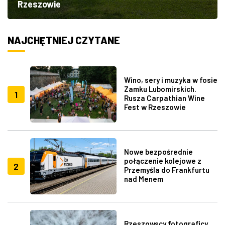
Rzeszowie
NAJCHĘTNIEJ CZYTANE
Wino, sery i muzyka w fosie
Zamku Lubomirskich.
1
Rusza Carpathian Wine
Fest w Rzeszowie
Nowe bezpośrednie
połączenie kolejowe z
2
Przemyśla do Frankfurtu
nad Menem
Rzeszowscy fotograficy