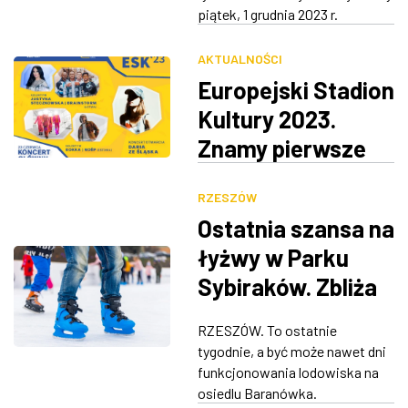
piątek, 1 grudnia 2023 r.
AKTUALNOŚCI
Europejski Stadion
Kultury 2023.
Znamy pierwsze
gwiazdy Koncertu
RZESZÓW
Głównego
Ostatnia szansa na
łyżwy w Parku
Sybiraków. Zbliża
się koniec sezonu
RZESZÓW. To ostatnie
tygodnie, a być może nawet dni
funkcjonowania lodowiska na
osiedlu Baranówka.