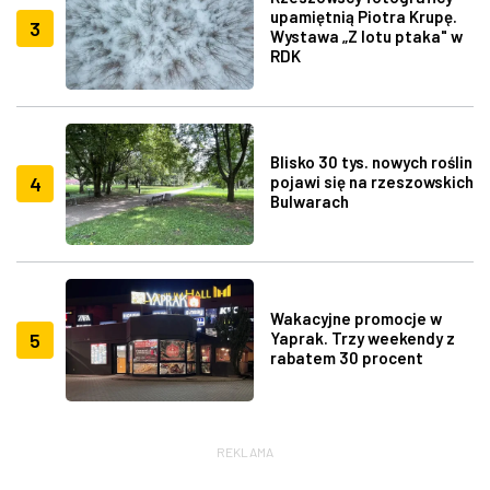
upamiętnią Piotra Krupę.
3
Wystawa „Z lotu ptaka" w
RDK
Blisko 30 tys. nowych roślin
4
pojawi się na rzeszowskich
Bulwarach
Wakacyjne promocje w
5
Yaprak. Trzy weekendy z
rabatem 30 procent
REKLAMA