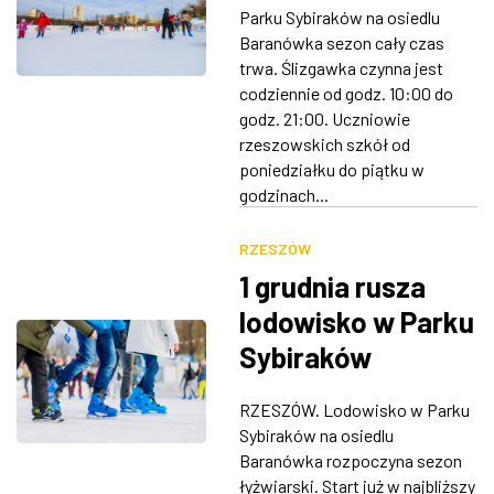
jeszcze trwa
Parku Sybiraków na osiedlu
Baranówka sezon cały czas
trwa. Ślizgawka czynna jest
codziennie od godz. 10:00 do
godz. 21:00. Uczniowie
rzeszowskich szkół od
poniedziałku do piątku w
godzinach...
RZESZÓW
1 grudnia rusza
lodowisko w Parku
Sybiraków
RZESZÓW. Lodowisko w Parku
Sybiraków na osiedlu
Baranówka rozpoczyna sezon
łyżwiarski. Start już w najbliższy