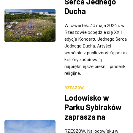
Serca Jednego
Ducha
W czwartek, 30 maja 2024 r. w
Rzeszowie odbędzie się XXII
edycja Koncertu Jednego Serca
Jednego Ducha. Artyści
wspólnie z publicznością po raz
kolejny zaśpiewają
najpiękniejsze pieśni i piosenki
religijne.
RZESZÓW
Lodowisko w
Parku Sybiraków
zaprasza na
łyżwy, sezon
RZESZÓW. Na lodowisku w