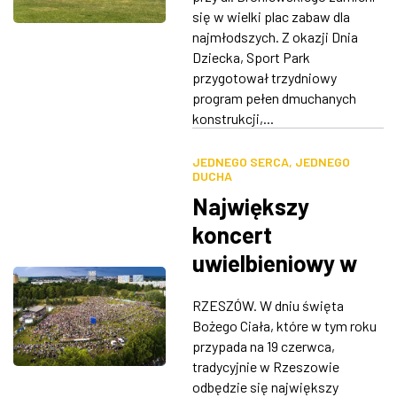
się w wielki plac zabaw dla
najmłodszych. Z okazji Dnia
Dziecka, Sport Park
przygotował trzydniowy
program pełen dmuchanych
konstrukcji,...
JEDNEGO SERCA, JEDNEGO
DUCHA
Największy
koncert
uwielbieniowy w
Europie już w tym
RZESZÓW. W dniu święta
tygodniu w Parku
Bożego Ciała, które w tym roku
Sybiraków
przypada na 19 czerwca,
tradycyjnie w Rzeszowie
odbędzie się największy