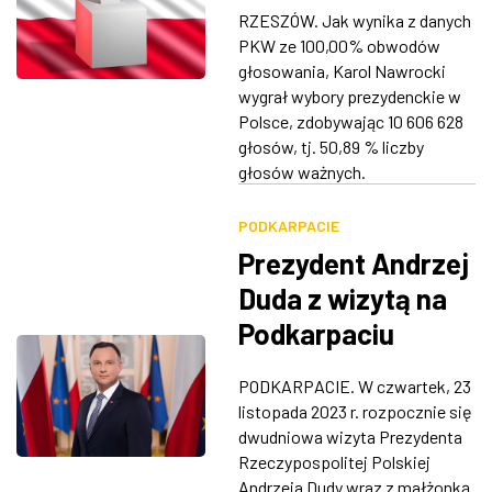
głosowano w
RZESZÓW. Jak wynika z danych
Rzeszowie i na
ZDJĘCIA
PKW ze 100,00% obwodów
Podkarpaciu?
głosowania, Karol Nawrocki
W RZESZOWIE
wygrał wybory prezydenckie w
Polsce, zdobywając 10 606 628
głosów, tj. 50,89 % liczby
głosów ważnych.
PODKARPACIE
Prezydent Andrzej
Duda z wizytą na
Podkarpaciu
PODKARPACIE. W czwartek, 23
listopada 2023 r. rozpocznie się
dwudniowa wizyta Prezydenta
Rzeczypospolitej Polskiej
Andrzeja Dudy wraz z małżonką