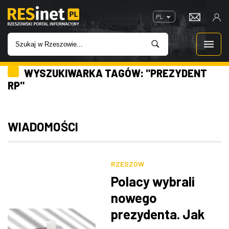
PL
WYSZUKIWARKA TAGÓW: "PREZYDENT
WIADOMOŚCI
RP"
INWESTYCJE
WIADOMOŚCI
IMPREZY
ROZRYWKA
RZESZÓW
Polacy wybrali
W KINACH
nowego
prezydenta. Jak
GASTRONOMIA