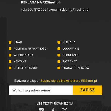
REKLAMA NA RESinet.pl:
tel.:
607 872 220
| e-mail:
reklama@resinet.pl
O NAS
REKLAMA
POLITYKA PRYWATNOŚCI
LOGOWANIE
WSPÓŁPRACA
REGULAMIN
KONTAKT
PATRONAT
PRACA RZESZÓW
PRACA IT RZESZÓW
Bądź na bieżąco!
Zapisz się do Newslettera RESinet.pl
JESTEŚMY RÓWNIEŻ NA: