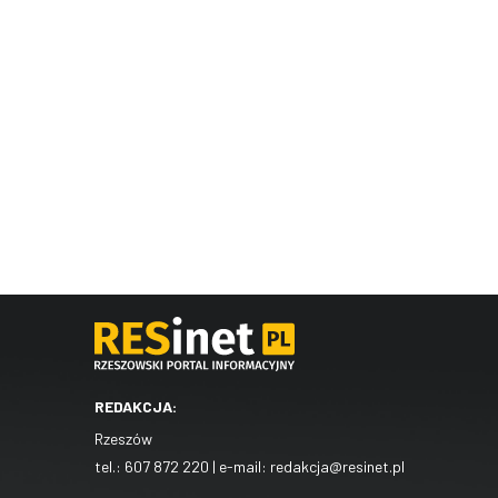
REDAKCJA:
Rzeszów
tel.:
607 872 220
| e-mail:
redakcja@resinet.pl