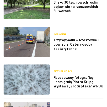
Blisko 30 tys. nowych roślin
pojawi się na rzeszowskich
Bulwarach
RZESZÓW
Trzy wypadki w Rzeszowie i
powiecie. Cztery osoby
zostały ranne
AKTUALNOŚCI
Rzeszowscy fotograficy
upamiętnią Piotra Krupę.
Wystawa „Z lotu ptaka" w RDK