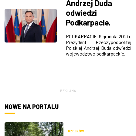
Andrzej Duda
odwiedzi
Podkarpacie.
Prezydent RP
PODKARPACIE. 9 grudnia 2019 r.
złoży wizytę w
Prezydent Rzeczypospolitej
Polskiej Andrzej Duda odwiedzi
Brzozowie i
województwo podkarpackie.
Dubiecku
REKLAMA
NOWE NA PORTALU
RZESZÓW