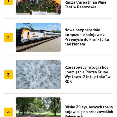
1
Rusza Carpathian Wine
Fest w Rzeszowie
Nowe bezpośrednie
połączenie kolejowe z
2
Przemyśla do Frankfurtu
nad Menem
Rzeszowscy fotograficy
upamiętnią Piotra Krupę.
3
Wystawa „Z lotu ptaka" w
RDK
Blisko 30 tys. nowych roślin
4
pojawi się na rzeszowskich
Bulwarach