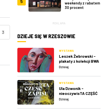
5
weekendy z rabatem
30 procent
REKLAMA
3
DZIEJE SIĘ W RZESZOWIE
WYSTAWA
Leszek Żebrowski -
plakaty z kolekcji BWA
w Rzeszowie
Dzisiaj
WYSTAWA
Ula Dzwonik -
nieoczywisTA CZĘŚĆ
ZAPISU
Dzisiaj