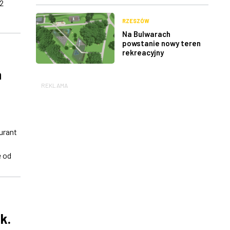
22
RZESZÓW
Na Bulwarach
powstanie nowy teren
rekreacyjny
a
REKLAMA
urant
e od
k.