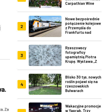
Carpathian Wine
Fest w Rzeszowie
Nowe bezpośrednie
połączenie kolejowe
j
2
z Przemyśla do
Frankfurtu nad
Menem
Rzeszowscy
fotograficy
3
upamiętnią Piotra
Krupę. Wystawa „Z
lotu ptaka" w RDK
Blisko 30 tys. nowych
roślin pojawi się na
4
rzeszowskich
a.
Bulwarach
Wakacyjne promocje
ca. Za
w Yaprak. Trzy