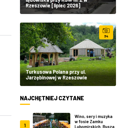
Rzeszowie [lipiec 2026]
34
Turkusowa Polana przy ul.
Jarzębinowej w Rzeszowie
NAJCHĘTNIEJ CZYTANE
Wino, sery i muzyka
w fosie Zamku
1
Lubomirskich. Rusza