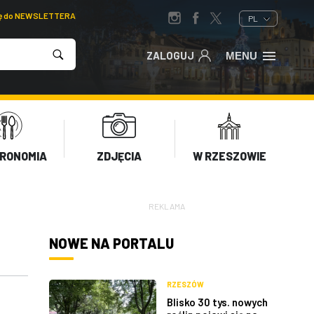
ię do NEWSLETTERA
PL
ZALOGUJ
MENU
RONOMIA
ZDJĘCIA
W RZESZOWIE
REKLAMA
NOWE NA PORTALU
RZESZÓW
Blisko 30 tys. nowych