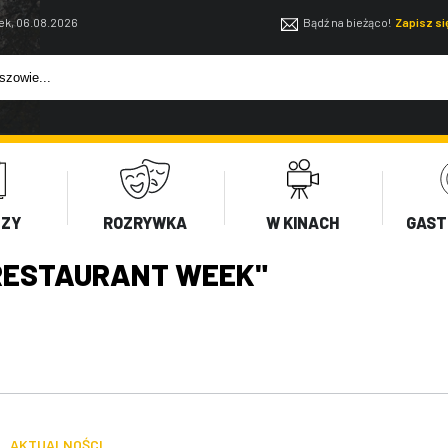
ek, 06.08.2026
Bądź na bieżąco!
Zapisz s
EZY
ROZRYWKA
W KINACH
GAST
RESTAURANT WEEK"
AKTUALNOŚCI