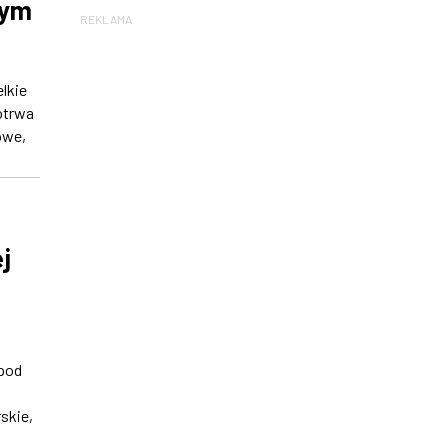
wym
REKLAMA
lkie
otrwa
owe,
j
 pod
skie,