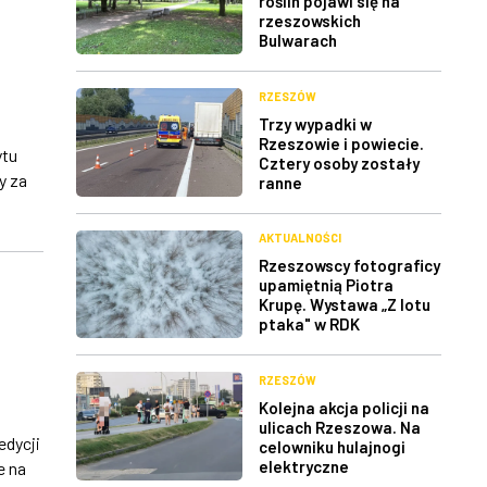
roślin pojawi się na
rzeszowskich
Bulwarach
RZESZÓW
Trzy wypadki w
Rzeszowie i powiecie.
ytu
Cztery osoby zostały
y za
ranne
AKTUALNOŚCI
Rzeszowscy fotograficy
upamiętnią Piotra
Krupę. Wystawa „Z lotu
ptaka" w RDK
RZESZÓW
Kolejna akcja policji na
ulicach Rzeszowa. Na
edycji
celowniku hulajnogi
elektryczne
e na