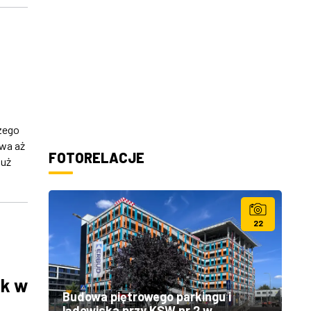
zego
rwa aż
FOTORELACJE
już
22
ek w
Budowa piętrowego parkingu i
lądowiska przy KSW nr 2 w