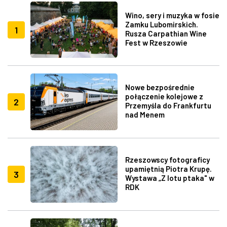
Wino, sery i muzyka w fosie
Zamku Lubomirskich.
1
Rusza Carpathian Wine
Fest w Rzeszowie
Nowe bezpośrednie
połączenie kolejowe z
2
Przemyśla do Frankfurtu
nad Menem
Rzeszowscy fotograficy
upamiętnią Piotra Krupę.
3
Wystawa „Z lotu ptaka" w
RDK