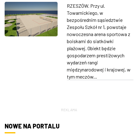
boiskami do
RZESZÓW. Przy ul.
siatkówki
ZDJĘCIA
Towarnickiego, w
plażowej. Odbędzie
bezpośrednim sąsiedztwie
W RZESZOWIE
Zespołu Szkół nr 1, powstaje
się tu m.in. Puchar
nowoczesna arena sportowa z
Świata
boiskami do siatkówki
plażowej. Obiekt będzie
gospodarzem prestiżowych
wydarzeń rangi
międzynarodowej i krajowej, w
tym meczów...
REKLAMA
NOWE NA PORTALU