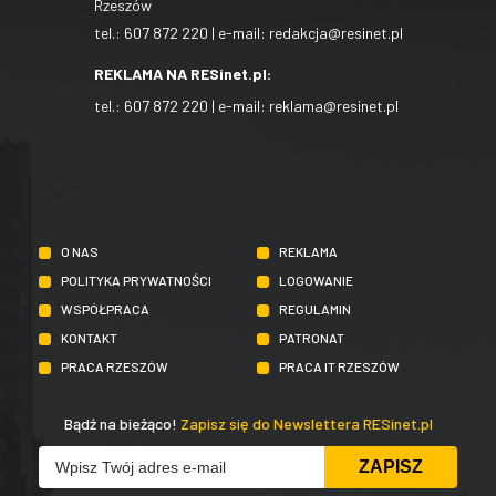
Rzeszów
tel.:
607 872 220
| e-mail:
redakcja@resinet.pl
REKLAMA NA RESinet.pl:
tel.:
607 872 220
| e-mail:
reklama@resinet.pl
O NAS
REKLAMA
POLITYKA PRYWATNOŚCI
LOGOWANIE
WSPÓŁPRACA
REGULAMIN
KONTAKT
PATRONAT
PRACA RZESZÓW
PRACA IT RZESZÓW
Bądź na bieżąco!
Zapisz się do Newslettera RESinet.pl