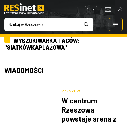
PL
WYSZUKIWARKA TAGÓW:
WIADOMOŚCI
"SIATKÓWKAPLAŻOWA"
INWESTYCJE
WIADOMOŚCI
IMPREZY
ROZRYWKA
RZESZÓW
W centrum
W KINACH
Rzeszowa
powstaje arena z
GASTRONOMIA