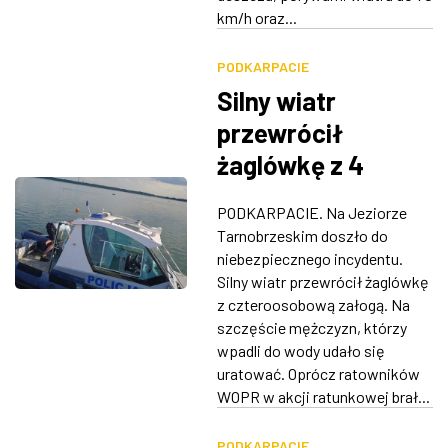
km/h oraz...
PODKARPACIE
Silny wiatr
przewrócił
żaglówkę z 4
osobami na
PODKARPACIE. Na Jeziorze
Jeziorze
Tarnobrzeskim doszło do
Tarnobrzeskim
niebezpiecznego incydentu.
Silny wiatr przewrócił żaglówkę
z czteroosobową załogą. Na
szczęście mężczyzn, którzy
wpadli do wody udało się
uratować. Oprócz ratowników
WOPR w akcji ratunkowej brał...
PODKARPACIE