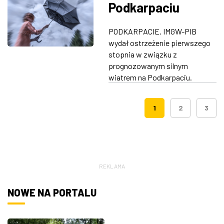
Podkarpaciu
PODKARPACIE. IMGW-PIB
wydał ostrzeżenie pierwszego
stopnia w związku z
prognozowanym silnym
wiatrem na Podkarpaciu.
1
2
3
REKLAMA
NOWE NA PORTALU