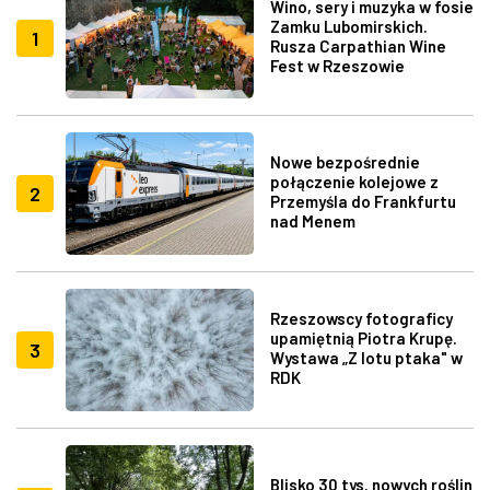
Wino, sery i muzyka w fosie
Zamku Lubomirskich.
1
Rusza Carpathian Wine
Fest w Rzeszowie
Nowe bezpośrednie
połączenie kolejowe z
2
Przemyśla do Frankfurtu
nad Menem
Rzeszowscy fotograficy
upamiętnią Piotra Krupę.
3
Wystawa „Z lotu ptaka" w
RDK
Blisko 30 tys. nowych roślin