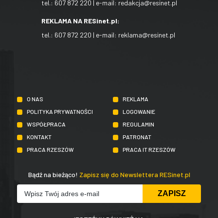
tel.:
607 872 220
| e-mail:
redakcja@resinet.pl
REKLAMA NA RESinet.pl:
tel.:
607 872 220
| e-mail:
reklama@resinet.pl
O NAS
REKLAMA
POLITYKA PRYWATNOŚCI
LOGOWANIE
WSPÓŁPRACA
REGULAMIN
KONTAKT
PATRONAT
PRACA RZESZÓW
PRACA IT RZESZÓW
Bądź na bieżąco!
Zapisz się do Newslettera RESinet.pl