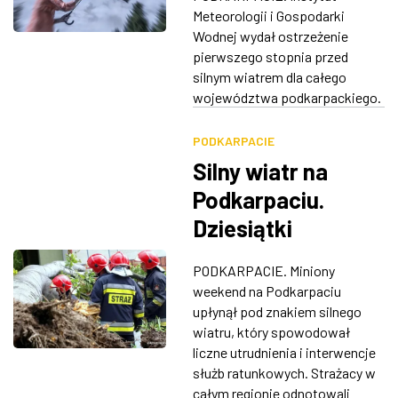
km/h
Meteorologii i Gospodarki
ZDJĘCIA
Wodnej wydał ostrzeżenie
pierwszego stopnia przed
W RZESZOWIE
silnym wiatrem dla całego
województwa podkarpackiego.
PODKARPACIE
Silny wiatr na
Podkarpaciu.
Dziesiątki
interwencji
PODKARPACIE. Miniony
strażaków,
weekend na Podkarpaciu
wydano kolejne
upłynął pod znakiem silnego
wiatru, który spowodował
ostrzeżenia
liczne utrudnienia i interwencje
służb ratunkowych. Strażacy w
całym regionie odnotowali