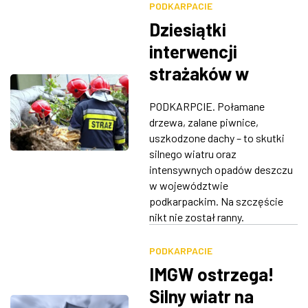
PODKARPACIE
Dziesiątki
interwencji
strażaków w
związku z silnym
PODKARPCIE. Połamane
wiatrem na
drzewa, zalane piwnice,
Podkarpaciu
uszkodzone dachy – to skutki
silnego wiatru oraz
intensywnych opadów deszczu
w województwie
podkarpackim. Na szczęście
nikt nie został ranny.
PODKARPACIE
IMGW ostrzega!
Silny wiatr na