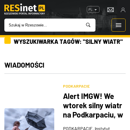
PL
WYSZUKIWARKA TAGÓW: "SILNY WIATR"
WIADOMOŚCI
INWESTYCJE
WIADOMOŚCI
IMPREZY
PODKARPACIE
ROZRYWKA
Alert IMGW! We
wtorek silny wiatr
W KINACH
na Podkarpaciu, w
porywach do 75
GASTRONOMIA
PODKARPACIE. Instytut