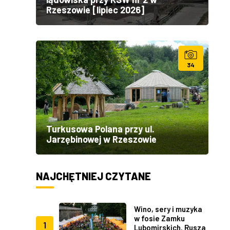
Rzeszowie [lipiec 2026]
34
Turkusowa Polana przy ul.
Jarzębinowej w Rzeszowie
NAJCHĘTNIEJ CZYTANE
Wino, sery i muzyka
w fosie Zamku
1
Lubomirskich. Rusza