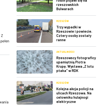
roślin pojawi się na
rzeszowskich
Bulwarach
RZESZÓW
Trzy wypadki w
Rzeszowie i powiecie.
 Z
Cztery osoby zostały
ranne
 pełen
AKTUALNOŚCI
Rzeszowscy fotograficy
upamiętnią Piotra
Krupę. Wystawa „Z lotu
ptaka" w RDK
RZESZÓW
Kolejna akcja policji na
ulicach Rzeszowa. Na
celowniku hulajnogi
elektryczne
wania