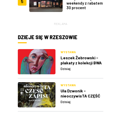
5
weekendy z rabatem
30 procent
REKLAMA
DZIEJE SIĘ W RZESZOWIE
WYSTAWA
Leszek Żebrowski -
plakaty z kolekcji BWA
w Rzeszowie
Dzisiaj
WYSTAWA
Ula Dzwonik -
nieoczywisTA CZĘŚĆ
ZAPISU
Dzisiaj