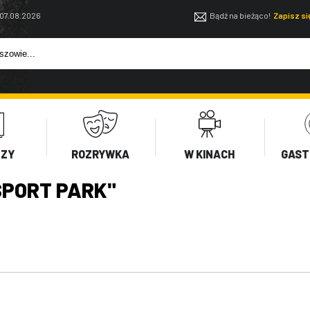
 07.08.2026
Bądź na bieżąco!
Zapisz s
EZY
ROZRYWKA
W KINACH
GAST
PORT PARK"