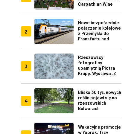
Carpathian Wine
Fest w Rzeszowie
Nowe bezpośrednie
połączenie kolejowe
2
z Przemyśla do
Frankfurtu nad
Menem
Rzeszowscy
fotograficy
3
upamiętnią Piotra
Krupę. Wystawa „Z
lotu ptaka" w RDK
Blisko 30 tys. nowych
roślin pojawi się na
4
rzeszowskich
Bulwarach
Wakacyjne promocje
w Yaprak. Trzy