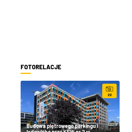
FOTORELACJE
22
Budowa piętrowego parkingu i
lądowiska przy KSW nr 2 w