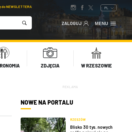
ię do NEWSLETTERA
PL
ZALOGUJ
MENU
RONOMIA
ZDJĘCIA
W RZESZOWIE
REKLAMA
NOWE NA PORTALU
RZESZÓW
Blisko 30 tys. nowych