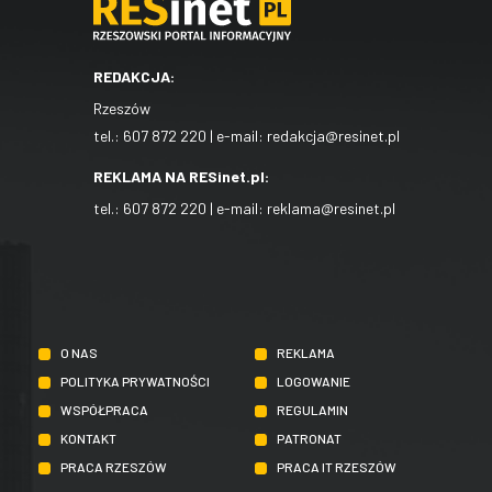
REDAKCJA:
Rzeszów
tel.:
607 872 220
| e-mail:
redakcja@resinet.pl
REKLAMA NA RESinet.pl:
tel.:
607 872 220
| e-mail:
reklama@resinet.pl
O NAS
REKLAMA
POLITYKA PRYWATNOŚCI
LOGOWANIE
WSPÓŁPRACA
REGULAMIN
KONTAKT
PATRONAT
PRACA RZESZÓW
PRACA IT RZESZÓW