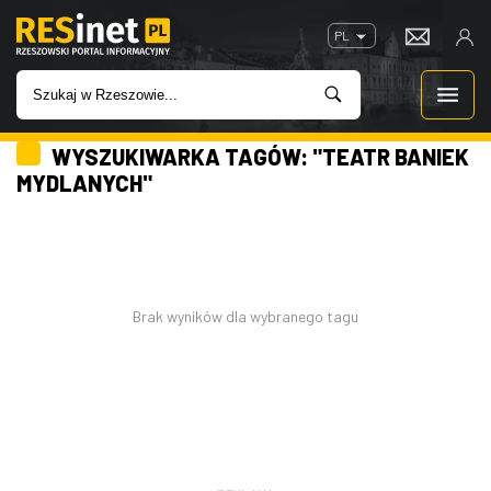
PL
WYSZUKIWARKA TAGÓW: "TEATR BANIEK
WIADOMOŚCI
MYDLANYCH"
INWESTYCJE
IMPREZY
Brak wyników dla wybranego tagu
ROZRYWKA
W KINACH
GASTRONOMIA