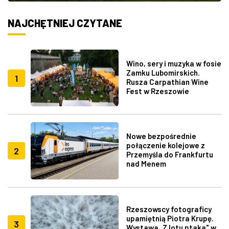
NAJCHĘTNIEJ CZYTANE
Wino, sery i muzyka w fosie
Zamku Lubomirskich.
1
Rusza Carpathian Wine
Fest w Rzeszowie
Nowe bezpośrednie
połączenie kolejowe z
2
Przemyśla do Frankfurtu
nad Menem
Rzeszowscy fotograficy
upamiętnią Piotra Krupę.
3
Wystawa „Z lotu ptaka" w