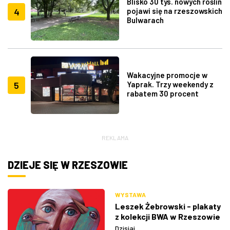
Blisko 30 tys. nowych roślin
4
pojawi się na rzeszowskich
Bulwarach
Wakacyjne promocje w
5
Yaprak. Trzy weekendy z
rabatem 30 procent
REKLAMA
DZIEJE SIĘ W RZESZOWIE
WYSTAWA
Leszek Żebrowski - plakaty
z kolekcji BWA w Rzeszowie
Dzisiaj