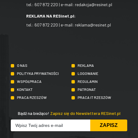
tel.:
607 872 220
| e-mail:
redakcja@resinet.pl
REKLAMA NA RESinet.pl:
tel.:
607 872 220
| e-mail:
reklama@resinet.pl
O NAS
REKLAMA
POLITYKA PRYWATNOŚCI
LOGOWANIE
WSPÓŁPRACA
REGULAMIN
KONTAKT
PATRONAT
PRACA RZESZÓW
PRACA IT RZESZÓW
Bądź na bieżąco!
Zapisz się do Newslettera RESinet.pl