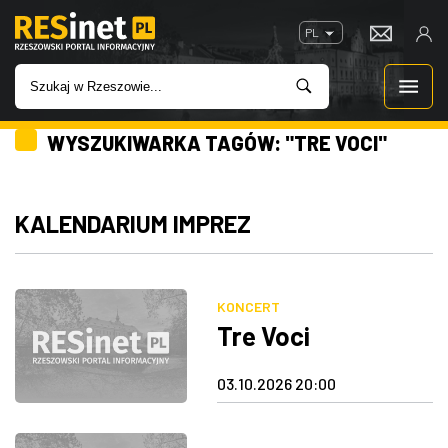
PL
WYSZUKIWARKA TAGÓW: "TRE VOCI"
WIADOMOŚCI
INWESTYCJE
KALENDARIUM IMPREZ
IMPREZY
KONCERT
ROZRYWKA
Tre Voci
W KINACH
03.10.2026 20:00
GASTRONOMIA