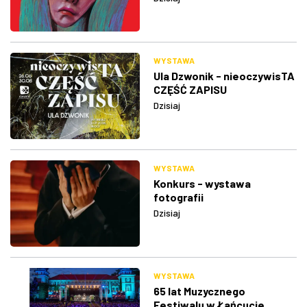
WYSTAWA
Ula Dzwonik - nieoczywisTA
CZĘŚĆ ZAPISU
Dzisiaj
WYSTAWA
Konkurs - wystawa
fotografii
Dzisiaj
WYSTAWA
65 lat Muzycznego
Festiwalu w Łańcucie