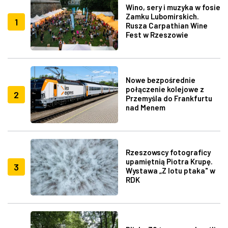
Wino, sery i muzyka w fosie
Zamku Lubomirskich.
1
Rusza Carpathian Wine
Fest w Rzeszowie
Nowe bezpośrednie
połączenie kolejowe z
2
Przemyśla do Frankfurtu
nad Menem
Rzeszowscy fotograficy
upamiętnią Piotra Krupę.
3
Wystawa „Z lotu ptaka" w
RDK