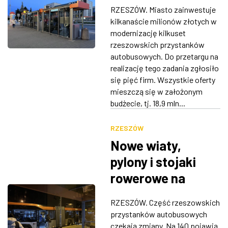
Nowe wiaty,
RZESZÓW. Miasto zainwestuje
stojaki rowerowe i
ZDJĘCIA
kilkanaście milionów złotych w
pylony na rozkłady
modernizację kilkuset
W RZESZOWIE
rzeszowskich przystanków
autobusowych. Do przetargu na
realizację tego zadania zgłosiło
się pięć firm. Wszystkie oferty
mieszczą się w założonym
budżecie, tj. 18,9 mln...
RZESZÓW
Nowe wiaty,
pylony i stojaki
rowerowe na
rzeszowskich
RZESZÓW. Część rzeszowskich
przystankach
przystanków autobusowych
czekają zmiany. Na 140 pojawią