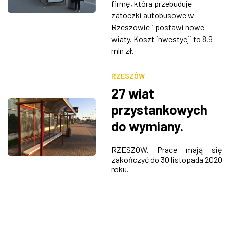
firmę, która przebuduje
zatoczki autobusowe w
Rzeszowie i postawi nowe
wiaty. Koszt inwestycji to 8,9
mln zł.
RZESZÓW
27 wiat
przystankowych
do wymiany.
Kolejnych 29 zatok
RZESZÓW. Prace mają się
wymaga
zakończyć do 30 listopada 2020
roku.
przebudowy