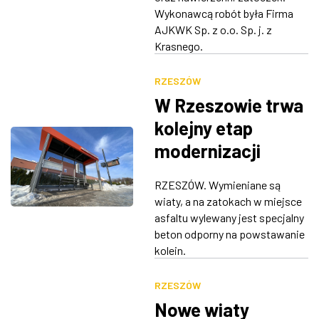
Wykonawcą robót była Firma
AJKWK Sp. z o.o. Sp. j. z
Krasnego.
RZESZÓW
W Rzeszowie trwa
kolejny etap
modernizacji
przystanków
RZESZÓW. Wymieniane są
autobusowych
wiaty, a na zatokach w miejsce
asfaltu wylewany jest specjalny
beton odporny na powstawanie
kolein.
RZESZÓW
Nowe wiaty