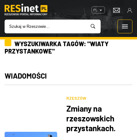
PL
WYSZUKIWARKA TAGÓW: "WIATY
WIADOMOŚCI
PRZYSTANKOWE"
INWESTYCJE
WIADOMOŚCI
IMPREZY
ROZRYWKA
RZESZÓW
Zmiany na
W KINACH
rzeszowskich
przystankach.
GASTRONOMIA