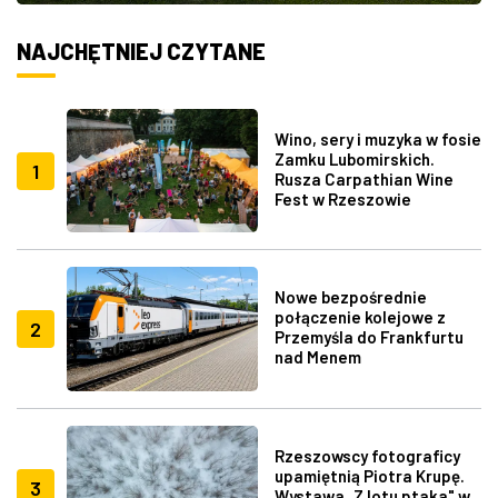
NAJCHĘTNIEJ CZYTANE
Wino, sery i muzyka w fosie
Zamku Lubomirskich.
1
Rusza Carpathian Wine
Fest w Rzeszowie
Nowe bezpośrednie
połączenie kolejowe z
2
Przemyśla do Frankfurtu
nad Menem
Rzeszowscy fotograficy
upamiętnią Piotra Krupę.
3
Wystawa „Z lotu ptaka" w