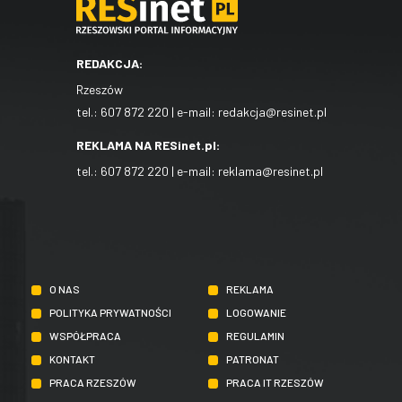
REDAKCJA:
Rzeszów
tel.:
607 872 220
| e-mail:
redakcja@resinet.pl
REKLAMA NA RESinet.pl:
tel.:
607 872 220
| e-mail:
reklama@resinet.pl
O NAS
REKLAMA
POLITYKA PRYWATNOŚCI
LOGOWANIE
WSPÓŁPRACA
REGULAMIN
KONTAKT
PATRONAT
PRACA RZESZÓW
PRACA IT RZESZÓW