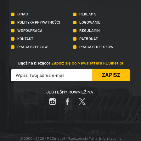
O NAS
REKLAMA
POLITYKA PRYWATNOŚCI
LOGOWANIE
WSPÓŁPRACA
REGULAMIN
KONTAKT
PATRONAT
PRACA RZESZÓW
PRACA IT RZESZÓW
Bądź na bieżąco!
Zapisz się do Newslettera RESinet.pl
JESTEŚMY RÓWNIEŻ NA:
© 2000 - 2026 / RESinet.pl - Rzeszowski Portal Informacyjny