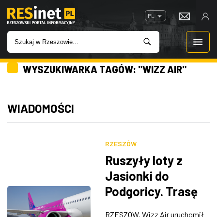
PL
WYSZUKIWARKA TAGÓW: "WIZZ AIR"
WIADOMOŚCI
INWESTYCJE
WIADOMOŚCI
IMPREZY
RZESZÓW
ROZRYWKA
Ruszyły loty z
Jasionki do
W KINACH
Podgoricy. Trasę
obsługuje Wizz Air
GASTRONOMIA
RZESZÓW. Wizz Air uruchomił