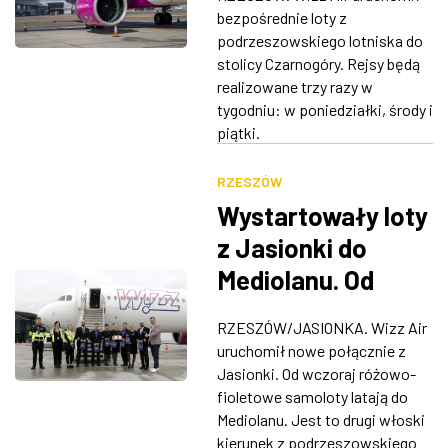
bezpośrednie loty z
ZDJĘCIA
podrzeszowskiego lotniska do
stolicy Czarnogóry. Rejsy będą
W RZESZOWIE
realizowane trzy razy w
tygodniu: w poniedziałki, środy i
piątki.
RZESZÓW
Wystartowały loty
z Jasionki do
Mediolanu. Od
września trzy rejsy
RZESZÓW/JASIONKA. Wizz Air
do Rzymu
uruchomił nowe połącznie z
Jasionki. Od wczoraj różowo-
fioletowe samoloty latają do
Mediolanu. Jest to drugi włoski
kierunek z podrzeszowskiego