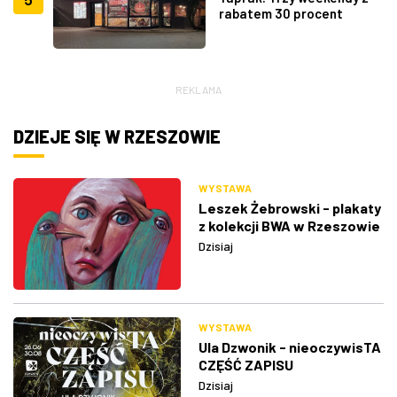
rabatem 30 procent
REKLAMA
DZIEJE SIĘ W RZESZOWIE
WYSTAWA
Leszek Żebrowski - plakaty
z kolekcji BWA w Rzeszowie
Dzisiaj
WYSTAWA
Ula Dzwonik - nieoczywisTA
CZĘŚĆ ZAPISU
Dzisiaj