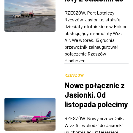
Eindhoven
RZESZÓW. Port Lotniczy
Rzeszów-Jasionka, stał się
dziesiątym lotniskiem w Polsce
obsługującym samoloty Wizz
Air. We wtorek, 15 grudnia
przewoźnik zainaugurował
połączenie Rzeszów-
Eindhoven.
RZESZÓW
Nowe połącznie z
Jasionki. Od
listopada polecimy
do Holandii
RZESZÓW. Nowy przewoźnik,
Wizz Air wchodzi do Jasionki
uruchomiając już tej jesieni