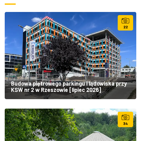
22
Budowa piętrowego parkingu i lądowiska przy
KSW nr 2 w Rzeszowie [lipiec 2026]
34