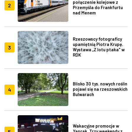
połączenie kolejowe z
2
Przemyśla do Frankfurtu
nad Menem
Rzeszowscy fotograficy
upamiętnią Piotra Krupę.
3
Wystawa „Z lotu ptaka" w
RDK
Blisko 30 tys. nowych roślin
4
pojawi się na rzeszowskich
Bulwarach
Wakacyjne promocje w
5
Yaprak. Trzy weekendy z