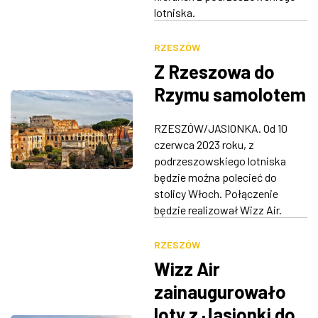
lotniska.
RZESZÓW
Z Rzeszowa do
Rzymu samolotem
RZESZÓW/JASIONKA. Od 10
czerwca 2023 roku, z
podrzeszowskiego lotniska
będzie można polecieć do
stolicy Włoch. Połączenie
będzie realizował Wizz Air.
RZESZÓW
Wizz Air
zainaugurowało
loty z Jasionki do