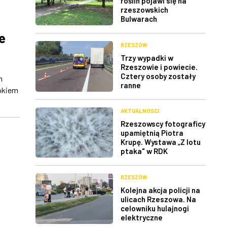
roślin pojawi się na
rzeszowskich
Bulwarach
e
RZESZÓW
Trzy wypadki w
Rzeszowie i powiecie.
Cztery osoby zostały
h
ranne
łokiem
AKTUALNOŚCI
Rzeszowscy fotograficy
upamiętnią Piotra
Krupę. Wystawa „Z lotu
ptaka" w RDK
RZESZÓW
Kolejna akcja policji na
ulicach Rzeszowa. Na
celowniku hulajnogi
elektryczne