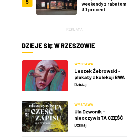
5
weekendy z rabatem
30 procent
REKLAMA
DZIEJE SIĘ W RZESZOWIE
WYSTAWA
Leszek Żebrowski -
plakaty z kolekcji BWA
w Rzeszowie
Dzisiaj
WYSTAWA
Ula Dzwonik -
nieoczywisTA CZĘŚĆ
ZAPISU
Dzisiaj