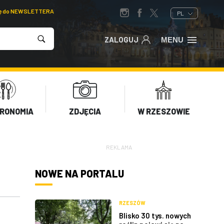
ię do NEWSLETTERA
PL
ZALOGUJ
MENU
RONOMIA
ZDJĘCIA
W RZESZOWIE
REKLAMA
NOWE NA PORTALU
RZESZÓW
Blisko 30 tys. nowych