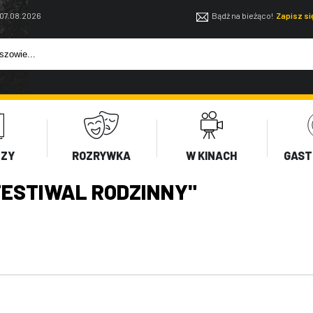
 07.08.2026
Bądź na bieżąco!
Zapisz s
EZY
ROZRYWKA
W KINACH
GAST
ESTIWAL RODZINNY"