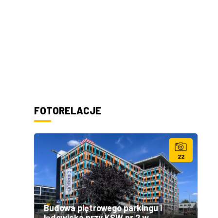
FOTORELACJE
22
Budowa piętrowego parkingu i
lądowiska przy KSW nr 2 w