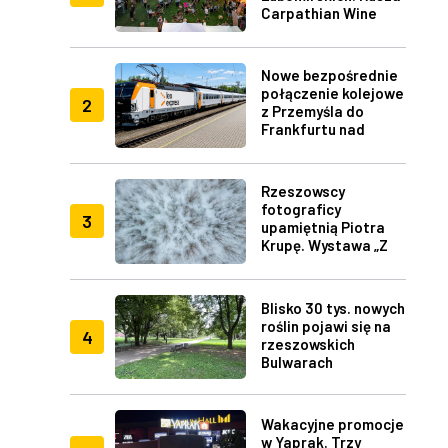
Carpathian Wine
Fest w Rzeszowie
Nowe bezpośrednie
połączenie kolejowe
2
z Przemyśla do
Frankfurtu nad
Menem
Rzeszowscy
fotograficy
3
upamiętnią Piotra
Krupę. Wystawa „Z
lotu ptaka" w RDK
Blisko 30 tys. nowych
roślin pojawi się na
4
rzeszowskich
Bulwarach
Wakacyjne promocje
w Yaprak. Trzy