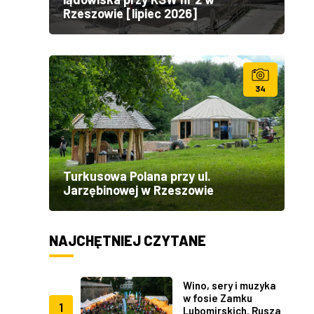
Rzeszowie [lipiec 2026]
34
Turkusowa Polana przy ul.
Jarzębinowej w Rzeszowie
NAJCHĘTNIEJ CZYTANE
Wino, sery i muzyka
w fosie Zamku
1
Lubomirskich. Rusza