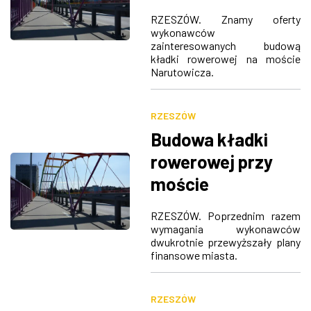
Narutowicza.
RZESZÓW. Znamy oferty
Czeka nas
wykonawców
zainteresowanych budową
powtórka z
kładki rowerowej na moście
rozrywki?
Narutowicza.
RZESZÓW
Budowa kładki
rowerowej przy
moście
Narutowicza.
RZESZÓW. Poprzednim razem
Miasto ponownie
wymagania wykonawców
dwukrotnie przewyższały plany
szuka wykonawcy
finansowe miasta.
RZESZÓW