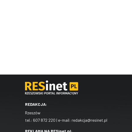
REDAKCJA:
Rzeszów
tel.:
607 872 220
| e-mail:
redakcja@resinet.pl
REKLAMA NA RESinet.pl: