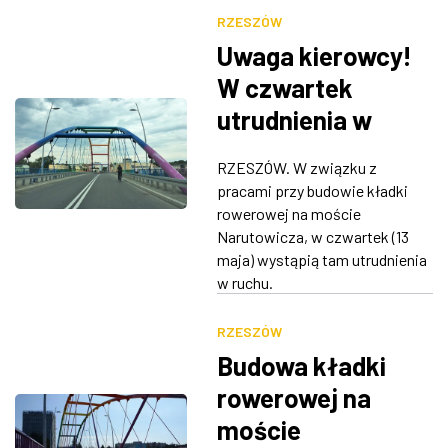
RZESZÓW
Uwaga kierowcy!
W czwartek
utrudnienia w
ruchu na moście
RZESZÓW. W związku z
Narutowicza
pracami przy budowie kładki
rowerowej na moście
Narutowicza, w czwartek (13
maja) wystąpią tam utrudnienia
w ruchu.
RZESZÓW
Budowa kładki
rowerowej na
moście