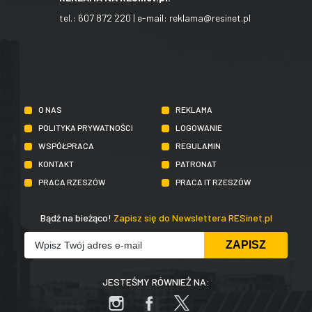
tel.:
607 872 220
| e-mail:
reklama@resinet.pl
O NAS
REKLAMA
POLITYKA PRYWATNOŚCI
LOGOWANIE
WSPÓŁPRACA
REGULAMIN
KONTAKT
PATRONAT
PRACA RZESZÓW
PRACA IT RZESZÓW
Bądź na bieżąco!
Zapisz się do Newslettera RESinet.pl
JESTEŚMY RÓWNIEŻ NA: