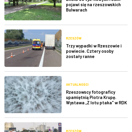
pojawi się na rzeszowskich
Bulwarach
RZESZÓW
Trzy wypadki w Rzeszowie i
powiecie. Cztery osoby
zostały ranne
AKTUALNOŚCI
Rzeszowscy fotograficy
upamiętnią Piotra Krupę.
Wystawa „Z lotu ptaka" w RDK
RZESZÓW