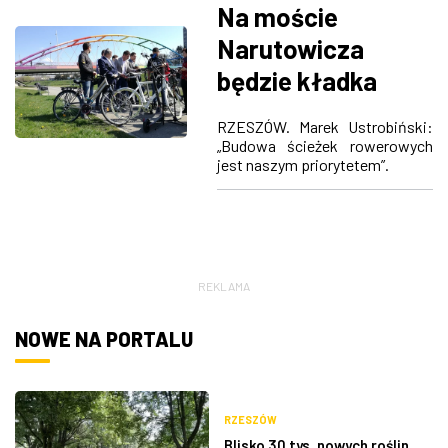
Na moście
Narutowicza
będzie kładka
kompozytowa dla
RZESZÓW. Marek Ustrobiński:
rowerzystów
„Budowa ścieżek rowerowych
jest naszym priorytetem”.
REKLAMA
NOWE NA PORTALU
RZESZÓW
Blisko 30 tys. nowych roślin