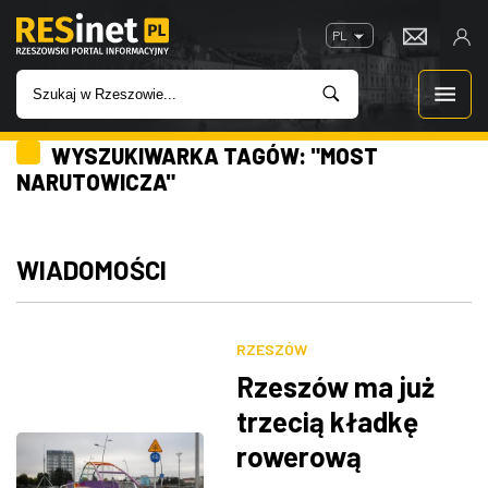
PL
WYSZUKIWARKA TAGÓW: "MOST
WIADOMOŚCI
NARUTOWICZA"
INWESTYCJE
WIADOMOŚCI
IMPREZY
ROZRYWKA
RZESZÓW
Rzeszów ma już
W KINACH
trzecią kładkę
rowerową
GASTRONOMIA