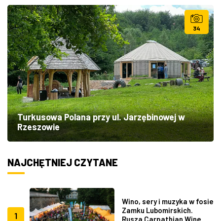
34
Turkusowa Polana przy ul. Jarzębinowej w
Rzeszowie
NAJCHĘTNIEJ CZYTANE
Wino, sery i muzyka w fosie
Zamku Lubomirskich.
1
Rusza Carpathian Wine