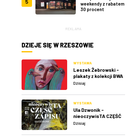
5
weekendy z rabatem
30 procent
REKLAMA
DZIEJE SIĘ W RZESZOWIE
WYSTAWA
Leszek Żebrowski -
plakaty z kolekcji BWA
w Rzeszowie
Dzisiaj
WYSTAWA
Ula Dzwonik -
nieoczywisTA CZĘŚĆ
ZAPISU
Dzisiaj