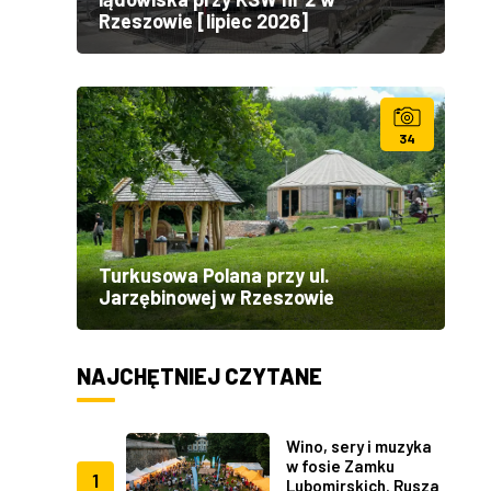
Rzeszowie [lipiec 2026]
34
Turkusowa Polana przy ul.
Jarzębinowej w Rzeszowie
NAJCHĘTNIEJ CZYTANE
Wino, sery i muzyka
w fosie Zamku
1
Lubomirskich. Rusza