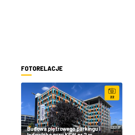
FOTORELACJE
22
Budowa piętrowego parkingu i
lądowiska przy KSW nr 2 w