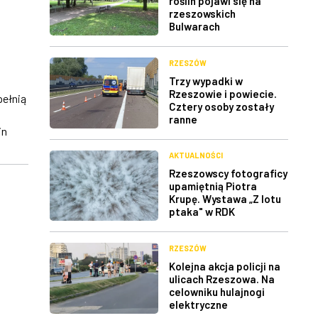
roślin pojawi się na
rzeszowskich
Bulwarach
RZESZÓW
Trzy wypadki w
Rzeszowie i powiecie.
pełnią
Cztery osoby zostały
ranne
in
AKTUALNOŚCI
Rzeszowscy fotograficy
upamiętnią Piotra
Krupę. Wystawa „Z lotu
ptaka" w RDK
RZESZÓW
Kolejna akcja policji na
ulicach Rzeszowa. Na
celowniku hulajnogi
elektryczne