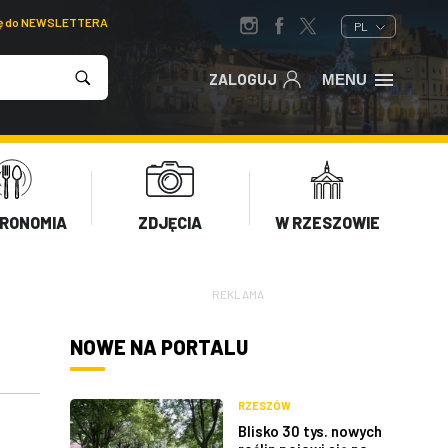
ię do NEWSLETTERA
PL
ZALOGUJ
MENU
RONOMIA
ZDJĘCIA
W RZESZOWIE
REKLAMA
NOWE NA PORTALU
RZESZÓW
Blisko 30 tys. nowych