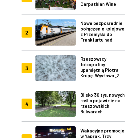
Carpathian Wine
Fest w Rzeszowie
Nowe bezpośrednie
połączenie kolejowe
2
z Przemyśla do
Frankfurtu nad
Menem
Rzeszowscy
fotograficy
3
upamiętnią Piotra
Krupę. Wystawa „Z
lotu ptaka" w RDK
Blisko 30 tys. nowych
roślin pojawi się na
4
rzeszowskich
Bulwarach
Wakacyjne promocje
w Yaprak. Trzy