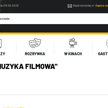
la, 09.08.2026
Bądź na bieżąco!
Zapisz s
EZY
ROZRYWKA
W KINACH
GAST
UZYKA FILMOWA"