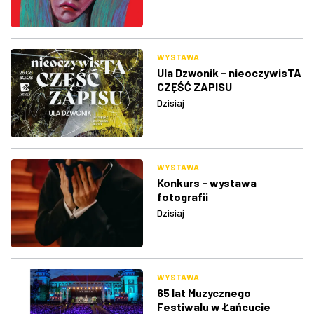
WYSTAWA
Ula Dzwonik - nieoczywisTA
CZĘŚĆ ZAPISU
Dzisiaj
WYSTAWA
Konkurs - wystawa
fotografii
Dzisiaj
WYSTAWA
65 lat Muzycznego
Festiwalu w Łańcucie