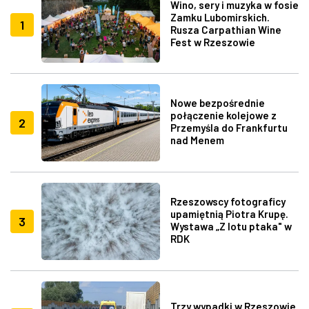
Wino, sery i muzyka w fosie
Zamku Lubomirskich.
1
Rusza Carpathian Wine
Fest w Rzeszowie
Nowe bezpośrednie
połączenie kolejowe z
2
Przemyśla do Frankfurtu
nad Menem
Rzeszowscy fotograficy
upamiętnią Piotra Krupę.
3
Wystawa „Z lotu ptaka" w
RDK
Trzy wypadki w Rzeszowie