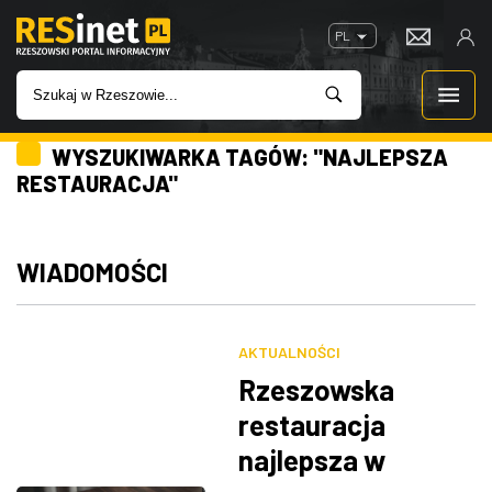
PL
WYSZUKIWARKA TAGÓW: "NAJLEPSZA
WIADOMOŚCI
RESTAURACJA"
INWESTYCJE
WIADOMOŚCI
IMPREZY
ROZRYWKA
AKTUALNOŚCI
Rzeszowska
W KINACH
restauracja
najlepsza w
GASTRONOMIA