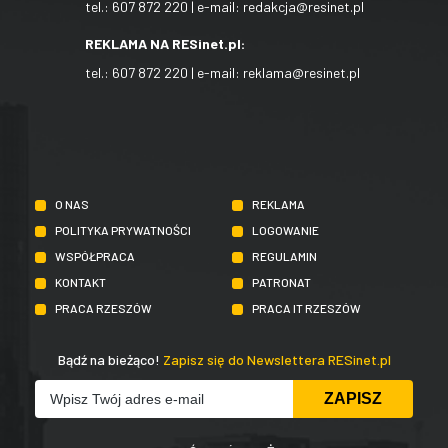
tel.:
607 872 220
| e-mail:
redakcja@resinet.pl
REKLAMA NA RESinet.pl:
tel.:
607 872 220
| e-mail:
reklama@resinet.pl
O NAS
REKLAMA
POLITYKA PRYWATNOŚCI
LOGOWANIE
WSPÓŁPRACA
REGULAMIN
KONTAKT
PATRONAT
PRACA RZESZÓW
PRACA IT RZESZÓW
Bądź na bieżąco!
Zapisz się do Newslettera RESinet.pl