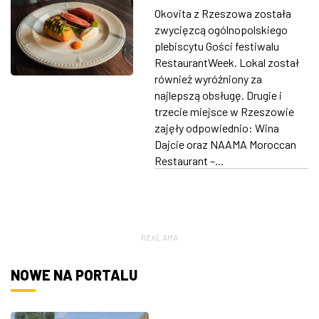
Polsce. Znamy
Okovita z Rzeszowa została
wyniki plebiscytu
ZDJĘCIA
zwycięzcą ogólnopolskiego
Restaurant Week
plebiscytu Gości festiwalu
W RZESZOWIE
RestaurantWeek. Lokal został
również wyróżniony za
najlepszą obsługę. Drugie i
trzecie miejsce w Rzeszowie
zajęły odpowiednio: Wina
Dajcie oraz NAAMA Moroccan
Restaurant –...
REKLAMA
NOWE NA PORTALU