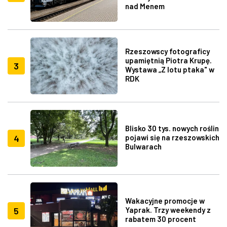
nad Menem
Rzeszowscy fotograficy
upamiętnią Piotra Krupę.
3
Wystawa „Z lotu ptaka" w
RDK
Blisko 30 tys. nowych roślin
4
pojawi się na rzeszowskich
Bulwarach
Wakacyjne promocje w
5
Yaprak. Trzy weekendy z
rabatem 30 procent