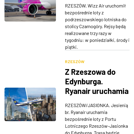
obsługuje Wizz Air
RZESZÓW. Wizz Air uruchomił
ZDJĘCIA
bezpośrednie loty z
podrzeszowskiego lotniska do
W RZESZOWIE
stolicy Czarnogóry. Rejsy będą
realizowane trzy razy w
tygodniu: w poniedziałki, środy i
piątki.
RZESZÓW
Z Rzeszowa do
Edynburga.
Ryanair uruchamia
nowe połączenie
RZESZÓW/JASIONKA. Jesienią
br. Ryanair uruchamia
bezpośrednie loty z Portu
Lotniczego Rzeszów-Jasionka
do Edynburga. Trasa będzie