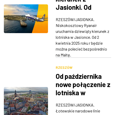
Jasionki. Od
kwietnia polecimy
RZESZÓW/JASIONKA.
na Maltę
Niskokosztowy Ryanair
uruchamia dziewiąty kierunek z
lotniska w Jasionce. Od 2
kwietnia 2025 roku r będzie
można polecieć bezpośrednio
na Maltę.
RZESZÓW
Od października
nowe połączenie z
lotniska w
Jasionce
RZESZÓW/JASIONKA.
Łotewskie narodowe linie