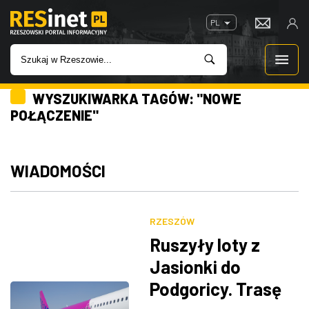
PL
WYSZUKIWARKA TAGÓW: "NOWE
WIADOMOŚCI
POŁĄCZENIE"
INWESTYCJE
WIADOMOŚCI
IMPREZY
ROZRYWKA
RZESZÓW
Ruszyły loty z
W KINACH
Jasionki do
Podgoricy. Trasę
GASTRONOMIA