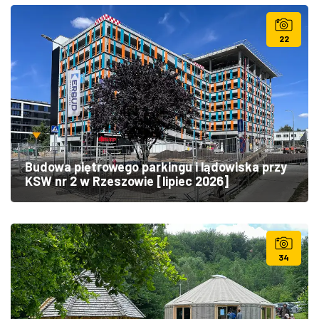
22
Budowa piętrowego parkingu i lądowiska przy
KSW nr 2 w Rzeszowie [lipiec 2026]
34