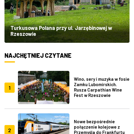
Turkusowa Polana przy ul. Jarzębinowej w
Rzeszowie
NAJCHĘTNIEJ CZYTANE
Wino, sery i muzyka w fosie
Zamku Lubomirskich.
1
Rusza Carpathian Wine
Fest w Rzeszowie
Nowe bezpośrednie
połączenie kolejowe z
2
Przemyśla do Frankfurtu