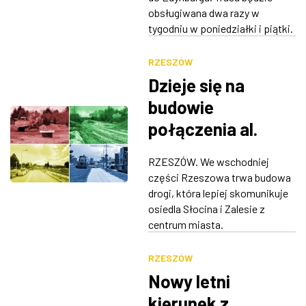
obsługiwana dwa razy w
tygodniu w poniedziałki i piątki.
RZESZÓW
Dzieje się na
budowie
połączenia al.
Krzyżanowskiego
RZESZÓW. We wschodniej
z ul.
części Rzeszowa trwa budowa
Wieniawskiego
drogi, która lepiej skomunikuje
osiedla Słocina i Zalesie z
[ZDJĘCIA]
centrum miasta.
RZESZÓW
Nowy letni
kierunek z