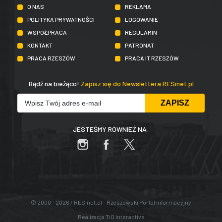
O NAS
REKLAMA
POLITYKA PRYWATNOŚCI
LOGOWANIE
WSPÓŁPRACA
REGULAMIN
KONTAKT
PATRONAT
PRACA RZESZÓW
PRACA IT RZESZÓW
Bądź na bieżąco!
Zapisz się do Newslettera RESinet.pl
JESTEŚMY RÓWNIEŻ NA:
© 2000 - 2026 / RESinet.pl - Rzeszowski Portal Informacyjny
Realizacja
TiO Interactive