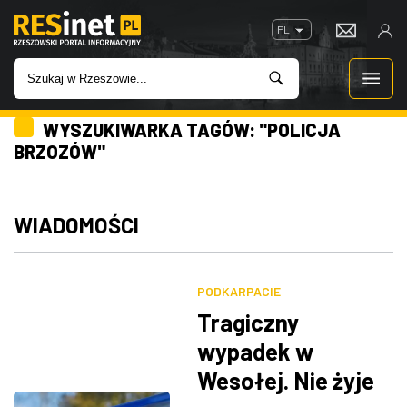
PL
WYSZUKIWARKA TAGÓW: "POLICJA
WIADOMOŚCI
BRZOZÓW"
INWESTYCJE
WIADOMOŚCI
IMPREZY
ROZRYWKA
PODKARPACIE
Tragiczny
W KINACH
wypadek w
Wesołej. Nie żyje
GASTRONOMIA