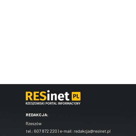
REDAKCJA:
Rzeszów
tel.:
607 872 220
| e-mail:
redakcja@resinet.pl