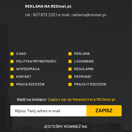
REKLAMA NA RESinet.pl:
tel.:
607 872 220
| e-mail:
reklama@resinet.pl
O NAS
REKLAMA
POLITYKA PRYWATNOŚCI
LOGOWANIE
WSPÓŁPRACA
REGULAMIN
KONTAKT
PATRONAT
PRACA RZESZÓW
PRACA IT RZESZÓW
Bądź na bieżąco!
Zapisz się do Newslettera RESinet.pl
JESTEŚMY RÓWNIEŻ NA: