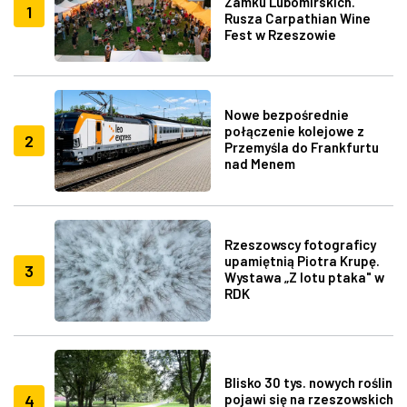
Zamku Lubomirskich.
1
Rusza Carpathian Wine
Fest w Rzeszowie
Nowe bezpośrednie
połączenie kolejowe z
2
Przemyśla do Frankfurtu
nad Menem
Rzeszowscy fotograficy
upamiętnią Piotra Krupę.
3
Wystawa „Z lotu ptaka" w
RDK
Blisko 30 tys. nowych roślin
4
pojawi się na rzeszowskich