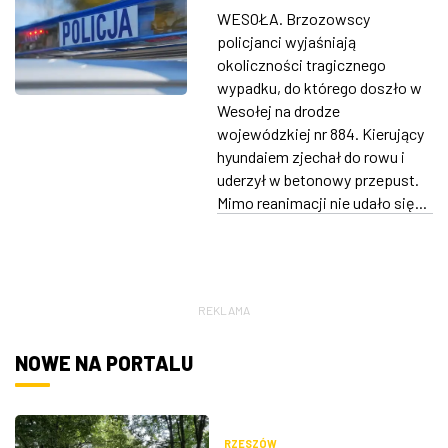
78-letnia kobieta
WESOŁA. Brzozowscy
ZDJĘCIA
policjanci wyjaśniają
okoliczności tragicznego
W RZESZOWIE
wypadku, do którego doszło w
Wesołej na drodze
wojewódzkiej nr 884. Kierujący
hyundaiem zjechał do rowu i
uderzył w betonowy przepust.
Mimo reanimacji nie udało się...
REKLAMA
NOWE NA PORTALU
RZESZÓW