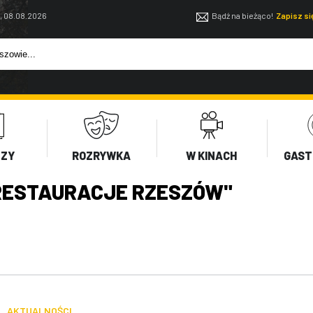
, 08.08.2026
Bądź na bieżąco!
Zapisz s
EZY
ROZRYWKA
W KINACH
GAST
RESTAURACJE RZESZÓW"
AKTUALNOŚCI