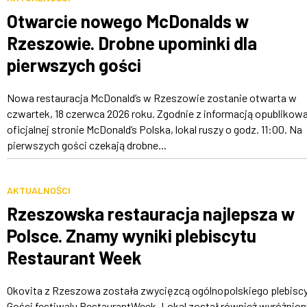
Otwarcie nowego McDonalds w
Rzeszowie. Drobne upominki dla
pierwszych gości
Nowa restauracja McDonald’s w Rzeszowie zostanie otwarta w
czwartek, 18 czerwca 2026 roku. Zgodnie z informacją opublikow
oficjalnej stronie McDonald’s Polska, lokal ruszy o godz. 11:00. Na
pierwszych gości czekają drobne...
AKTUALNOŚCI
Rzeszowska restauracja najlepsza w
Polsce. Znamy wyniki plebiscytu
Restaurant Week
Okovita z Rzeszowa została zwycięzcą ogólnopolskiego plebisc
Gości festiwalu RestaurantWeek. Lokal został również wyróżnion