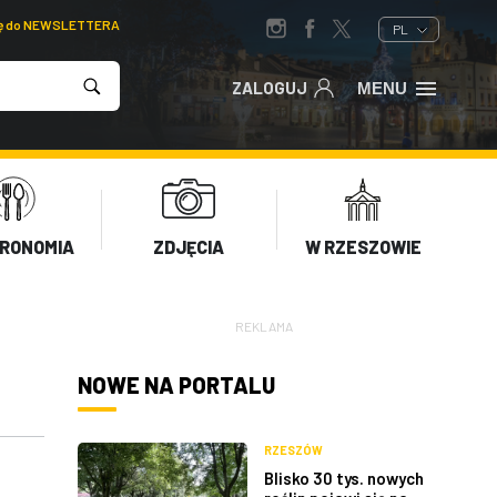
ię do NEWSLETTERA
PL
ZALOGUJ
MENU
RONOMIA
ZDJĘCIA
W RZESZOWIE
REKLAMA
NOWE NA PORTALU
RZESZÓW
Blisko 30 tys. nowych