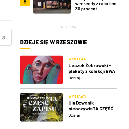
5
weekendy z rabatem
30 procent
REKLAMA
3
DZIEJE SIĘ W RZESZOWIE
WYSTAWA
Leszek Żebrowski -
plakaty z kolekcji BWA
w Rzeszowie
Dzisiaj
WYSTAWA
Ula Dzwonik -
nieoczywisTA CZĘŚĆ
ZAPISU
Dzisiaj