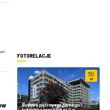
ium
FOTORELACJE
22
rów
Budowa piętrowego parkingu i
lądowiska przy KSW nr 2 w