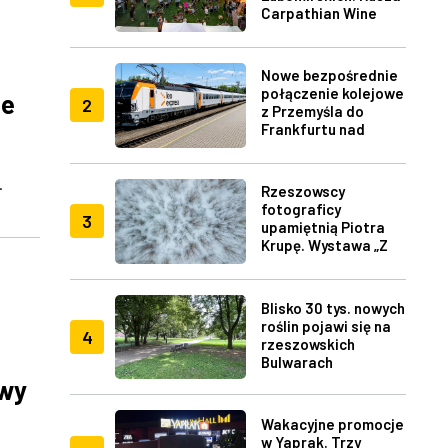
Carpathian Wine
Fest w Rzeszowie
Nowe bezpośrednie
połączenie kolejowe
ie
2
z Przemyśla do
Frankfurtu nad
Menem
.
Rzeszowscy
fotograficy
3
upamiętnią Piotra
Krupę. Wystawa „Z
lotu ptaka" w RDK
Blisko 30 tys. nowych
roślin pojawi się na
4
rzeszowskich
Bulwarach
awy
Wakacyjne promocje
w Yaprak. Trzy