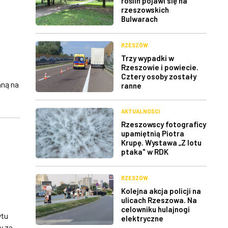
roślin pojawi się na
rzeszowskich
Bulwarach
RZESZÓW
Trzy wypadki w
Rzeszowie i powiecie.
Cztery osoby zostały
aną na
ranne
AKTUALNOŚCI
Rzeszowscy fotograficy
upamiętnią Piotra
Krupę. Wystawa „Z lotu
ptaka" w RDK
RZESZÓW
Kolejna akcja policji na
ulicach Rzeszowa. Na
celowniku hulajnogi
ytu
elektryczne
y za