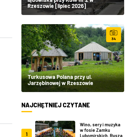
Rzeszowie [lipiec 2026]
34
Turkusowa Polana przy ul.
Jarzębinowej w Rzeszowie
NAJCHĘTNIEJ CZYTANE
Wino, sery i muzyka
w fosie Zamku
1
Lubomirskich. Rusza