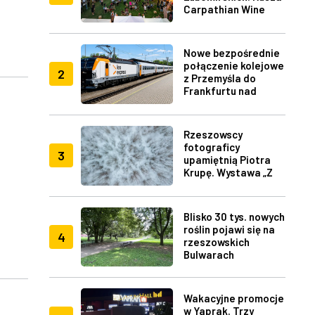
Carpathian Wine
Fest w Rzeszowie
Nowe bezpośrednie
połączenie kolejowe
2
z Przemyśla do
Frankfurtu nad
Menem
Rzeszowscy
fotograficy
3
upamiętnią Piotra
Krupę. Wystawa „Z
lotu ptaka" w RDK
Blisko 30 tys. nowych
roślin pojawi się na
4
rzeszowskich
Bulwarach
Wakacyjne promocje
w Yaprak. Trzy