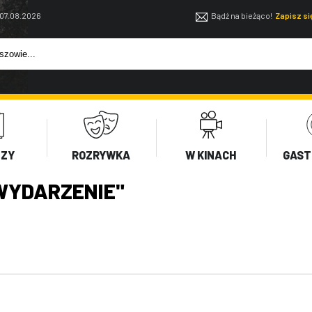
 07.08.2026
Bądź na bieżąco!
Zapisz s
EZY
ROZRYWKA
W KINACH
GAST
WYDARZENIE"