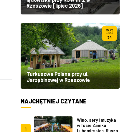
Rzeszowie [lipiec 2026]
34
Turkusowa Polana przy ul.
Jarzębinowej w Rzeszowie
NAJCHĘTNIEJ CZYTANE
Wino, sery i muzyka
w fosie Zamku
1
Lubomirskich. Rusza