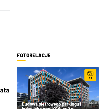
FOTORELACJE
22
Lata
Budowa piętrowego parkingu i
lądowiska przy KSW nr 2 w