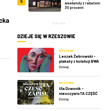
5
weekendy z rabatem
30 procent
ecka
REKLAMA
DZIEJE SIĘ W RZESZOWIE
WYSTAWA
Leszek Żebrowski -
plakaty z kolekcji BWA
w Rzeszowie
Dzisiaj
WYSTAWA
Ula Dzwonik -
nieoczywisTA CZĘŚĆ
ZAPISU
Dzisiaj