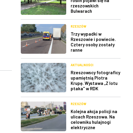
roślin pojawi się na
rzeszowskich
Bulwarach
RZESZÓW
Trzy wypadki w
Rzeszowie i powiecie.
Cztery osoby zostały
ranne
AKTUALNOŚCI
Rzeszowscy fotograficy
upamiętnią Piotra
Krupę. Wystawa „Z lotu
ptaka" w RDK
RZESZÓW
Kolejna akcja policji na
ulicach Rzeszowa. Na
celowniku hulajnogi
elektryczne