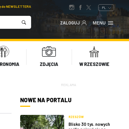
ię do NEWSLETTERA
PL
ZALOGUJ
MENU
RONOMIA
ZDJĘCIA
W RZESZOWIE
REKLAMA
NOWE NA PORTALU
RZESZÓW
Blisko 30 tys. nowych