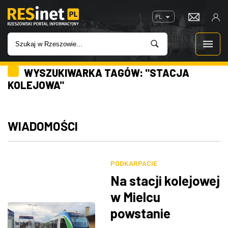
PL
WYSZUKIWARKA TAGÓW: "STACJA
WIADOMOŚCI
KOLEJOWA"
INWESTYCJE
WIADOMOŚCI
IMPREZY
ROZRYWKA
PODKARPACIE
Na stacji kolejowej
W KINACH
w Mielcu
powstanie
GASTRONOMIA