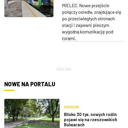
dodatkowe
MIELEC. Nowe przejście
przejście pod
ZDJĘCIA
połączy osiedla, znajdujące się
torami
po przeciwległych stronach
W RZESZOWIE
stacji i zapewni pieszym
wygodną komunikację pod
torami.
REKLAMA
NOWE NA PORTALU
RZESZÓW
Blisko 30 tys. nowych roślin
pojawi się na rzeszowskich
Bulwarach