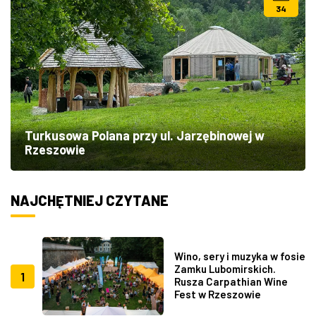
34
Turkusowa Polana przy ul. Jarzębinowej w
Rzeszowie
NAJCHĘTNIEJ CZYTANE
Wino, sery i muzyka w fosie
Zamku Lubomirskich.
1
Rusza Carpathian Wine
Fest w Rzeszowie