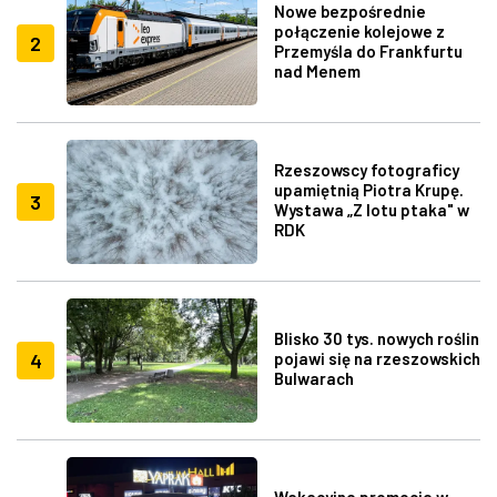
Nowe bezpośrednie
połączenie kolejowe z
2
Przemyśla do Frankfurtu
nad Menem
Rzeszowscy fotograficy
upamiętnią Piotra Krupę.
3
Wystawa „Z lotu ptaka" w
RDK
Blisko 30 tys. nowych roślin
4
pojawi się na rzeszowskich
Bulwarach
Wakacyjne promocje w