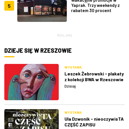
5
Yaprak. Trzy weekendy z
rabatem 30 procent
REKLAMA
DZIEJE SIĘ W RZESZOWIE
WYSTAWA
Leszek Żebrowski - plakaty
z kolekcji BWA w Rzeszowie
Dzisiaj
WYSTAWA
Ula Dzwonik - nieoczywisTA
CZĘŚĆ ZAPISU