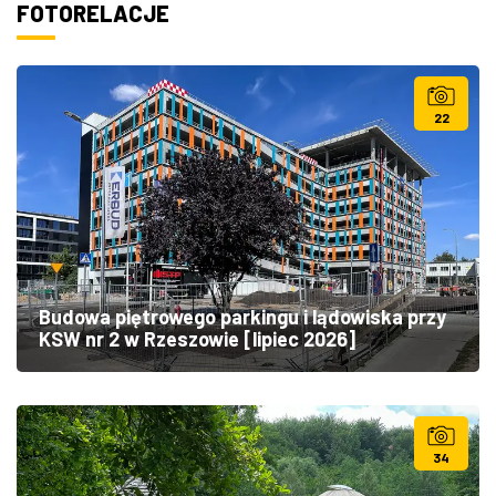
FOTORELACJE
22
Budowa piętrowego parkingu i lądowiska przy
KSW nr 2 w Rzeszowie [lipiec 2026]
34