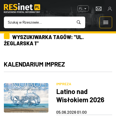
PL
WYSZUKIWARKA TAGÓW: "UL.
WIADOMOŚCI
ŻEGLARSKA 1"
INWESTYCJE
KALENDARIUM IMPREZ
IMPREZY
ROZRYWKA
IMPREZA
Latino nad
W KINACH
Wisłokiem 2026
GASTRONOMIA
05.06.2026 01:00