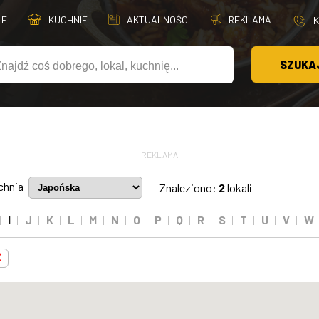
LE
KUCHNIE
AKTUALNOŚCI
REKLAMA
SZUKA
REKLAMA
chnia
Znaleziono:
2
lokali
I
J
K
L
M
N
O
P
Q
R
S
T
U
V
W