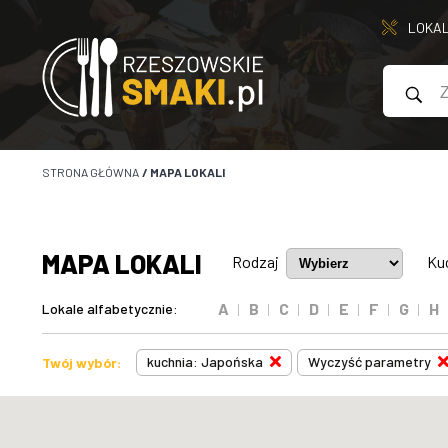
LOKA
STRONA GŁÓWNA
/
MAPA LOKALI
MAPA LOKALI
Rodzaj
Ku
A
B
C
D
E
F
G
H
Lokale alfabetycznie:
kuchnia: Japońska
Wyczyść parametry
Twój wybór: