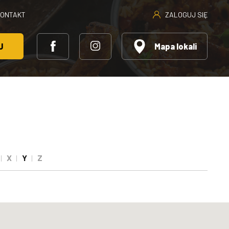
ZALOGUJ SIĘ
KONTAKT
J
Mapa lokali
X
Y
Z