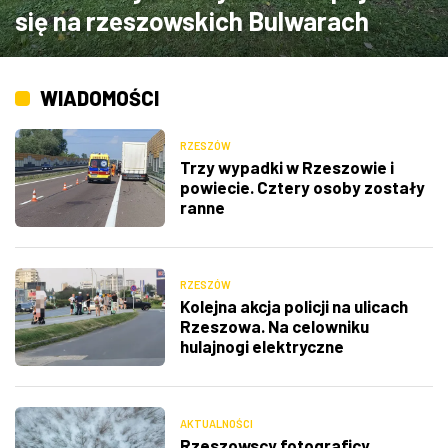
się na rzeszowskich Bulwarach
ZDJĘCIA
W RZESZOWIE
WIADOMOŚCI
RZESZÓW
Trzy wypadki w Rzeszowie i
powiecie. Cztery osoby zostały
ranne
RZESZÓW
Kolejna akcja policji na ulicach
Rzeszowa. Na celowniku
hulajnogi elektryczne
AKTUALNOŚCI
Rzeszowscy fotograficy