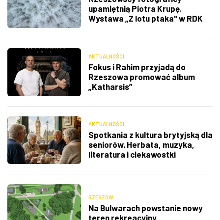
upamiętnią Piotra Krupę.
Wystawa „Z lotu ptaka" w RDK
AKTUALNOŚCI
Fokus i Rahim przyjadą do
Rzeszowa promować album
„Katharsis”
AKTUALNOŚCI
Spotkania z kultura brytyjską dla
seniorów. Herbata, muzyka,
literatura i ciekawostki
RZESZÓW
Na Bulwarach powstanie nowy
teren rekreacyjny