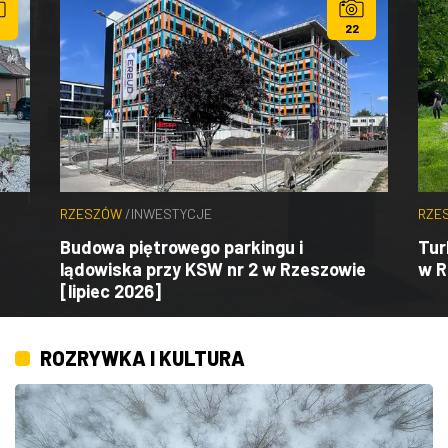
22
RZESZÓW
/
INWESTYCJE
RZE
Budowa piętrowego parkingu i
Tur
lądowiska przy KSW nr 2 w Rzeszowie
w R
[lipiec 2026]
ROZRYWKA I KULTURA