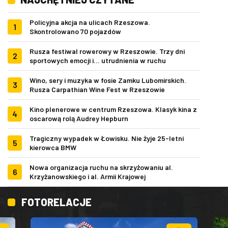
Policyjna akcja na ulicach Rzeszowa.
1
Skontrolowano 70 pojazdów
Rusza festiwal rowerowy w Rzeszowie. Trzy dni
2
sportowych emocji i... utrudnienia w ruchu
Wino, sery i muzyka w fosie Zamku Lubomirskich.
3
Rusza Carpathian Wine Fest w Rzeszowie
Kino plenerowe w centrum Rzeszowa. Klasyk kina z
4
oscarową rolą Audrey Hepburn
Tragiczny wypadek w Łowisku. Nie żyje 25-letni
5
kierowca BMW
Nowa organizacja ruchu na skrzyżowaniu al.
6
Krzyżanowskiego i al. Armii Krajowej
FOTORELACJE