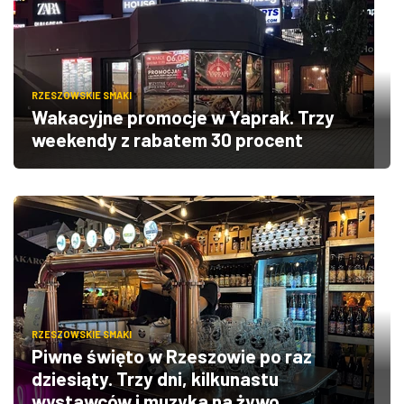
RZESZOWSKIE SMAKI
Wakacyjne promocje w Yaprak. Trzy
weekendy z rabatem 30 procent
RZESZOWSKIE SMAKI
Piwne święto w Rzeszowie po raz
dziesiąty. Trzy dni, kilkunastu
wystawców i muzyka na żywo