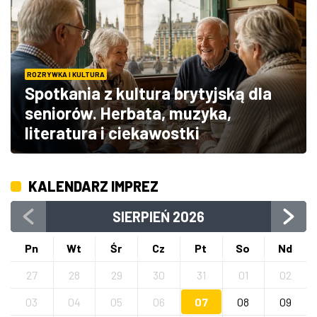
ROZRYWKA I KULTURA
Spotkania z kultura brytyjską dla
seniorów. Herbata, muzyka,
literatura i ciekawostki
KALENDARZ IMPREZ
SIERPIEŃ
2026
Pn
Wt
Śr
Cz
Pt
So
Nd
27
28
29
30
31
01
02
03
04
05
06
07
08
09