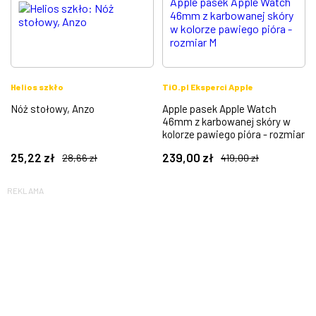
Helios szkło
TiO.pl Eksperci Apple
Nóż stołowy, Anzo
Apple pasek Apple Watch
46mm z karbowanej skóry w
kolorze pawiego pióra - rozmiar
M
25,22
zł
239,00
zł
28,66
zł
419,00
zł
REKLAMA