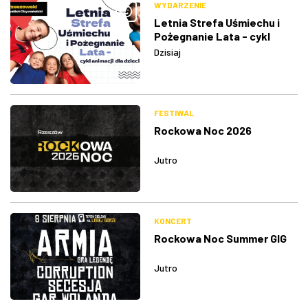
WYDARZENIE
Letnia Strefa Uśmiechu i
Pożegnanie Lata - cykl
animacji dla dzieci
Dzisiaj
FESTIWAL
Rockowa Noc 2026
Jutro
KONCERT
Rockowa Noc Summer GIG
Jutro