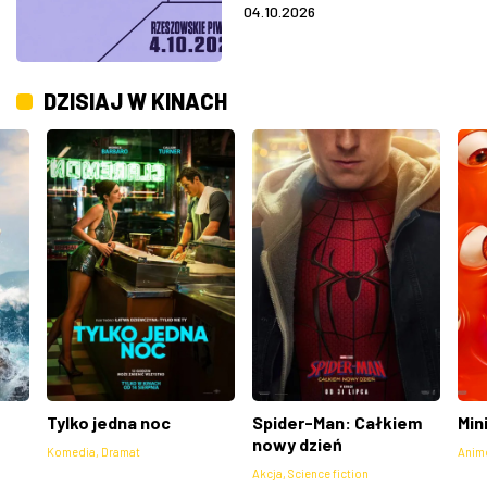
04.10.2026
DZISIAJ W KINACH
Tylko jedna noc
Spider-Man: Całkiem
Min
nowy dzień
Komedia
,
Dramat
Anim
Akcja
,
Science fiction