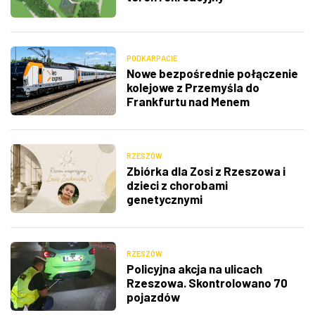
PODKARPACIE
Nowe bezpośrednie połączenie
kolejowe z Przemyśla do
Frankfurtu nad Menem
RZESZÓW
Zbiórka dla Zosi z Rzeszowa i
dzieci z chorobami
genetycznymi
RZESZÓW
Policyjna akcja na ulicach
Rzeszowa. Skontrolowano 70
pojazdów