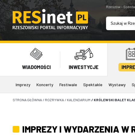
Rzeszów - Sobota
WIADOMOŚCI
INWESTYCJE
IMPR
Imprezy
Koncerty
Festiwale
Spektakle
Wystawy
S
STRONA GŁÓWNA
/
ROZRYWKA
/
KALENDARIUM
/
KRÓLEWSKI BALET KLA
IMPREZY I WYDARZENIA W 