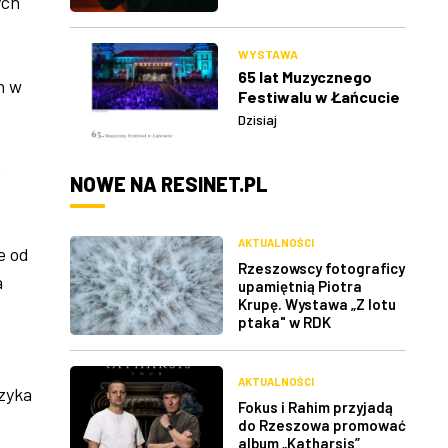
ych
WYSTAWA
65 lat Muzycznego
h w
Festiwalu w Łańcucie
Dzisiaj
o
NOWE NA RESINET.PL
AKTUALNOŚCI
e od
Rzeszowscy fotograficy
a
upamiętnią Piotra
Krupę. Wystawa „Z lotu
ptaka" w RDK
AKTUALNOŚCI
zyka
Fokus i Rahim przyjadą
do Rzeszowa promować
album „Katharsis”