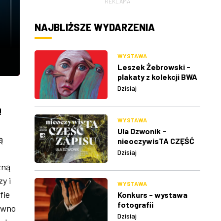
REKLAMA
NAJBLIŻSZE WYDARZENIA
WYSTAWA
Leszek Żebrowski -
plakaty z kolekcji BWA
w Rzeszowie
Dzisiaj
!
WYSTAWA
Ula Dzwonik -
ą
nieoczywisTA CZĘŚĆ
ZAPISU
Dzisiaj
zną
y i
WYSTAWA
fie
Konkurs - wystawa
fotografii
ewno
Dzisiaj