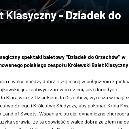
t Klasyczny - Dziadek do
agiczny spektakl baletowy "Dziadek do Orzechów" w
owanego polskiego zespołu Królewski Balet Klasyczny
oria o walce między dobrą a złą mocą w połączeniu z piękn
jkowskiego, zachwyci zarówno dzieci, jak i dorosłych.
ała Klara wraz z Dziadkiem do Orzechów, wyrusza w magic
estwo Śniegu i Królestwo Słodyczy, aby pokonać Króla Mysz
o Land of Sweets. Wspaniałe stroje, dynamiczne choreogra
uzyka sprawią, że ta opowieść o walce dobra ze złem na p