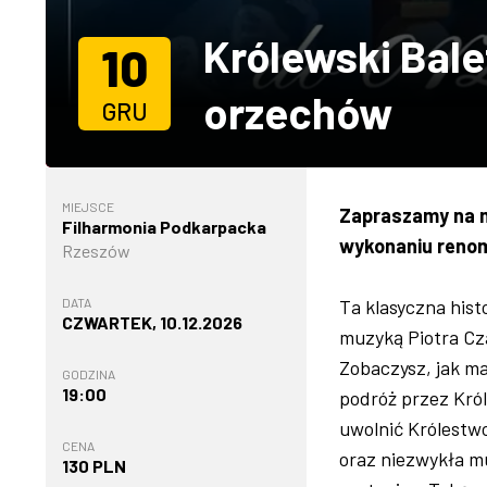
Królewski Bale
10
orzechów
GRU
MIEJSCE
Zapraszamy na m
Filharmonia Podkarpacka
wykonaniu renom
Rzeszów
DATA
Ta klasyczna hist
CZWARTEK, 10.12.2026
muzyką Piotra Cza
Zobaczysz, jak m
GODZINA
19:00
podróż przez Król
uwolnić Królestw
CENA
oraz niezwykła m
130 PLN