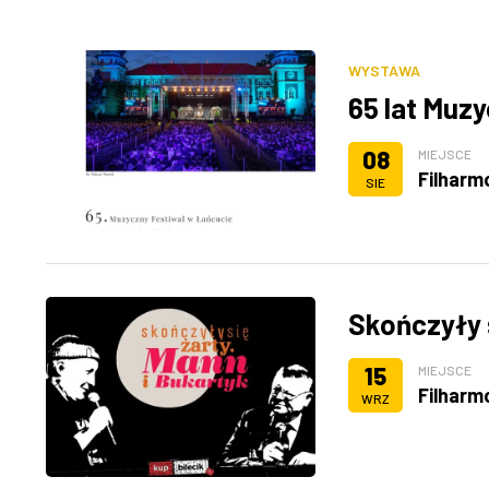
WYSTAWA
65 lat Muz
08
MIEJSCE
Filharm
SIE
Skończyły s
15
MIEJSCE
Filharm
WRZ