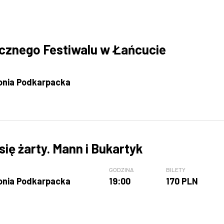
ycznego Festiwalu w Łańcucie
onia Podkarpacka
ię żarty. Mann i Bukartyk
GODZINA
BILETY
onia Podkarpacka
19:00
170 PLN