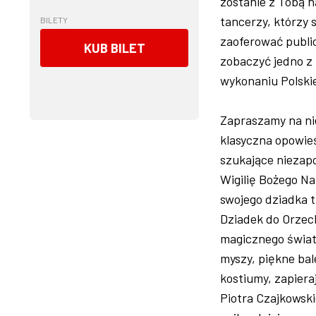
zostanie z Tobą n
tancerzy, którzy 
BILETY
zaoferować public
KUB BILET
zobaczyć jedno z 
wykonaniu Polskie
Zapraszamy na ni
klasyczna opowieś
szukające niezap
Wigilię Bożego Na
swojego dziadka 
Dziadek do Orzech
magicznego świat
myszy, piękne bal
kostiumy, zapier
Piotra Czajkowski