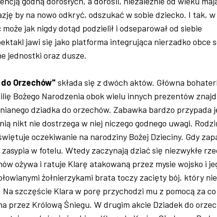
encją godną dorosłych, a dorośli, niezależnie od wieku maj
ję by na nowo odkryć, odszukać w sobie dziecko. I tak, w
ć może jak nigdy dotąd podzielił i odseparował od siebie
ektakl jawi się jako platforma integrująca nierzadko obce s
e jednostki oraz dusze.
 do Orzechów"
składa się z dwóch aktów. Główna bohater
gilię Bożego Narodzenia obok wielu innych prezentów znajd
nianego dziadka do orzechów. Zabawka bardzo przypada j
nią nikt nie dostrzega w niej niczego godnego uwagi. Rodz
 świętuje oczekiwanie na narodziny Bożej Dzieciny. Gdy za
zasypia w fotelu. Wtedy zaczynają dziać się niezwykłe rze
ów ożywa i ratuje Klarę atakowaną przez mysie wojsko i je
łowianymi żołnierzykami brata toczy zacięty bój, który ni
. Na szczęście Klara w porę przychodzi mu z pomocą za co
na przez Królową Śniegu. W drugim akcie Dziadek do orze