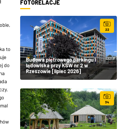
ą
FOTORELACJE
obie,
22
ka to
uje
Budowa piętrowego parkingu i
ej do
lądowiska przy KSW nr 2 w
Rzeszowie [lipiec 2026]
ina
pada
czy.
go
34
emal
chów