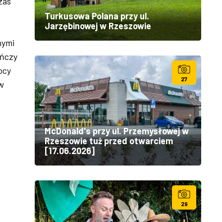
zas
Turkusowa Polana przy ul.
Jarzębinowej w Rzeszowie
nymi
ańczy
ocy
27
 w
McDonald's przy ul. Przemysłowej w
Rzeszowie tuż przed otwarciem
[17.06.2026]
29