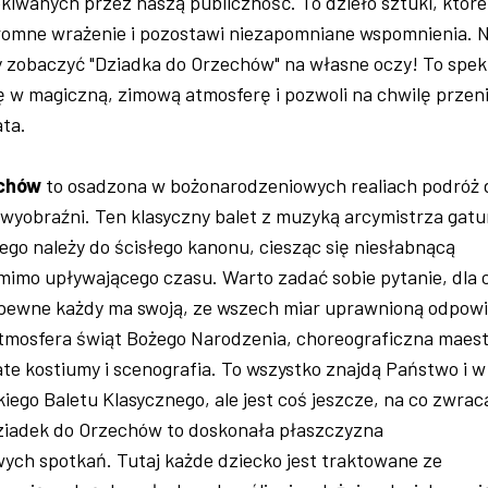
kiwanych przez naszą publiczność. To dzieło sztuki, które
gromne wrażenie i pozostawi niezapomniane wspomnienia. N
y zobaczyć "Dziadka do Orzechów" na własne oczy! To spek
ę w magiczną, zimową atmosferę i pozwoli na chwilę przen
ata.
echów
to osadzona w bożonarodzeniowych realiach podróż 
 wyobraźni. Ten klasyczny balet z muzyką arcymistrza gat
ego należy do ścisłego kanonu, ciesząc się niesłabnącą
mimo upływającego czasu. Warto zadać sobie pytanie, dla 
Zapewne każdy ma swoją, ze wszech miar uprawnioną odpow
tmosfera świąt Bożego Narodzenia, choreograficzna maest
te kostiumy i scenografia. To wszystko znajdą Państwo i w
skiego Baletu Klasycznego, ale jest coś jeszcze, na co zwra
iadek do Orzechów to doskonała płaszczyzna
ych spotkań. Tutaj każde dziecko jest traktowane ze