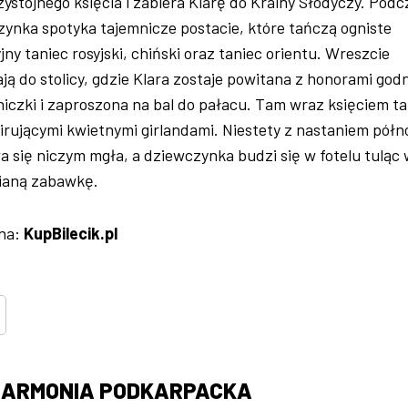
zystojnego księcia i zabiera Klarę do Krainy Słodyczy. Podc
ynka spotyka tajemnicze postacie, które tańczą ogniste
ny taniec rosyjski, chiński oraz taniec orientu. Wreszcie
ą do stolicy, gdzie Klara zostaje powitana z honorami god
iczki i zaproszona na bal do pałacu. Tam wraz księciem t
rującymi kwietnymi girlandami. Niestety z nastaniem półn
 się niczym mgła, a dziewczynka budzi się w fotelu tuląc
ianą zabawkę.
 na:
KupBilecik.pl
HARMONIA PODKARPACKA