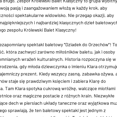
a długo. Zespół Królewski Balet Klasyczny to grupa wybitn
swoją pasją i zaangażowaniem włożą w każdy krok, aby
zności spektakularne widowisko. Nie przegap okazji, aby
najpiękniejszych i najbardziej klasycznych dzieł baletowyc
go zespołu Królewski Balet Klasyczny!
ezapomniany spektakl baletowy "Dziadek do Orzechów"! T
ć, która zachwyci zarówno miłośników baletu, jak i osoby
omnianych wrażeń kulturalnych. Historia rozpoczyna się w
rodzenia, gdy młoda dziewczynka o imieniu Klara otrzymuj
tajemniczy prezent. Kiedy wszyscy zasną, zabawka ożywa, 
ów staje się prawdziwym księciem i zabiera Klarę do
a. Tam Klara spotyka cukrową wróżkę, walczące miotłami
etnice oraz magiczne postacie z różnych krain. Niezwykłe
ające dech w piersiach układy taneczne oraz wyjątkowa mu
ego sprawiają, że ten baletowy spektakl jest jednym z