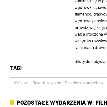
zamienia się w pr
wędrówki dziewcz
flamenco, tradycyj
wędrowcy docieraj
prawdziwej księżn
walca otoczona wi
wszystko rozwiewa
ramionach drewn
Bilety do nabycia
TAGI
Królewski Balet Klasyczny - Dziadek do orzechów
POZOSTAŁE WYDARZENIA W: FIL