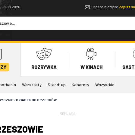
, 08.08.2026
Bądź na bieżąco!
Zapisz s
EZY
ROZRYWKA
W KINACH
GAST
potkania
Warsztaty
Stand-up
Kabarety
Wszystkie
SYCZNY - DZIADEK DO ORZECHÓW
REKLAMA
RZESZOWIE