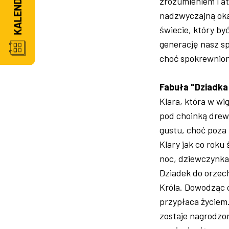
zrozumieniem i at
nadzwyczajną okaz
świecie, który by
generację nasz sp
choć spokrewnion
Fabuła "Dziadka
Klara, która w wi
pod choinką drew
gustu, choć poza 
Klary jak co roku
noc, dziewczynka 
Dziadek do orzech
Króla. Dowodząc o
przypłaca życiem
zostaje nagrodzo