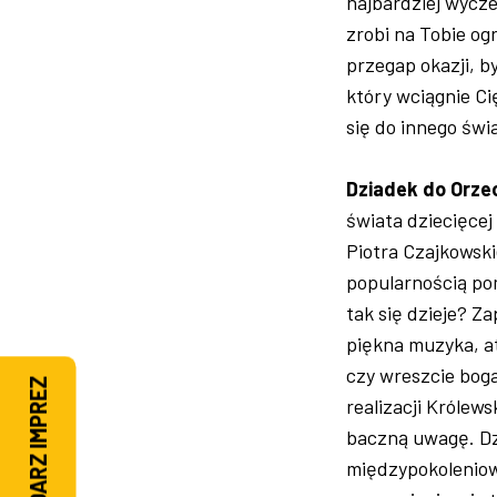
najbardziej wycze
zrobi na Tobie o
przegap okazji, b
który wciągnie Ci
się do innego świ
Dziadek do Orz
świata dziecięcej
Piotra Czajkowski
popularnością po
tak się dzieje? 
piękna muzyka, a
czy wreszcie boga
KALENDARZ IMPREZ
realizacji Królew
baczną uwagę. Dz
międzypokoleniow