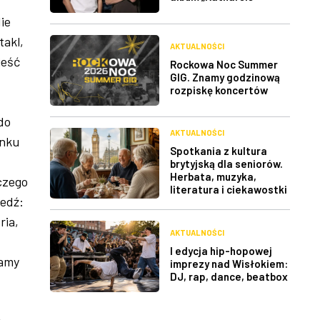
ie
takl,
AKTUALNOŚCI
ieść
Rockowa Noc Summer
GIG. Znamy godzinową
rozpiskę koncertów
do
AKTUALNOŚCI
unku
Spotkania z kultura
brytyjską dla seniorów.
Herbata, muzyka,
czego
literatura i ciekawostki
iedź:
ria,
AKTUALNOŚCI
I edycja hip-hopowej
camy
imprezy nad Wisłokiem:
DJ, rap, dance, beatbox