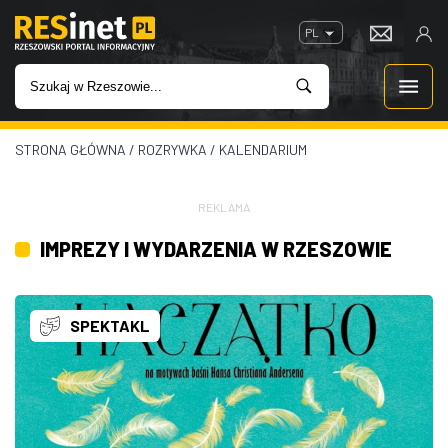
PL
STRONA GŁÓWNA
/
ROZRYWKA
/
KALENDARIUM
WIADOMOŚCI
INWESTYCJE
REKLAMA
IMPREZY I WYDARZENIA W RZESZOWIE
IMPREZY
ROZRYWKA
SPEKTAKL
W KINACH
GASTRONOMIA