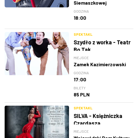
Siemaszkowej
GODZINA
18:00
SPEKTAKL
Szydło z worka - Teatr
Bo Tak
MIEJSCE
Zamek Kazimierzowski
GODZINA
17:00
BILETY
85 PLN
SPEKTAKL
SILVA - Księżniczka
Czardasza
MIEJSCE
Wojewódzki Dom Kultury