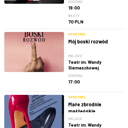
GODZINA
19:00
BILETY
70 PLN
SPEKTAKL
Mój boski rozwód
MIEJSCE
Teatr im. Wandy
Siemaszkowej
GODZINA
17:00
SPEKTAKL
Małe zbrodnie
małżeńskie
MIEJSCE
Teatr im. Wandy