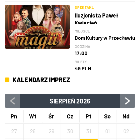
SPEKTAKL
Iluzjonista Paweł
Kwiecień
MIEJSCE
Dom Kultury w Przecławiu
GODZINA
17:00
BILETY
49 PLN
KALENDARZ IMPREZ
SIERPIEŃ
2026
Pn
Wt
Śr
Cz
Pt
So
Nd
27
28
29
30
31
01
02