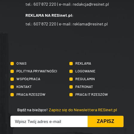
tel.:
607 872 220
| e-mail:
redakcja@resinet.pl
REKLAMA NA RESinet.pl:
tel.:
607 872 220
| e-mail:
reklama@resinet.pl
O NAS
REKLAMA
POLITYKA PRYWATNOŚCI
LOGOWANIE
WSPÓŁPRACA
REGULAMIN
KONTAKT
PATRONAT
PRACA RZESZÓW
PRACA IT RZESZÓW
Bądź na bieżąco!
Zapisz się do Newslettera RESinet.pl