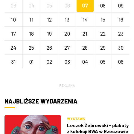
03
04
05
06
07
08
09
10
11
12
13
14
15
16
17
18
19
20
21
22
23
24
25
26
27
28
29
30
31
01
02
03
04
05
06
REKLAMA
NAJBLIŻSZE WYDARZENIA
WYSTAWA
Leszek Żebrowski - plakaty
z kolekcji BWA w Rzeszowie