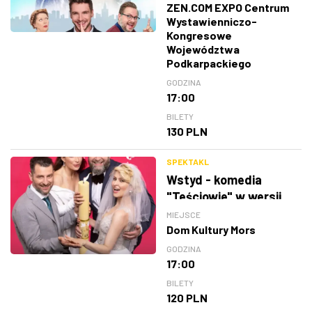
ZEN.COM EXPO Centrum
Wystawienniczo-
Kongresowe
Województwa
Podkarpackiego
GODZINA
17:00
BILETY
130 PLN
SPEKTAKL
Wstyd - komedia
"Teściowie" w wersji
teatralnej
MIEJSCE
Dom Kultury Mors
GODZINA
17:00
BILETY
120 PLN