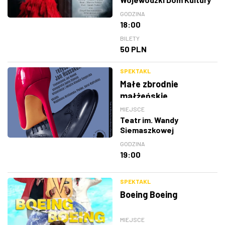
GODZINA
18:00
BILETY
50 PLN
SPEKTAKL
Małe zbrodnie
małżeńskie
MIEJSCE
Teatr im. Wandy
Siemaszkowej
GODZINA
19:00
SPEKTAKL
Boeing Boeing
MIEJSCE