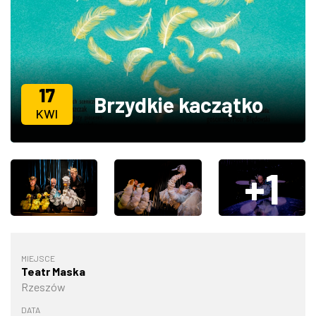
ZDJĘCIA
W RZESZOWIE
17
Brzydkie kaczątko
KWI
+1
MIEJSCE
Teatr Maska
Rzeszów
DATA