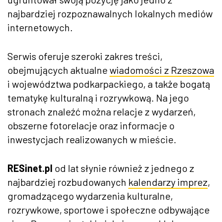
najbardziej rozpoznawalnych lokalnych medi
ów
ZDJĘCIA
internetowych.
W RZESZOWIE
Serwis oferuje szeroki zakres tre
ści,
obejmujących aktualne
wiadomości z Rzeszowa
i wojew
ództwa podkarpackiego, a tak
że bogatą
tematykę kulturalną i rozrywkową. Na jego
stronach znaleźć można relacje z wydarzeń,
obszerne fotorelacje oraz informacje o
inwestycjach realizowanych w mieście.
RESinet.pl
od lat słynie r
ównie
ż z jednego z
najbardziej rozbudowanych
kalendarzy imprez
,
gromadzącego wydarzenia kulturalne,
rozrywkowe, sportowe i społeczne odbywające