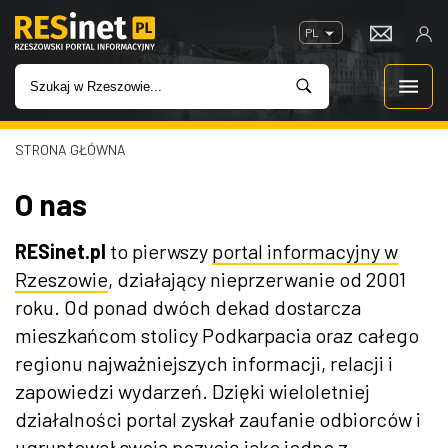
PL
STRONA GŁÓWNA
WIADOMOŚCI
O nas
INWESTYCJE
RESinet.pl
to pierwszy
portal informacyjny w
IMPREZY
Rzeszowie
, działający nieprzerwanie od 2001
roku. Od ponad dw
óch dekad dostarcza
ROZRYWKA
mieszka
ńcom stolicy Podkarpacia oraz całego
regionu najważniejszych informacji, relacji i
W KINACH
zapowiedzi wydarzeń. Dzięki wieloletniej
działalności portal zyskał zaufanie odbiorc
ów i
GASTRONOMIA
ugruntowa
ł swoją pozycję jako jedno z