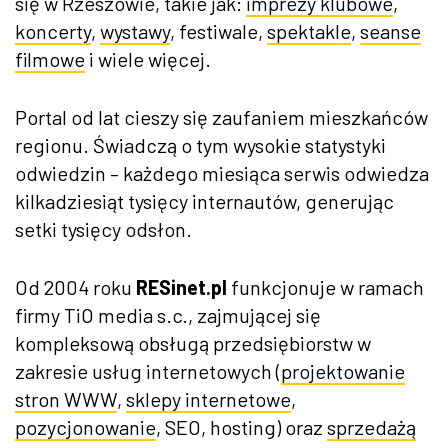
się w Rzeszowie, takie jak:
imprezy klubowe
,
koncerty
,
wystawy
, festiwale,
spektakle
,
seanse
filmowe
i wiele więcej.
Portal od lat cieszy się zaufaniem mieszkańc
ów
regionu.
Świadczą o tym wysokie statystyki
odwiedzin
– ka
żdego miesiąca serwis odwiedza
kilkadziesiąt tysięcy internaut
ów, generuj
ąc
setki tysięcy odsłon.
Od 2004 roku
RESinet.pl
funkcjonuje w ramach
firmy TiO media s.c., zajmującej się
kompleksową obsługą przedsiębiorstw w
zakresie usług internetowych (
projektowanie
stron WWW
,
sklepy internetowe
,
pozycjonowanie
, SEO, hosting) oraz
sprzedażą