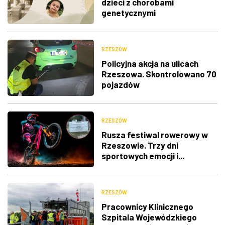
dzieci z chorobami
genetycznymi
RZESZÓW
Policyjna akcja na ulicach
Rzeszowa. Skontrolowano 70
pojazdów
RZESZÓW
Rusza festiwal rowerowy w
Rzeszowie. Trzy dni
sportowych emocji i...
utrudnienia w ruchu
RZESZÓW
Pracownicy Klinicznego
Szpitala Wojewódzkiego