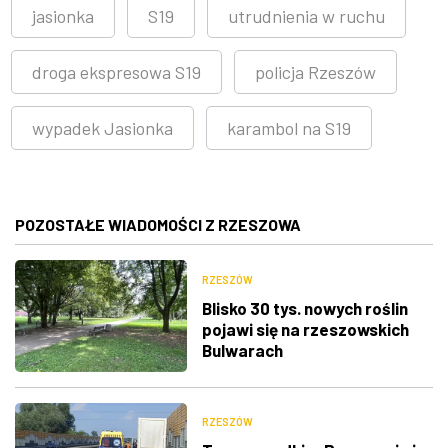
jasionka
S19
utrudnienia w ruchu
droga ekspresowa S19
policja Rzeszów
wypadek Jasionka
karambol na S19
POZOSTAŁE WIADOMOŚCI Z RZESZOWA
RZESZÓW
Blisko 30 tys. nowych roślin
pojawi się na rzeszowskich
Bulwarach
RZESZÓW