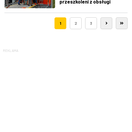
przeszkoleni z obsługi
nowego lądowiska dla
śmigłowców LPR
1
2
3
REKLAMA