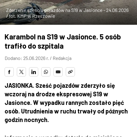
ZDJĘCIA
Zderzenie sześciu pojazdów na S19 w Jasionce - 24.06.2026
/ fot. KMP w Rzeszowie
W RZESZOWIE
Karambol na S19 w Jasionce. 5 osób
trafiło do szpitala
Dodano: 25.06.2026 r. /
Redakcja
JASIONKA. Sześć pojazdów zderzyło się
wczoraj na drodze ekspresowej S19 w
Jasionce. W wypadku rannych zostało pięć
osób. Utrudnienia w ruchu trwały od późnych
godzin nocnych.