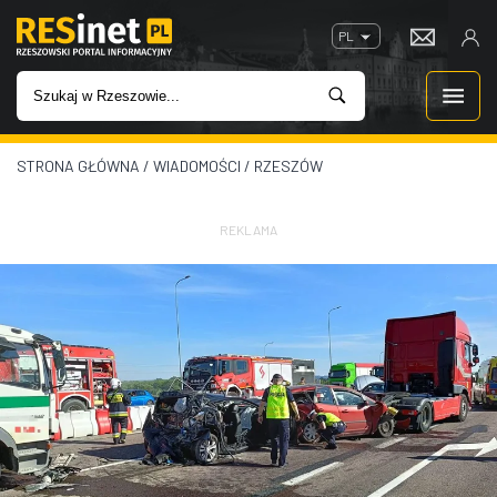
PL
STRONA GŁÓWNA
/
WIADOMOŚCI
/
RZESZÓW
WIADOMOŚCI
INWESTYCJE
REKLAMA
IMPREZY
ROZRYWKA
W KINACH
GASTRONOMIA