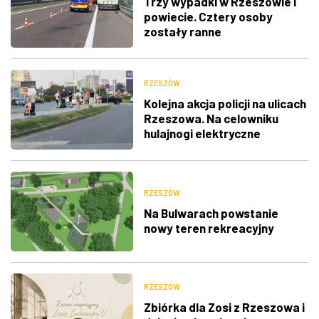
Trzy wypadki w Rzeszowie i
powiecie. Cztery osoby
zostały ranne
RZESZÓW
Kolejna akcja policji na ulicach
Rzeszowa. Na celowniku
hulajnogi elektryczne
RZESZÓW
Na Bulwarach powstanie
nowy teren rekreacyjny
RZESZÓW
Zbiórka dla Zosi z Rzeszowa i