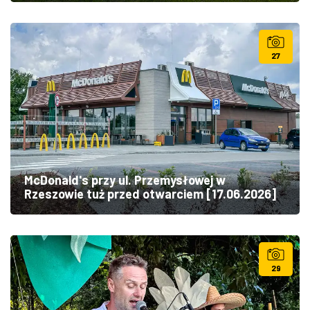
27
McDonald's przy ul. Przemysłowej w
Rzeszowie tuż przed otwarciem [17.06.2026]
29