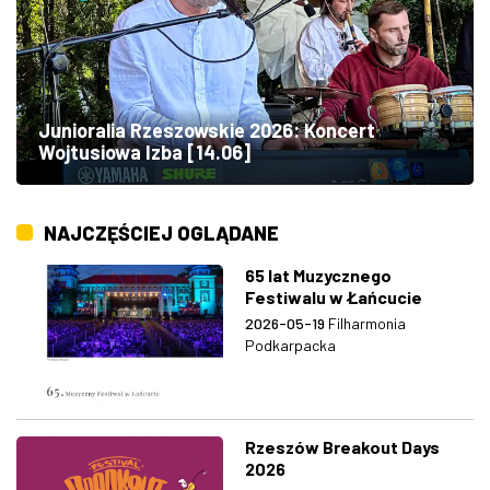
Junioralia Rzeszowskie 2026: Koncert
Wojtusiowa Izba [14.06]
NAJCZĘŚCIEJ OGLĄDANE
65 lat Muzycznego
Festiwalu w Łańcucie
2026-05-19
Filharmonia
Podkarpacka
Rzeszów Breakout Days
2026