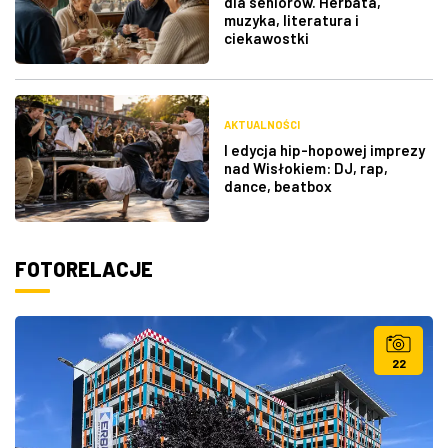
dla seniorów. Herbata,
muzyka, literatura i
ciekawostki
AKTUALNOŚCI
I edycja hip-hopowej imprezy
nad Wisłokiem: DJ, rap,
dance, beatbox
FOTORELACJE
22