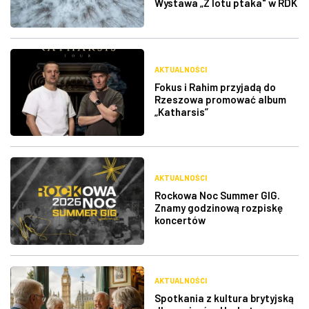
Wystawa „Z lotu ptaka" w RDK
AKTUALNOŚCI
Fokus i Rahim przyjadą do
Rzeszowa promować album
„Katharsis”
AKTUALNOŚCI
Rockowa Noc Summer GIG.
Znamy godzinową rozpiskę
koncertów
AKTUALNOŚCI
Spotkania z kultura brytyjską