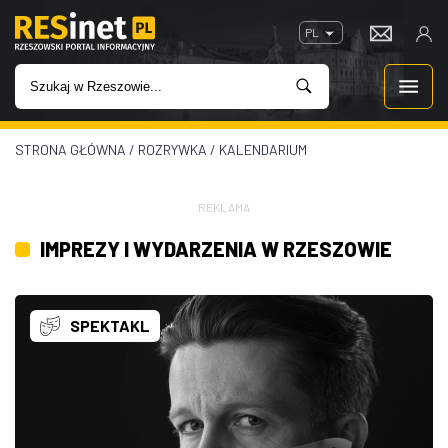
PL
STRONA GŁÓWNA
/
ROZRYWKA
/
KALENDARIUM
WIADOMOŚCI
INWESTYCJE
REKLAMA
IMPREZY I WYDARZENIA W RZESZOWIE
IMPREZY
ROZRYWKA
SPEKTAKL
W KINACH
GASTRONOMIA