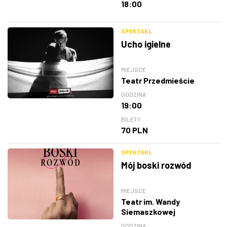
18:00
SPEKTAKL
Ucho igielne
MIEJSCE
Teatr Przedmieście
GODZINA
19:00
BILETY
70 PLN
SPEKTAKL
Mój boski rozwód
MIEJSCE
Teatr im. Wandy
Siemaszkowej
GODZINA