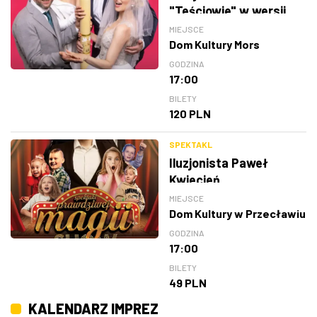
"Teściowie" w wersji
teatralnej
MIEJSCE
Dom Kultury Mors
GODZINA
17:00
BILETY
120 PLN
SPEKTAKL
Iluzjonista Paweł
Kwiecień
MIEJSCE
Dom Kultury w Przecławiu
GODZINA
17:00
BILETY
49 PLN
KALENDARZ IMPREZ