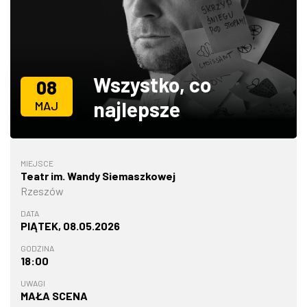
ZDJĘCIA
W RZESZOWIE
Wszystko, co
08
najlepsze
MAJ
MIEJSCE
Teatr im. Wandy Siemaszkowej
Rzeszów
DATA
PIĄTEK, 08.05.2026
GODZINA
18:00
UWAGI
MAŁA SCENA