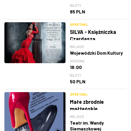
BILETY
85 PLN
SPEKTAKL
SILVA - Księżniczka
Czardasza
MIEJSCE
Wojewódzki Dom Kultury
GODZINA
18:00
BILETY
50 PLN
SPEKTAKL
Małe zbrodnie
małżeńskie
MIEJSCE
Teatr im. Wandy
Siemaszkowej