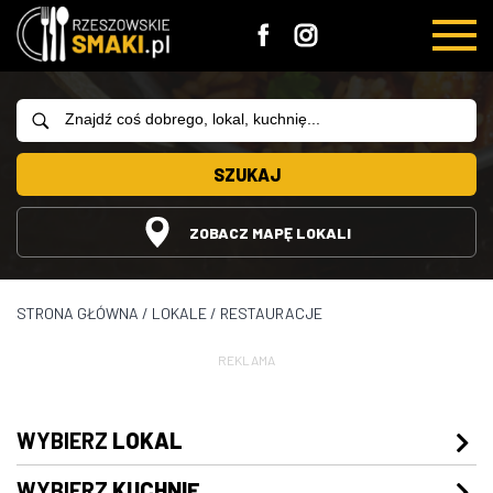
SZUKAJ
ZOBACZ MAPĘ LOKALI
STRONA GŁÓWNA
/
LOKALE
/
RESTAURACJE
REKLAMA
WYBIERZ
LOKAL
WYBIERZ
KUCHNIĘ
Restauracje