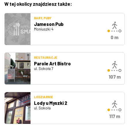
W tej okolicy znajdziesz także:
BARY, PUBY
Jameson Pub
Moniuszki 4
0 m
RESTAURACJE
Parole Art Bistro
ul. Sokoła 7
107 m
LODZIARNIE
Lody u Myszki 2
ul. Sokoła
117 m