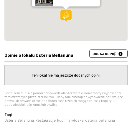
DODAJ OPINIĘ
Opinie o lokalu Osteria Bellanuna:
Ten lokal nie ma jeszcze dodanych opinii
Portal resinet.pl nie ponosi odpowiedzialności za treść komentarzy i wypowiedzi
zamieszczanych przez internautów. Osoby zamieszczające wypowiedzi naruszające
prawo lub prawem chronione dobra osób trzecich mogą ponieść z tego tytułu
odpowiedzialność karną lub cywilną.
Tagi
Osteria Bellanuna
Restauracje
kuchnia włoska
osteria
bellanuna