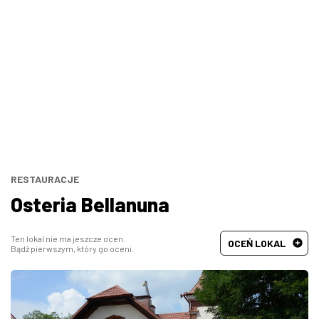
Bary, puby
Turecka
Wszystkie
Indyjska
Węgierska
Śródziemnomorska
Hiszpańska
RESTAURACJE
Osteria Bellanuna
Francuska
Ten lokal nie ma jeszcze ocen.
OCEŃ LOKAL
Bądź pierwszym, który go oceni.