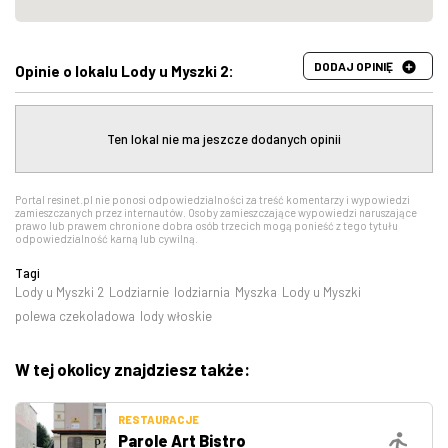
DODAJ OPINIĘ
Opinie o lokalu Lody u Myszki 2:
Ten lokal nie ma jeszcze dodanych opinii
Portal resinet.pl nie ponosi odpowiedzialności za treść komentarzy i wypowiedzi
zamieszczanych przez internautów. Osoby zamieszczające wypowiedzi naruszające
prawo lub prawem chronione dobra osób trzecich mogą ponieść z tego tytułu
odpowiedzialność karną lub cywilną.
Tagi
Lody u Myszki 2
Lodziarnie
lodziarnia
Myszka
Lody u Myszki
polewa czekoladowa
lody włoskie
W tej okolicy znajdziesz także:
RESTAURACJE
Parole Art Bistro