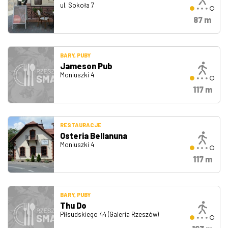
ul. Sokoła 7
87 m
BARY, PUBY
Jameson Pub
Moniuszki 4
117 m
RESTAURACJE
Osteria Bellanuna
Moniuszki 4
117 m
BARY, PUBY
Thu Do
Piłsudskiego 44 (Galeria Rzeszów)