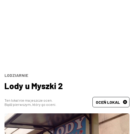
Bary, puby
Turecka
Wszystkie
Indyjska
Węgierska
Śródziemnomorska
Hiszpańska
LODZIARNIE
Lody u Myszki 2
Francuska
Ten lokal nie ma jeszcze ocen.
OCEŃ LOKAL
Bądź pierwszym, który go oceni.