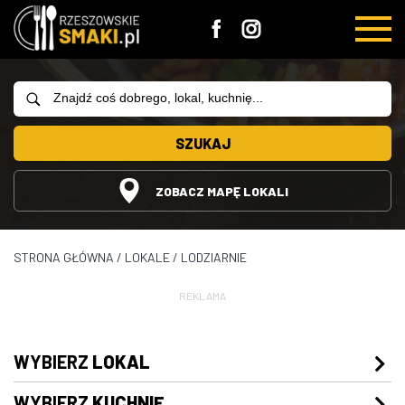
SZUKAJ
ZOBACZ MAPĘ LOKALI
STRONA GŁÓWNA
/
LOKALE
/
LODZIARNIE
REKLAMA
WYBIERZ
LOKAL
WYBIERZ
KUCHNIĘ
Restauracje