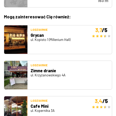
163 m
Mogą zainteresować Cię również:
3,7
/5
LODZIARNIE
Grycan
ul. Kopisto 1 (Millenium Hall)
LODZIARNIE
Zimne dranie
ul. Krzyżanowskiego 4A
3,4
/5
LODZIARNIE
Cafe Mini
ul. Kopernika 3A