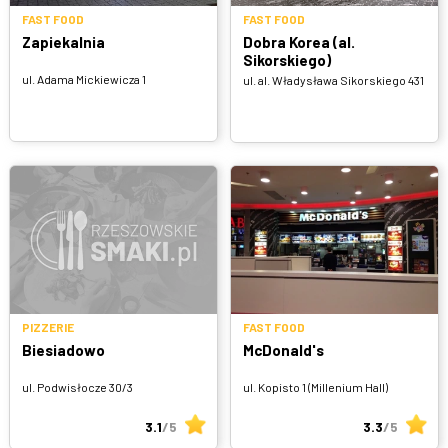
FAST FOOD
FAST FOOD
Zapiekalnia
Dobra Korea (al.
Sikorskiego)
ul. Adama Mickiewicza 1
ul. al. Władysława Sikorskiego 431
PIZZERIE
FAST FOOD
Biesiadowo
McDonald's
ul. Podwisłocze 30/3
ul. Kopisto 1 (Millenium Hall)
3.1
/5
3.3
/5