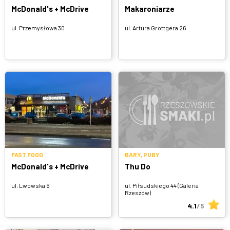
McDonald's + McDrive
Makaroniarze
Turecka
Wszystkie
ul. Przemysłowa 30
ul. Artura Grottgera 26
Indyjska
Węgierska
Śródziemnomorska
Hiszpańska
Francuska
FAST FOOD
BARY, PUBY
McDonald's + McDrive
Thu Do
ul. Lwowska 6
ul. Piłsudskiego 44 (Galeria
Rzeszów)
4.1
/5