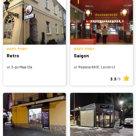
BARY, PUBY
BARY, PUBY
Retro
Saigon
ul. 3-go Maja 12a
ul. Rejtana 69 (E. Leclerc)
3.3
/5