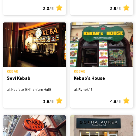
2.3
/5
2.5
/5
KEBAB
KEBAB
Sevi Kebab
Kebab's House
ul. Kopisto 1 (Millenium Hall)
ul. Rynek 18
3.9
/5
4.9
/5