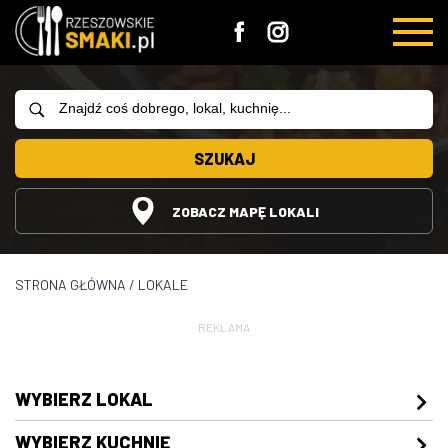
SZUKAJ
ZOBACZ MAPĘ LOKALI
STRONA GŁÓWNA
/
LOKALE
REKLAMA
WYBIERZ
LOKAL
WYBIERZ
KUCHNIĘ
Restauracje