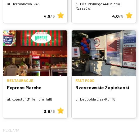
ul. Hermanowa 567
Al. Piłsudskiego 44 (Galeria
Rzeszów)
4.9
/5
4.0
/5
RESTAURACJE
FAST FOOD
Express Marche
Rzeszowskie Zapiekanki
ul. Kopisto 1 (Millenium Hall)
ul. Leopolda Lisa-Kuli 16
3.8
/5
REKLAMA