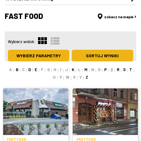
Japońska
FAST FOOD
Fast food
zobacz na mapie
Polska
Kebab
Wybierz widok:
Ukraińska
Burgerownie
WYBIERZ PARAMETRY
SORTUJ WYNIKI
Czeska
Pizzerie
A
B
C
D
E
F
G
H
I
J
K
L
M
N
O
P
Q
R
S
T
Amerykańska
U
V
W
X
Y
Z
Pierogarnie
Włoska
Cukiernie
Meksykańska
Lodziarnie
Azjatycka
Kawiarnie
Grecka
FAST FOOD
FAST FOOD
Bary, puby