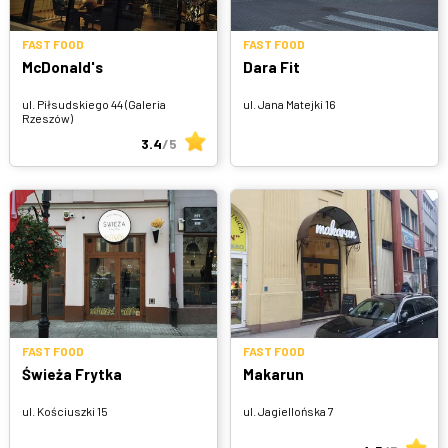
FAST FOOD
FAST FOOD
McDonald's
Dara Fit
ul. Piłsudskiego 44 (Galeria
ul. Jana Matejki 16
Rzeszów)
3.4
/5
FAST FOOD
FAST FOOD
Świeża Frytka
Makarun
ul. Kościuszki 15
ul. Jagiellońska 7