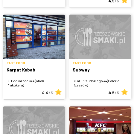
4.5
/5
FAST FOOD
FAST FOOD
Karpat Kebab
Subway
ul. Podkarpacka 4 (obok
ul. al. Piłsudskiego 44(Galeria
Praktikera)
Rzeszów)
4.4
/5
4.5
/5