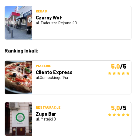
KEBAB
Czarny Wół
al. Tadeusza Rejtana 40
Ranking lokali:
5,0
/5
PIZZERIE
Cilento Express
ul.Osmeckiego 14a
5,0
/5
RESTAURACJE
Zupa Bar
ul. Matejki 9