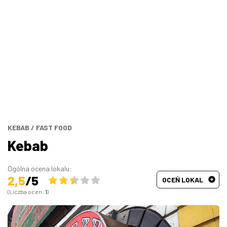
Bary, puby
Turecka
Wszystkie
Indyjska
Węgierska
Śródziemnomorska
Hiszpańska
KEBAB
/
FAST FOOD
Kebab
Francuska
Ogólna ocena lokalu:
2,5
/5
OCEŃ LOKAL
(Liczba ocen:
1
)