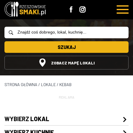
SZUKAJ
ZOBACZ MAPĘ LOKALI
STRONA GŁÓWNA
/
LOKALE
/
KEBAB
REKLAMA
WYBIERZ
LOKAL
WYBIERZ
KUCHNIĘ
Restauracje