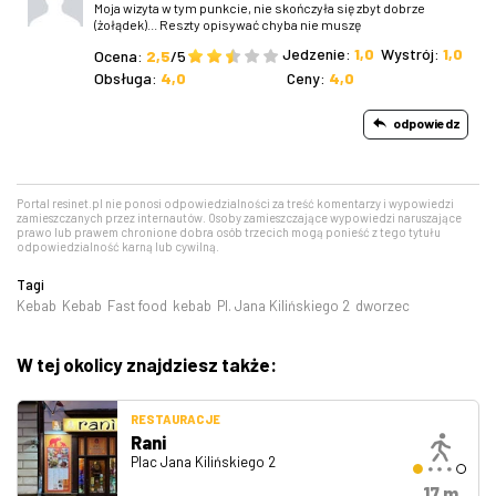
Moja wizyta w tym punkcie, nie skończyła się zbyt dobrze
(żołądek)... Reszty opisywać chyba nie muszę
Jedzenie:
1,0
Wystrój:
1,0
Ocena:
2,5
/5
Obsługa:
4,0
Ceny:
4,0
odpowiedz
Portal resinet.pl nie ponosi odpowiedzialności za treść komentarzy i wypowiedzi
zamieszczanych przez internautów. Osoby zamieszczające wypowiedzi naruszające
prawo lub prawem chronione dobra osób trzecich mogą ponieść z tego tytułu
odpowiedzialność karną lub cywilną.
Tagi
Kebab
Kebab
Fast food
kebab
Pl. Jana Kilińskiego 2
dworzec
W tej okolicy znajdziesz także:
RESTAURACJE
Rani
Plac Jana Kilińskiego 2
17 m