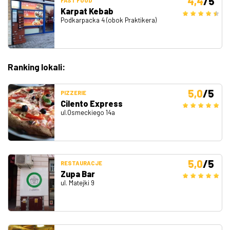
4,4
/5
FAST FOOD
Karpat Kebab
Podkarpacka 4 (obok Praktikera)
Ranking lokali:
5,0
/5
PIZZERIE
Cilento Express
ul.Osmeckiego 14a
5,0
/5
RESTAURACJE
Zupa Bar
ul. Matejki 9