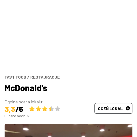
Bary, puby
Turecka
Wszystkie
Indyjska
Węgierska
Śródziemnomorska
Hiszpańska
FAST FOOD
/
RESTAURACJE
McDonald's
Francuska
Ogólna ocena lokalu:
3,3
/5
OCEŃ LOKAL
(Liczba ocen:
2
)