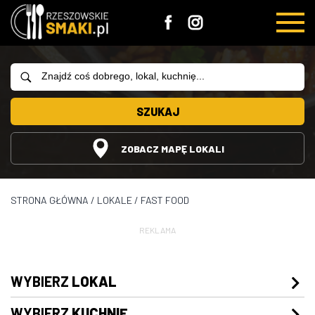
SZUKAJ
ZOBACZ MAPĘ LOKALI
STRONA GŁÓWNA
/
LOKALE
/
FAST FOOD
REKLAMA
WYBIERZ
LOKAL
WYBIERZ
KUCHNIĘ
Restauracje