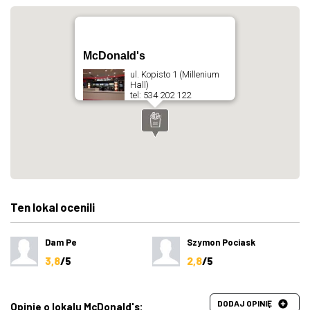
McDonald's
ul. Kopisto 1 (Millenium
Hall)
tel: 534 202 122
Ten lokal ocenili
Dam Pe
Szymon Pociask
3,8
/5
2,8
/5
DODAJ OPINIĘ
Opinie o lokalu McDonald's: