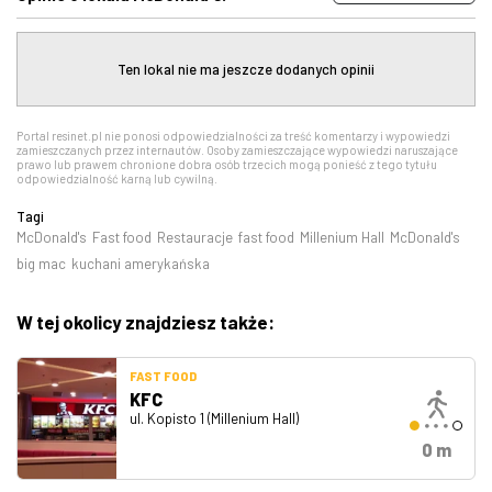
Ten lokal nie ma jeszcze dodanych opinii
Portal resinet.pl nie ponosi odpowiedzialności za treść komentarzy i wypowiedzi
zamieszczanych przez internautów. Osoby zamieszczające wypowiedzi naruszające
prawo lub prawem chronione dobra osób trzecich mogą ponieść z tego tytułu
odpowiedzialność karną lub cywilną.
Tagi
McDonald's
Fast food
Restauracje
fast food
Millenium Hall
McDonald's
big mac
kuchani amerykańska
W tej okolicy znajdziesz także:
FAST FOOD
KFC
ul. Kopisto 1 (Millenium Hall)
0 m