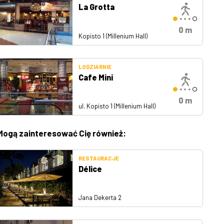
La Grotta
0 m
Kopisto 1 (Millenium Hall)
LODZIARNIE
Cafe Mini
0 m
ul. Kopisto 1 (Millenium Hall)
Mogą zainteresować Cię również:
RESTAURACJE
Délice
Jana Dekerta 2