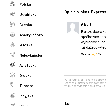
Polska
Opinie o lokalu Expres
Ukraińska
Czeska
Albert
Bardzo dobra k
Amerykańska
spróbować sporo
wybrednych, po
Włoska
już dużego wtedy
Ocena:
4,0
/5
Meksykańska
Azjatycka
Grecka
Portal resinet.pl nie ponosi odpowi
Osoby zamieszczające wypowiedzi n
Turecka
tytułu odpowiedzialność karną lub 
Indyjska
Tagi
Węgierska