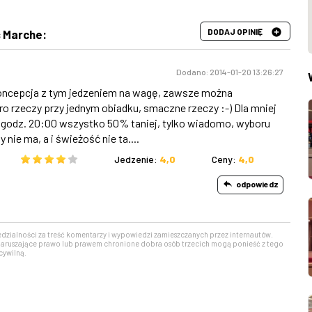
DODAJ OPINIĘ
s Marche:
Dodano: 2014-01-20 13:26:27
oncepcja z tym jedzeniem na wagę, zawsze można
 rzeczy przy jednym obiadku, smaczne rzeczy :-) Dla mniej
 godz. 20:00 wszystko 50% taniej, tylko wiadomo, wyboru
 nie ma, a i świeżość nie ta....
Jedzenie:
4,0
Ceny:
4,0
odpowiedz
edzialności za treść komentarzy i wypowiedzi zamieszczanych przez internautów.
aruszające prawo lub prawem chronione dobra osób trzecich mogą ponieść z tego
cywilną.