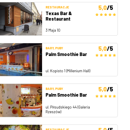
5,0
/5
RESTAURACJE
Texas Bar &
Restaurant
3 Maja 10
5,0
/5
BARY, PUBY
Palm Smoothie Bar
ul. Kopisto 1 (Millenium Hall)
5,0
/5
BARY, PUBY
Palm Smoothie Bar
ul. Piłsudskiego 44 (Galeria
Rzeszów)
5,0
/5
RESTAURACJE