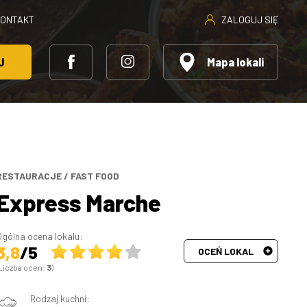
ZALOGUJ SIĘ
KONTAKT
J
Mapa lokali
RESTAURACJE
/
FAST FOOD
Express Marche
Ogólna ocena lokalu:
3,8
/5
OCEŃ LOKAL
Liczba ocen:
3
)
Rodzaj kuchni: