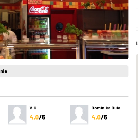
nie
ViC
Dominika Dula
4,0
/5
4,0
/5