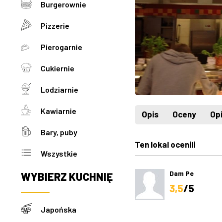
Burgerownie
Pizzerie
Pierogarnie
Cukiernie
Lodziarnie
Kawiarnie
Opis
Oceny
Opi
Bary, puby
Ten lokal ocenili
Wszystkie
Dam Pe
WYBIERZ
KUCHNIĘ
3,5
/5
Japońska