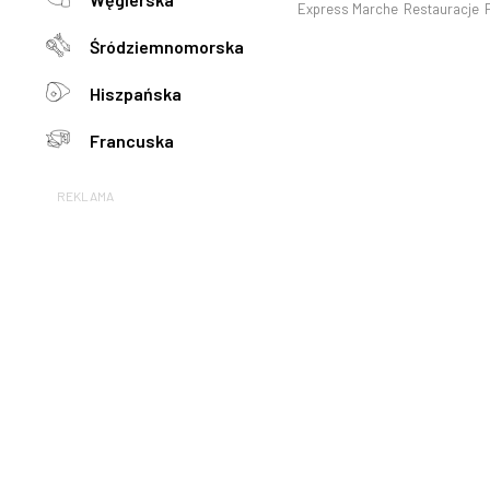
Express Marche
Restauracje
Śródziemnomorska
Hiszpańska
Francuska
REKLAMA