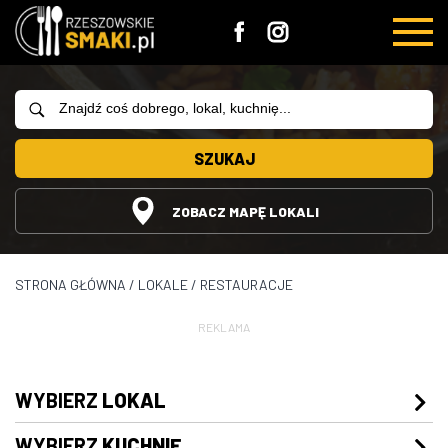
SZUKAJ
ZOBACZ MAPĘ LOKALI
STRONA GŁÓWNA
/
LOKALE
/
RESTAURACJE
REKLAMA
WYBIERZ
LOKAL
WYBIERZ
KUCHNIĘ
Restauracje