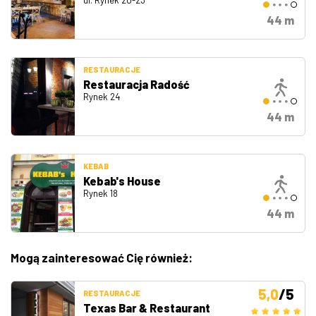
ul. Rynek 20-23
44 m
RESTAURACJE
Restauracja Radość
Rynek 24
44 m
KEBAB
Kebab's House
Rynek 18
44 m
Mogą zainteresować Cię również:
5,0
/5
RESTAURACJE
Texas Bar & Restaurant