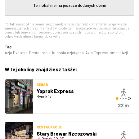
Ten lokal nie ma jeszcze dodanych opinii
Portal resinet.pl nie ponosi odpowiedzialności za treść komentarzy i wypowiedzi
zamieszczanych przez internautów. Osoby zamieszczające wypowiedzi naruszające
prawo lub prawem chronione dobra osób trzecich mogą ponieść z tego tytułu
odpowiedzialność karną lub cywilną.
Tagi
Azja Express
Restauracje
kuchnia azjatycka
Azja Express
smaki Azji
W tej okolicy znajdziesz także:
KEBAB
Yaprak Express
Rynek 17
22 m
RESTAURACJE
Stary Browar Rzeszowski