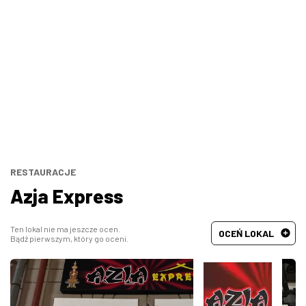
Bary, puby
Turecka
Wszystkie
Indyjska
Węgierska
Śródziemnomorska
Hiszpańska
RESTAURACJE
Azja Express
Francuska
Ten lokal nie ma jeszcze ocen.
OCEŃ LOKAL
Bądź pierwszym, który go oceni.