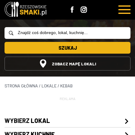
SZUKAJ
ZOBACZ MAPĘ LOKALI
STRONA GŁÓWNA
/
LOKALE
/
KEBAB
REKLAMA
WYBIERZ
LOKAL
WYBIERZ
KUCHNIĘ
Restauracje