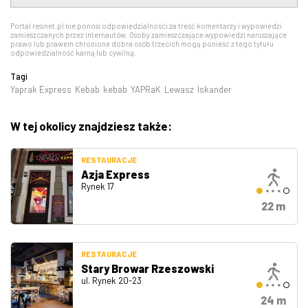
Portal resinet.pl nie ponosi odpowiedzialności za treść komentarzy i wypowiedzi
zamieszczanych przez internautów. Osoby zamieszczające wypowiedzi naruszające
prawo lub prawem chronione dobra osób trzecich mogą ponieść z tego tytułu
odpowiedzialność karną lub cywilną.
Tagi
Yaprak Express
Kebab
kebab
YAPRaK
Lewasz
Iskander
W tej okolicy znajdziesz także:
RESTAURACJE
Azja Express
Rynek 17
22 m
RESTAURACJE
Stary Browar Rzeszowski
ul. Rynek 20-23
24 m